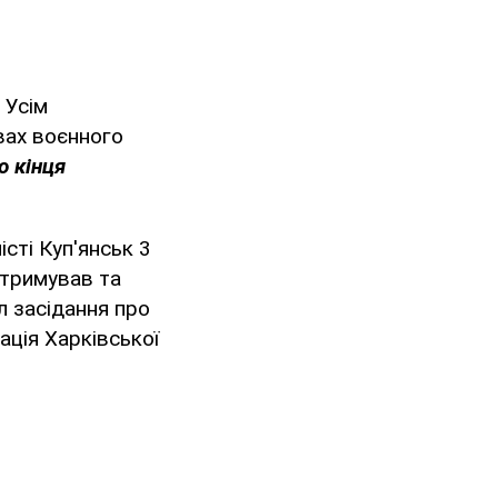
 Усім
вах воєнного
о кінця
сті Куп'янськ 3
дтримував та
л засідання про
ація Харківської