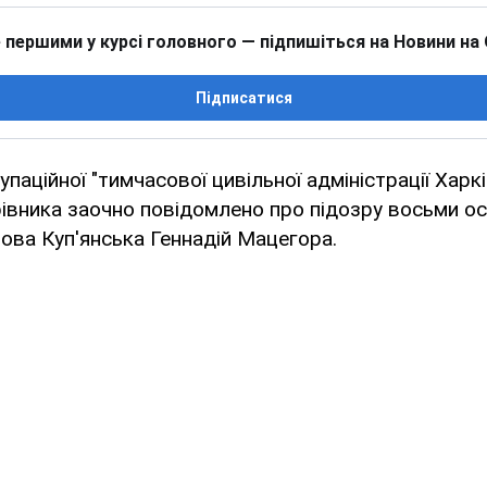
 першими у курсі головного — підпишіться на Новини на
Підписатися
паційної "тимчасової цивільної адміністрації Харкі
ерівника заочно повідомлено про підозру восьми о
лова Куп'янська Геннадій Мацегора.