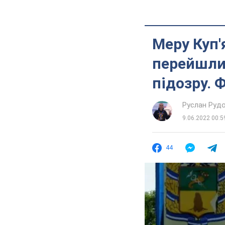
Меру Куп'
перейшли 
підозру. 
Руслан Руд
9.06.2022 00:5
44