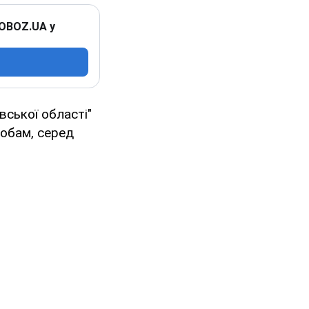
 OBOZ.UA у
вської області"
собам, серед