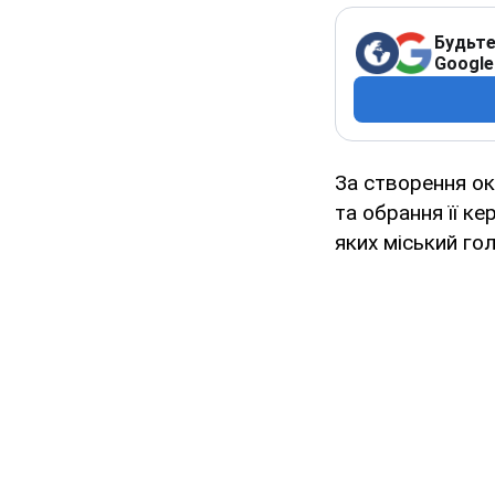
Будьте
Google
За створення оку
та обрання її к
яких міський го