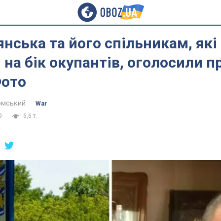
янська та його спільникам, які
на бік окупантів, оголосили п
Фото
омський
War
9
6,6 т.