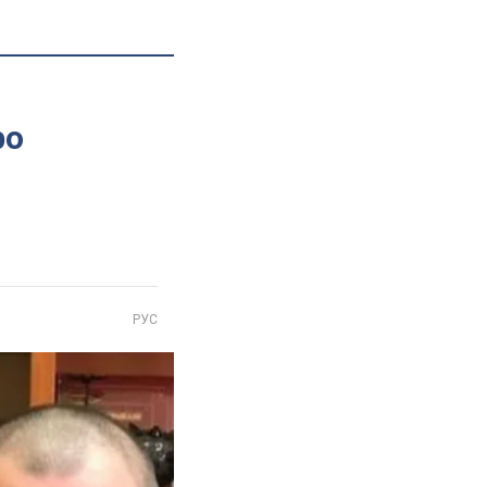
ро
РУС