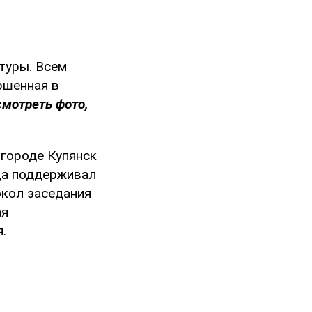
туры. Всем
ршенная в
смотреть фото,
 городе Купянск
ода поддерживал
окол заседания
ая
.