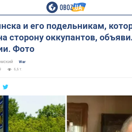
нска и его подельникам, кото
а сторону оккупантов, объяви
ии. Фото
омский
War
9
6,6 т.