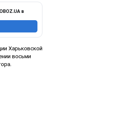
 OBOZ.UA в
ции Харьковской
ении восьми
гора.