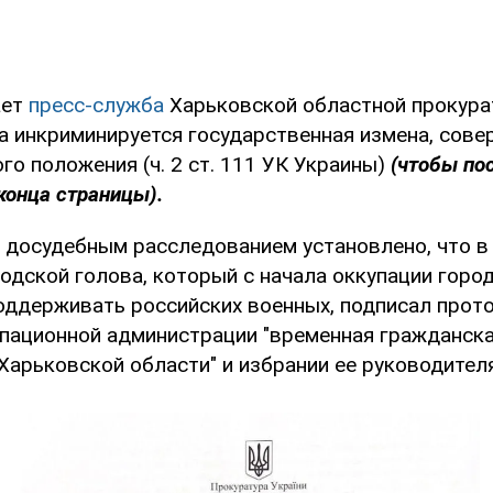
ает
пресс-служба
Харьковской областной прокура
а инкриминируется государственная измена, сове
го положения (ч. 2 ст. 111 УК Украины)
(чтобы по
конца страницы).
о досудебным расследованием установлено, что в
родской голова, который с начала оккупации гор
оддерживать российских военных, подписал прот
упационной администрации "временная гражданск
Харьковской области" и избрании ее руководителя