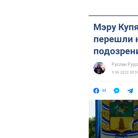
Мэру Купя
перешли н
подозрен
Руслан Руд
9.06.2022 00:5
44