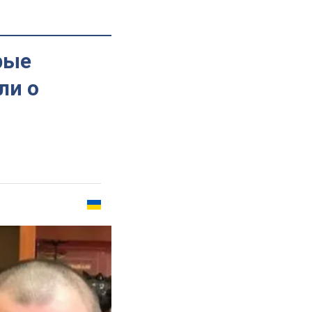
рые
ли о