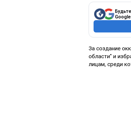
Будьте
Google
За создание ок
области" и изб
лицам, среди к