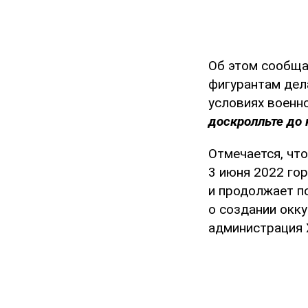
Об этом сообщ
фигурантам дел
условиях военно
доскролльте до 
Отмечается, чт
3 июня 2022 го
и продолжает п
о создании окк
администрация 