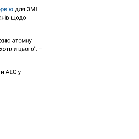
ерв'ю
для ЗМІ
ланів щодо
 їхню атомну
хотіли цього", –
ти АЕС у