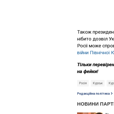
Також президен
нібито дозвіл У
Росії може спр
війни Північної 
Тільки перевіре
на фейки!
Росія
Курськ
Кур
Редакційна політика