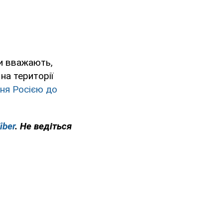
и вважають,
на території
ня Росією до
iber
. Не ведіться