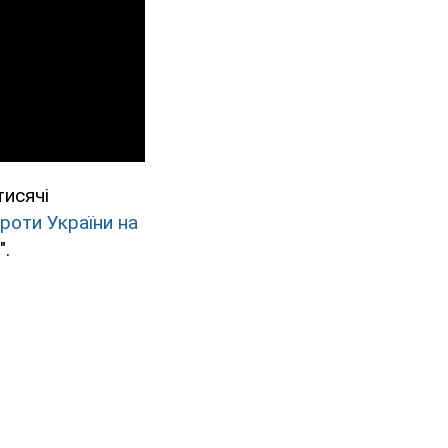
тисячі
роти України на
".