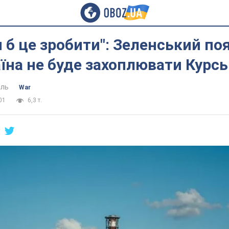
 б це зробити": Зеленський по
їна не буде захоплювати Курс
ель
War
01
6,3 т.