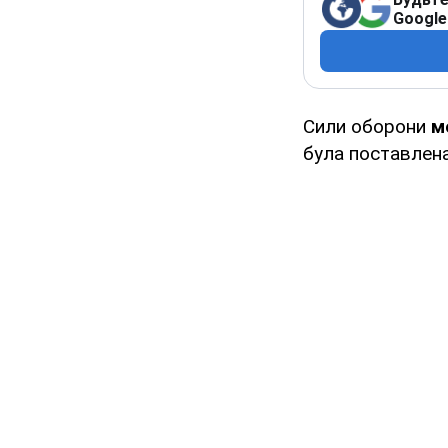
Google
Сили оборони
м
була поставлен