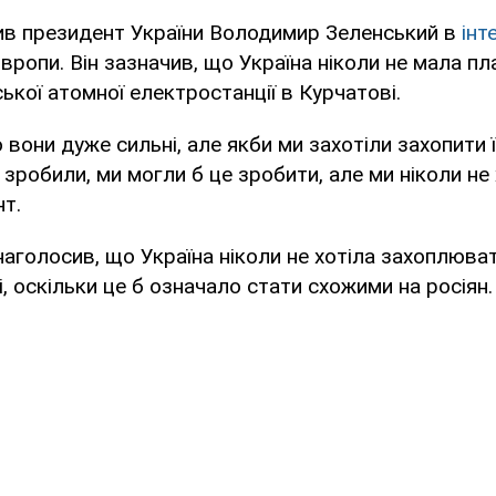
ив президент України Володимир Зеленський в
інт
Європи. Він зазначив, що Україна ніколи не мала п
ької атомної електростанції в Курчатові.
о вони дуже сильні, але якби ми захотіли захопити
 зробили, ми могли б це зробити, але ми ніколи не 
т.
аголосив, що Україна ніколи не хотіла захоплюва
і, оскільки це б означало стати схожими на росіян.