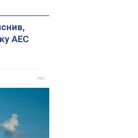
яснив,
ьку АЕС
РУС