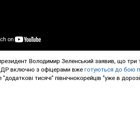
президент Володимир Зеленський заявив, що три 
КНДР включно з офіцерами вже
готуються до бою п
е "додаткові тисячі" північнокорейців "уже в дорозі