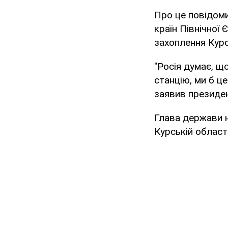
Про це повідом
країн Північної 
захоплення Курс
"Росія думає, щ
станцію, ми б це
заявив президен
Глава держави н
Курській област