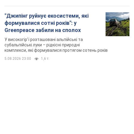
"Джипінг руйнує екосистеми, які
формувалися сотні років": у
Greenpeace забили на сполох
У високогір'ї розташовані альпійські та
субальпійські луки – рідкісні природні
комплекси, які формувалися протягом сотень років
5.08.2026 23:00
1,6 т.