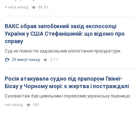
4 часа назад
86,9 т.
ВАКС обрав запобіжний захід експосолці
України у США Стефанішиній: що відомо про
справу
Суд не повністю задовольнив клопотання прокуратури
29 минут назад
2,7 т.
Росія атакувала судно під прапором Гвінеї-
Бісау у Чорному морі: є жертва і постраждалі
Суховантаж був цивільним і перевозив українську пшеницю
час назад
681