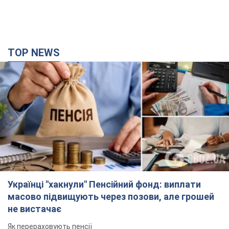
TOP NEWS
Українці "хакнули" Пенсійний фонд: виплати
масово підвищують через позови, але грошей
не вистачає
Як перераховують пенсії