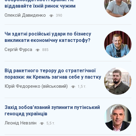
віддавайте їхній ринок чужим
Олексій Давиденко
390
Чи здатні російські удари по бізнесу
викликати економічну катастрофу?
Сергій Фурса
885
Від ракетного терору до стратегічної
поразки: як Кремль загнав себе у пастку
Юрій Федоренко (військовий)
1,5 т.
Захід зобов'язаний зупинити путінський
геноцид українців
Леонід Невзлін
5,5 т.