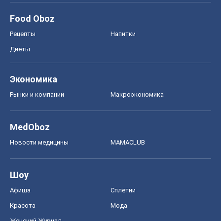
Food Oboz
Рецепты
Напитки
Диеты
Экономика
Рынки и компании
Mакроэкономика
MedOboz
Новости медицины
MAMACLUB
Шоу
Афиша
Сплетни
Красота
Мода
Женский Журнал