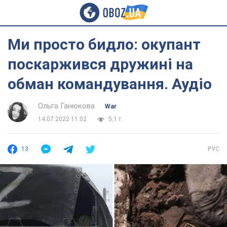
Ми просто бидло: окупант
поскаржився дружині на
обман командування. Аудіо
Ольга Ганюкова
War
14.07.2022 11:02
5,1 т.
13
РУС