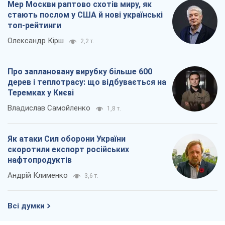
Владислав Самойленко
1,8 т.
Як атаки Сил оборони України
скоротили експорт російських
нафтопродуктів
Андрій Клименко
3,6 т.
Всі думки
Про компанію
Команда
Правова інформація
Політика конфіденційності
Реклама на сайті
Документи