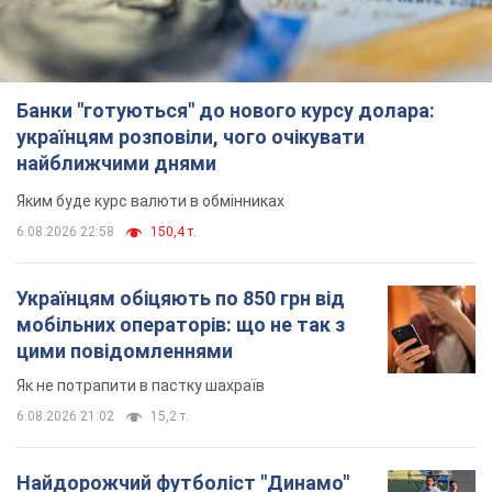
6.08.2026 22:58
150,4 т.
Українцям обіцяють по 850 грн від
мобільних операторів: що не так з
цими повідомленнями
Як не потрапити в пастку шахраїв
6.08.2026 21:02
15,2 т.
Найдорожчий футболіст "Динамо"
забив "Карабаху" вже на 10-й хвилині
матчу. Відео
Поєдинок відбувається в Польщі
6.08.2026 20:48
6,5 т.