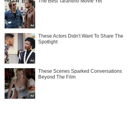
Підписуйся на наш Telegram. Отримуй тільки
найважливіше!
Підписатись
Підписатись