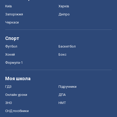
Хокей
Бокс
Формула-1
Моя школа
ГДЗ
Підручники
Онлайн уроки
ДПА
ЗНО
НМТ
СНД посібники
Авто
Тест Драйв
Електромобілі
Акції
Сервіс
Food Oboz
Рецепти
Напої