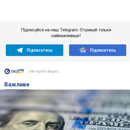
Ми просто бидло:...
Важливе
Банки "готуються" до нового курсу долара:
українцям розповіли, чого очікувати
найближчими днями
Яким буде курс валюти в обмінниках