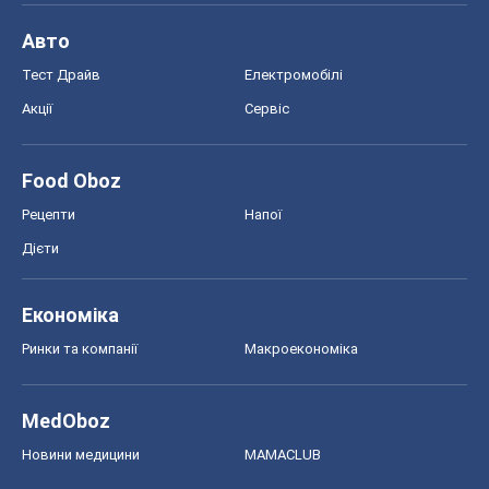
Дієти
Економіка
Ринки та компанії
Макроекономіка
MedOboz
Новини медицини
MAMACLUB
Шоу
Афіша
Плітки
Краса
Мода
Жіночий журнал