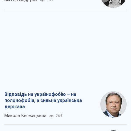
Відповідь на українофобію – не
полонофобія, а сильна українська
держава
Микола Княжицький
264
Мер Москви раптово схотів миру, як
стають послом у США й нові українські
топ-рейтинги
Олександр Кірш
2,2 т.
Про заплановану вирубку більше 600
дерев і теплотрасу: що відбувається на
Теремках у Києві