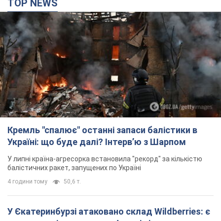
Кремль "спалює" останні запаси балістики в
Україні: що буде далі? Інтерв’ю з Шарпом
У липні країна-агресорка встановила "рекорд" за кількістю
балістичних ракет, запущених по Україні
4 години тому
50,6 т.
У Єкатеринбурзі атаковано склад Wildberries: є
влучання, піднявся дим. Фото і відео
Не допомогла росіянам навіть робота ППО
4 години тому
9,3 т.
"Чудовий батько": у мережі розповіли про
чоловіка, якого Росія убила ударом по
Броварах. Фото