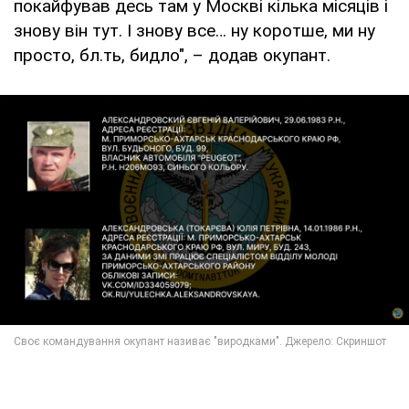
покайфував десь там у Москві кілька місяців і
знову він тут. І знову все… ну коротше, ми ну
просто, бл.ть, бидло", – додав окупант.