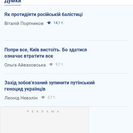
Думки
Як протидіяти російській балістиці
Віталій Портников
14,1 т.
Попри все, Київ вистоїть. Бо здатися
означає втратити все
Ольга Айвазовська
9,7 т.
Захід зобов'язаний зупинити путінський
геноцид українців
Леонід Невзлін
2,7 т.