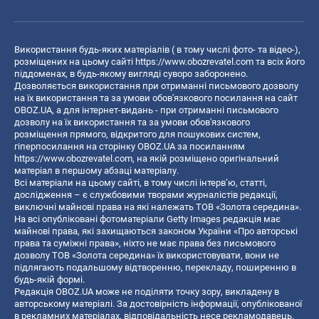
Використання будь-яких матеріалів ( в тому числі фото- та відео-),
розміщених на цьому сайті
https://www.obozrevatel.com
та всіх його
піддоменах, в будь-якому вигляді суворо заборонено.
Дозволяється використання при отриманні письмового дозволу
на їх використання та за умови обов'язкового посилання на сайт
OBOZ.UA, а для інтернет-видань - при отриманні письмового
дозволу на їх використання та за умови обов'язкового
розміщення прямого, відкритого для пошукових систем,
гіперпосилання на сторінку OBOZ.UA за посиланням
https://www.obozrevatel.com
, на якій розміщено оригінальний
матеріал в першому абзаці матеріалу.
Всі матеріали на цьому сайті, в тому числі інтерв’ю, статті,
дослідження – є службовими творами журналістів редакції,
виключні майнові права на які належать ТОВ «Золота середина».
На всі опубліковані фотоматеріали Getty Images редакція має
майнові права, які захищаються законом України «Про авторські
права та суміжні права», ніхто не має права без письмового
дозволу ТОВ «Золота середина» їх використовувати, вони не
підлягають подальшому відтворенню, перекладу, поширенню в
будь-якій формі.
Редакція OBOZ.UA може не поділяти точку зору, викладену в
авторському матеріалі. За достовірність інформації, опублікованої
в рекламних матеріалах, відповідальність несе рекламодавець.