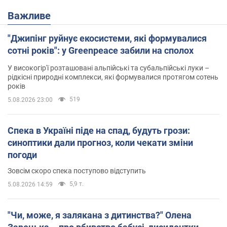
Важливе
"Джипінг руйнує екосистеми, які формувалися
сотні років": у Greenpeace забили на сполох
У високогір'ї розташовані альпійські та субальпійські луки –
рідкісні природні комплекси, які формувалися протягом сотень
років
519
5.08.2026 23:00
Спека в Україні піде на спад, будуть грози:
синоптики дали прогноз, коли чекати зміни
погоди
Зовсім скоро спека поступово відступить
5,9 т.
5.08.2026 14:59
"Чи, може, я залякана з дитинства?" Олена