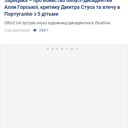
Зарецька – про вбивство бабусі-дисидентки
Алли Горської, критику Дмитра Стуса та втечу в
Португалію з 5 дітьми
OBOZ.UA зустрів онуку художниці-дисидентки в Лісабоні
25,8 т.
5.08.2026 04:00