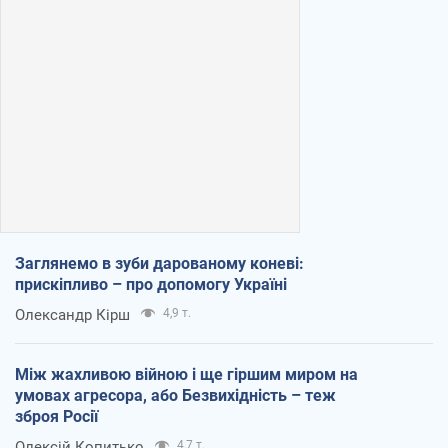
Заглянемо в зуби дарованому коневі:
прискіпливо – про допомогу Україні
Олександр Кірш
4,9 т.
Між жахливою війною і ще гіршим миром на
умовах агресора, або Безвихідність – теж
зброя Росії
Олексій Копитько
4,7 т.