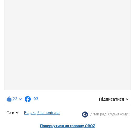
23
93
Підписатися
Теги
Редакційна політика
"Ми раді будь-якому...
Повернутися на головну OBOZ