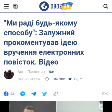
"Ми раді будь-якому
способу": Залужний
прокоментував ідею
вручення електронних
повісток. Відео
Анна Паскевич
War
26.12.2023 16:43
1 хвилина
10,3 т.
93
РУС