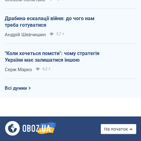
Драбина ескалації війни: до чого нам
треба готуватися
Андрій Шевчишин
5,7 т.
"Коли хочеться помсти": чому стратегія
України має залишатися іншою
Серж Марко
6,2 т.
Всі думки
На початок