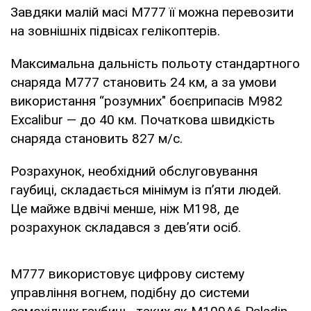
Завдяки малій масі M777 її можна перевозити
на зовнішніх підвісах гелікоптерів.
Максимальна дальність польоту стандартного
снаряда M777 становить 24 км, а за умови
використання “розумних" боєприпасів M982
Excalibur — до 40 км. Початкова швидкість
снаряда становить 827 м/с.
Розрахунок, необхідний обслуговування
гаубиці, складається мінімум із п’яти людей.
Це майже вдвічі менше, ніж M198, де
розрахунок складався з дев’яти осіб.
М777 використовує цифрову систему
управління вогнем, подібну до системи