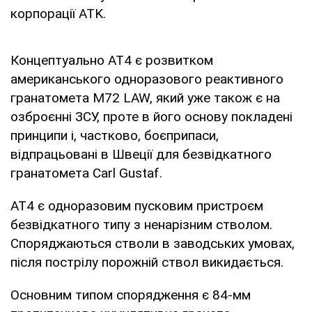
корпорації ATK.
Концептуально АТ4 є розвитком
американського одноразового реактивного
гранатомета M72 LAW, який уже також є на
озброєнні ЗСУ, проте в його основу покладені
принципи і, частково, боєприпаси,
відпрацьовані в Швеції для безвідкатного
гранатомета Carl Gustaf.
АТ4 є одноразовим пусковим пристроєм
безвідкатного типу з ненарізним стволом.
Споряджаються стволи в заводських умовах,
після пострілу порожній ствол викидається.
Основним типом спорядження є 84-мм