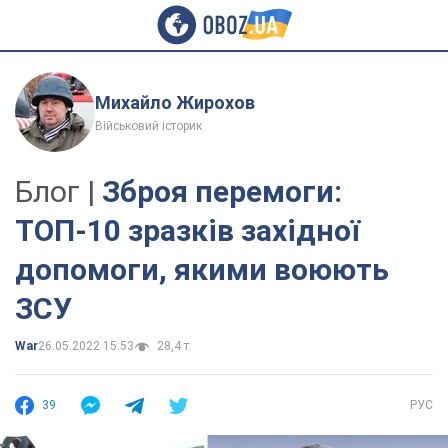
Михайло Жирохов
Військовий історик
Блог |
Зброя перемоги:
ТОП-10 зразків західної
допомоги, якими воюють
ЗСУ
War
26.05.2022 15:53
28,4 т.
39
РУС