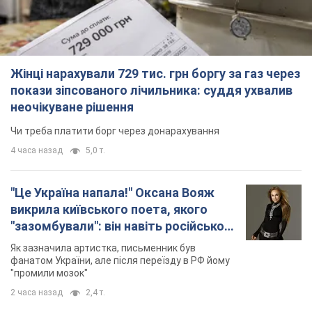
Жінці нарахували 729 тис. грн боргу за газ через
покази зіпсованого лічильника: суддя ухвалив
неочікуване рішення
Чи треба платити борг через донарахування
4 часа назад
5,0 т.
"Це Україна напала!" Оксана Вояж
викрила київського поета, якого
"зазомбували": він навіть російської
не знав, а тепер хоче геноциду
Як зазначила артистка, письменник був
українців
фанатом України, але після переїзду в РФ йому
"промили мозок"
2 часа назад
2,4 т.