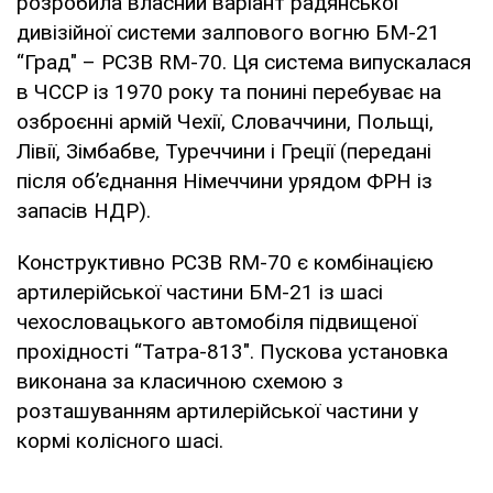
розробила власний варіант радянської
дивізійної системи залпового вогню БМ-21
“Град" – РСЗВ RM-70. Ця система випускалася
в ЧССР із 1970 року та понині перебуває на
озброєнні армій Чехії, Словаччини, Польщі,
Лівії, Зімбабве, Туреччини і Греції (передані
після об’єднання Німеччини урядом ФРН із
запасів НДР).
Конструктивно РСЗВ RM-70 є комбінацією
артилерійської частини БМ-21 із шасі
чехословацького автомобіля підвищеної
прохідності “Татра-813". Пускова установка
виконана за класичною схемою з
розташуванням артилерійської частини у
кормі колісного шасі.