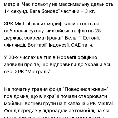
метрів. Час польоту на максимальну дальність
14 секунд. Вага бойової частини – 3 кг.
ЗРК Mistral різних модифікацій стоять на
озброєнні сухопутних військ та флотів 25
держав, зокрема Франції, Бельгії, Естонії,
Фінляндії, Болгарії, Індонезії, ОАЕ та ін.
У 20-х числах квітня в Норвегії офіційно
заявили про те, що відправили до України всі
свої ЗРК “Містраль".
На початку травня фонд “Повернися живим"
повідомив, що в Україні почали створювати
мобільні вогневі групи на пікапах із ЗРК Mistral.
Фонд передав у підрозділи автомобілі, на які
встановили ці зенітно-ракетні комплекси, і