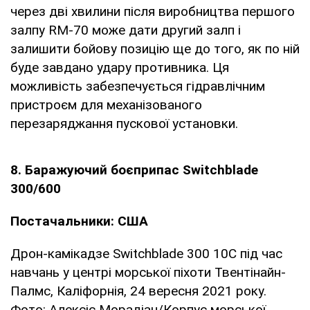
через дві хвилини після виробництва першого
залпу RM-70 може дати другий залп і
залишити бойову позицію ще до того, як по ній
буде завдано удару противника. Ця
можливість забезпечується гідравлічним
пристроєм для механізованого
перезаряджання пускової установки.
8. Баражуючий боєприпас Switchblade
300/600
Постачальники: США
Дрон-камікадзе Switchblade 300 10C під час
навчань у центрі морської піхоти Твентінайн-
Палмс, Каліфорнія, 24 вересня 2021 року.
Фото: Алексіс Морадіан/Корпус морської