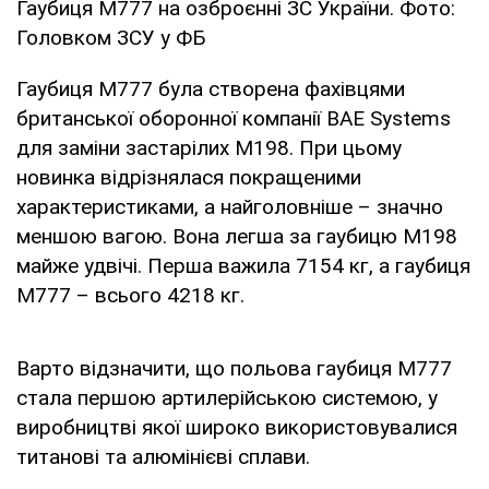
Гаубиця М777 на озброєнні ЗС України. Фото:
Головком ЗСУ у ФБ
Гаубиця М777 була створена фахівцями
британської оборонної компанії BAE Systems
для заміни застарілих M198. При цьому
новинка відрізнялася покращеними
характеристиками, а найголовніше – значно
меншою вагою. Вона легша за гаубицю М198
майже удвічі. Перша важила 7154 кг, а гаубиця
М777 – всього 4218 кг.
Варто відзначити, що польова гаубиця М777
стала першою артилерійською системою, у
виробництві якої широко використовувалися
титанові та алюмінієві сплави.