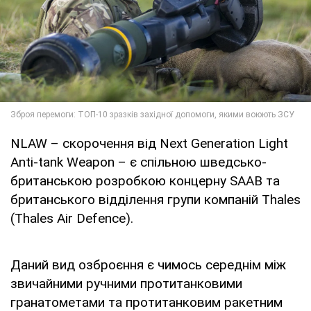
NLAW – скорочення від Next Generation Light
Anti-tank Weapon – є спільною шведсько-
британською розробкою концерну SAAB та
британського відділення групи компаній Thales
(Thales Air Defence).
Даний вид озброєння є чимось середнім між
звичайними ручними протитанковими
гранатометами та протитанковим ракетним