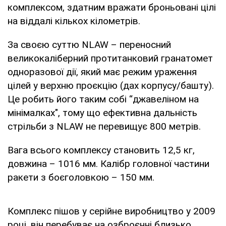
комплексом, здатним вражати броньовані цілі
на віддалі кількох кілометрів.
За своєю суттю NLAW – переносний
великокаліберний протитанковий гранатомет
одноразової дії, який має режим ураження
цілей у верхню проєкцію (дах корпусу/башту).
Це робить його таким собі “джавеліном на
мінімалках", тому що ефективна дальність
стрільби з NLAW не перевищує 800 метрів.
Вага всього комплексу становить 12,5 кг,
довжина – 1016 мм. Калібр головної частини
ракети з боєголовкою – 150 мм.
Комплекс пішов у серійне виробництво у 2009
році, він перебуває на озброєнні близько