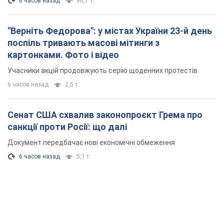
6 часов назад
90,7 т.
"Верніть Федорова": у містах України 23-й день
поспіль тривають масові мітинги з
картонками. Фото і відео
Учасники акцій продовжують серію щоденних протестів
6 часов назад
2,5 т.
Сенат США схвалив законопроєкт Грема про
санкції проти Росії: що далі
Документ передбачає нові економічні обмеження
6 часов назад
5,1 т.