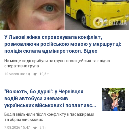
У Львові жінка спровокувала конфлікт,
розмовляючи російською мовою у маршрутці:
поліція склала адмінпротокол. Відео
На місце події прибули патрульні поліцейські та слідчо-
оперативна група
10 часов назад
10,5 т.
"Воюють, бо дурні": у Чернівцях
водій автобуса зневажив
українських військових і поплатився.
Відео
Водія звільнили після конфлікту з пасажирами
та образ військових
7.08.2026 15:47
9,1 т.