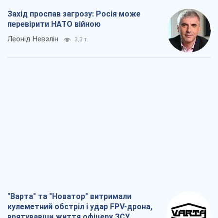
Захід проспав загрозу: Росія може
перевірити НАТО війною
Леонід Невзлін
3,3 т.
"Варта" та "Новатор" витримали
кулеметний обстріл і удар FPV-дрона,
врятувавши життя офіцеру ЗСУ