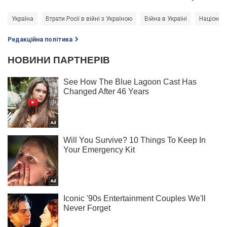
Україна
Втрати Росії в війні з Україною
Війна в Україні
Націонал
Редакційна політика