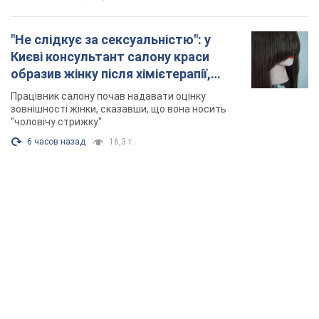
"Не слідкує за сексуальністю": у
Києві консультант салону краси
образив жінку після хімієтерапії,
розгорівся скандал. Фото
Працівник салону почав надавати оцінку
зовнішності жінки, сказавши, що вона носить
"чоловічу стрижку"
6 часов назад
16,3 т.