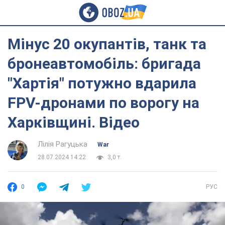
Мінус 20 окупантів, танк та
бронеавтомобіль: бригада
"Хартія" потужно вдарила
FPV-дронами по ворогу на
Харківщині. Відео
Лілія Рагуцька
War
28.07.2024 14:22
3,0 т.
0
РУС