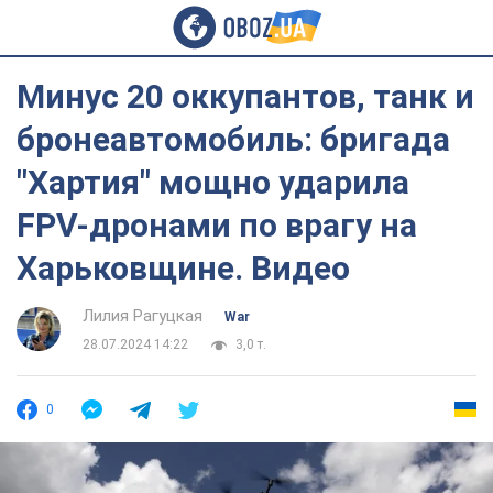
Минус 20 оккупантов, танк и
бронеавтомобиль: бригада
"Хартия" мощно ударила
FPV-дронами по врагу на
Харьковщине. Видео
Лилия Рагуцкая
War
28.07.2024 14:22
3,0 т.
0