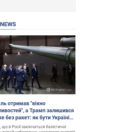
P NEWS
ль отримав "вікно
ивостей", а Трамп залишився
 без ракет: як бути Україні?
рв’ю з Мельником
 що в Росії закінчаться балістичні
, вкрай небезпечна, наголосив експерт