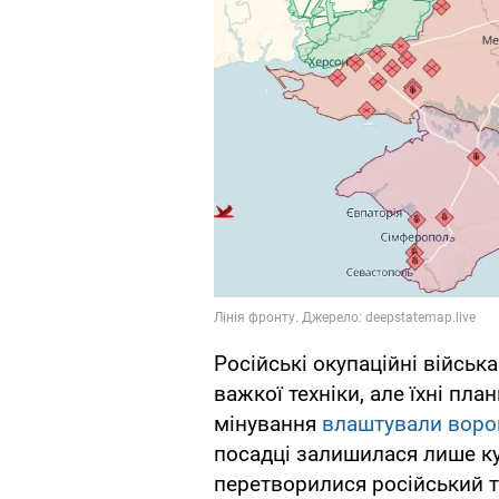
Російські окупаційні військ
важкої техніки, але їхні пл
мінування
влаштували ворог
посадці залишилася лише ку
перетворилися російський т