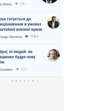
тіна?
5,9 т.
ор Швець
ськ готується до
кціонування в умовах
штабної воєнної кризи
11,5 т.
сандр Левченко
зброї, ні людей: як
ашенко будує нову
ію
7,2 т.
 Тишкевич