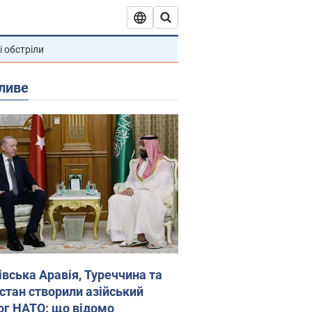
і обстріли
ливе
івська Аравія, Туреччина та
стан створили азійський
ог НАТО: що відомо