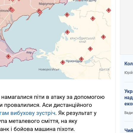
Кол
Юрій
Укр
а намагалися піти в атаку за допомогою
над
еко
ани провалилися. Аси дистанційного
сві
ам вибухову зустріч
. Як результат у
Вади
па металевого сміття, на яку
анк і бойова машина піхоти.
Чий