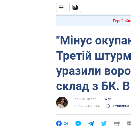
Герої вій
"Мінус окупан
Третій штурм
уразили вор
склад з БК. В
Іванна Шепель
War
9.05.2024 13:44
1 хвилина
24