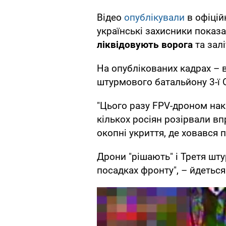
Відео
опублікували
в офіцій
українські захисники показа
ліквідовують ворога
та залі
На опублікованих кадрах – в
штурмового батальйону 3-ї
"Цього разу FPV-дроном на
кількох росіян розірвали вп
окопні укриття, де ховався 
Дрони "рішають" і Третя шт
посадках фронту", – йдеться