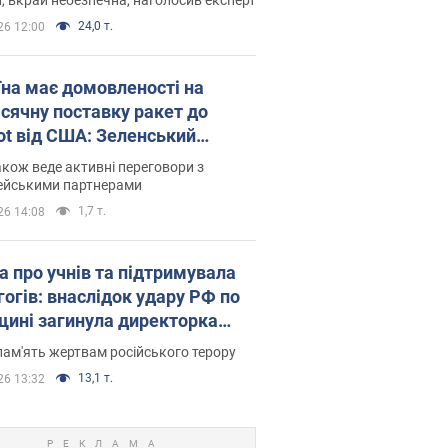
24,0 т.
26 12:00
їна має домовленості на
сячну поставку ракет до
iot від США: Зеленський
рив подробиці
акож веде активні переговори з
ейськими партнерами
1,7 т.
26 14:08
а про учнів та підтримувала
гогів: внаслідок удару РФ по
щині загинула директорка
ького ліцею, її чоловік та онук
пам'ять жертвам російського терору
13,1 т.
26 13:32