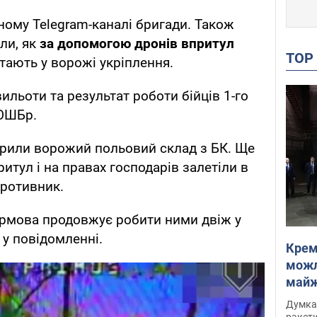
ному Telegram-каналі бригади. Також
ли, як
за допомогою дронів впритул
TO
тають у ворожі укріплення.
ильоти та результат роботи бійців 1-го
 ОШБр.
крили ворожий польовий склад з БК. Ще
ритул і на правах господарів залетіли в
противник.
урмова продовжує робити ними двіж у
 у повідомленні.
Крем
можл
майже
Інте
Думка,
ракети