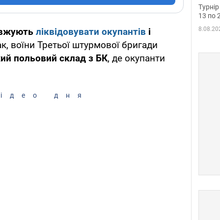
до ч
Турнір
осно
13 по 
8.08.20
овжують
ліквідовувати окупантів
і
Так, воїни Третьої штурмової бригади
ий польовий склад з БК
, де окупанти
ідео дня