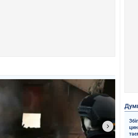
Дум
Збі
цин
тає