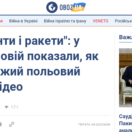
ни
Війна в Україні
Війна Ізраїлю та Ірану
VENETO
Російськ
Важ
ти і ракети": у
овій показали, як
ожий польовий
ідео
1,7 т.
Сауд
Паки
Читать на русском
анал