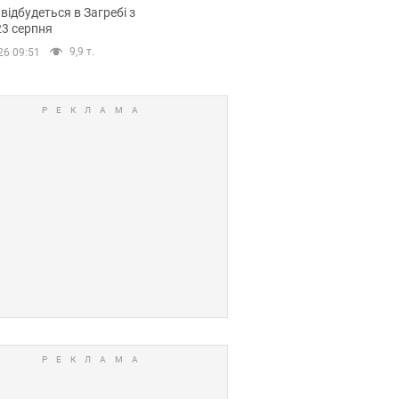
емпіонату Європи
 відбудеться в Загребі з
вних спортсменів
23 серпня
9,9 т.
26 09:51