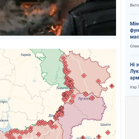
і Пу
Вікт
Мін
фун
мас
Олек
Ні 
Лук
арм
Ігар