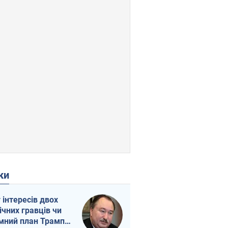
ки
г інтересів двох
ічних гравців чи
мний план Трампа