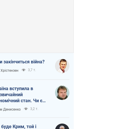
и закінчиться війна?
3,7 т.
 Хрістензен
аїна вступила в
звичайний
номічний стан. Чи є
тло вкінці тунелю?
3,2 т.
м Денисенко
 буде Крим, той і