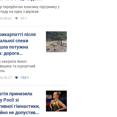
р передбачає взаємну підтримку у
ападу на одну з держав
4,9 т.
26 00:22
рикарпатті після
альної спеки
шла потужна
а: дороги
творились на
 накрила Івано-
. Відео
івщину та курортний
ель
13,0 т.
26 09:27
атія принизила
у Росії зі
тивної гімнастики,
ійно не допустивши