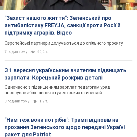
"Захист нашого життя": Зеленський про
антибалістику FREYJA, санкції проти Росії й
підтримку аграріїв. Відео
Європейські партнери долучаються до спільного проєкту
7 годин тому
60,2 т.
З 1 вересня українським вчителям підвищать
зарплати: Корецький розкрив деталі
Одночасно з підвищенням зарплат педагогам уряд
анонсував збільшення студентських стипендій
3 години тому
1,9 т.
"Нам теж вони потрібні": Трамп відповів на
прохання Зеленського щодо передачі Україні
ракет для Patriot