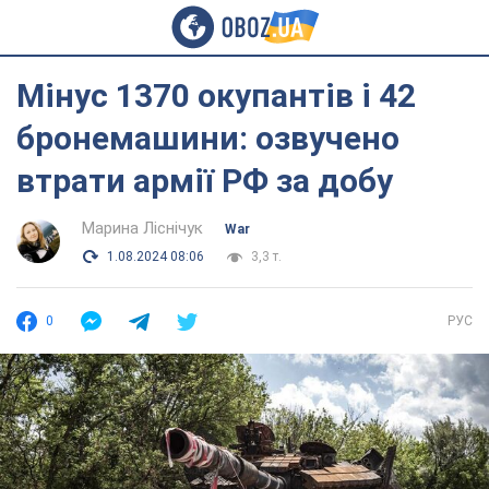
Мінус 1370 окупантів і 42
бронемашини: озвучено
втрати армії РФ за добу
Марина Ліснічук
War
1.08.2024 08:06
3,3 т.
0
РУС