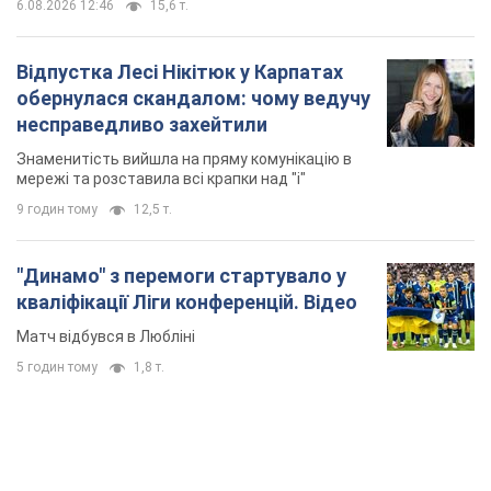
6.08.2026 12:46
15,6 т.
Відпустка Лесі Нікітюк у Карпатах
обернулася скандалом: чому ведучу
несправедливо захейтили
Знаменитість вийшла на пряму комунікацію в
мережі та розставила всі крапки над "і"
9 годин тому
12,5 т.
"Динамо" з перемоги стартувало у
кваліфікації Ліги конференцій. Відео
Матч відбувся в Любліні
5 годин тому
1,8 т.