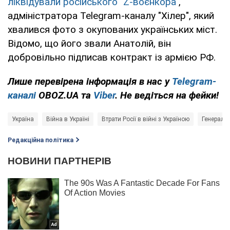
ліквідували російського "Z-воєнкора"
,
адміністратора Telegram-каналу "Хілер", який
хвалився фото з окупованих українських міст.
Відомо, що його звали Анатолій, він
добровільно підписав контракт із армією РФ.
Лише перевірена інформація в нас у
Telegram-
каналі
OBOZ.UA та
Viber
. Не ведіться на фейки!
Україна
Війна в Україні
Втрати Росії в війні з Україною
Генераль
Редакційна політика