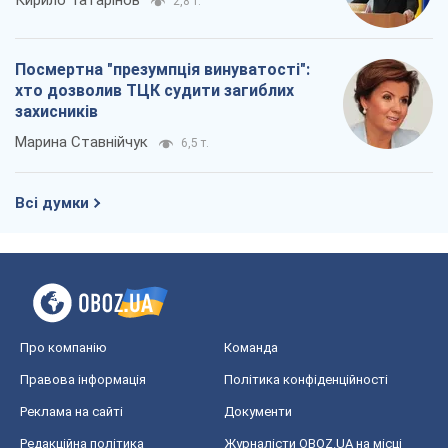
Кирило Татарінов
2,8 т.
Посмертна "презумпція винуватості":
хто дозволив ТЦК судити загиблих
захисників
Марина Ставнійчук
6,5 т.
Всі думки
Про компанію
Команда
Правова інформація
Політика конфіденційності
Реклама на сайті
Документи
Редакційна політика
Журналісти OBOZ.UA на місці