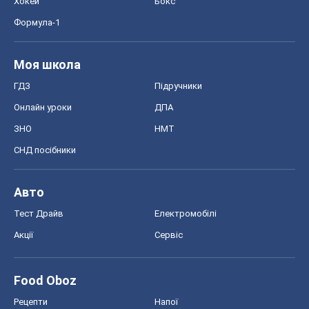
Хокей
Бокс
Формула-1
Моя школа
ГДЗ
Підручники
Онлайн уроки
ДПА
ЗНО
НМТ
СНД посібники
Авто
Тест Драйв
Електромобілі
Акції
Сервіс
Food Oboz
Рецепти
Напої