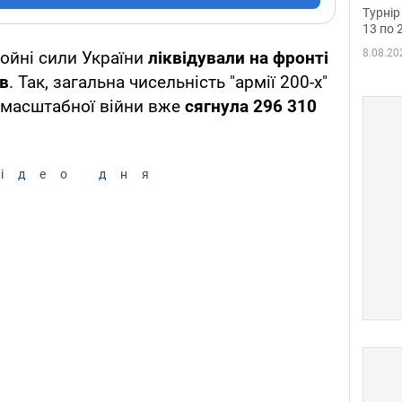
до ч
Турнір
осно
13 по 
8.08.20
ойні сили України
ліквідували на фронті
ів
. Так, загальна чисельність "армії 200-х"
омасштабної війни вже
сягнула 296 310
ідео дня