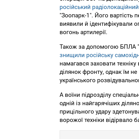
російський радіолокаційни
"Зоопарк-1". Його вартість 
виявили й ідентифікували о
вогонь артилерії.
Також за допомогою БПЛА "Л
знищили російську самохідн
намагався заховати техніку 
ділянок фронту, однак їм не
українського розвідувально
А воїни підрозділу спеціал
одній із найгарячіших діля
прицільного удару здетонув
ворожої техніки відірвало б