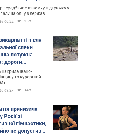
р передбачає взаємну підтримку у
ападу на одну з держав
4,5 т.
26 00:22
рикарпатті після
альної спеки
шла потужна
а: дороги
творились на
 накрила Івано-
. Відео
івщину та курортний
ель
8,4 т.
26 09:27
атія принизила
у Росії зі
тивної гімнастики,
ійно не допустивши