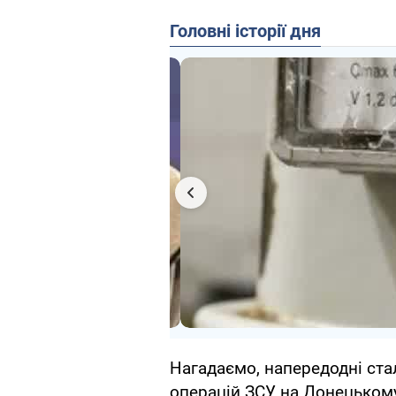
Головні історії дня
Нагадаємо, напередодні ста
операцій ЗСУ на Донецьком