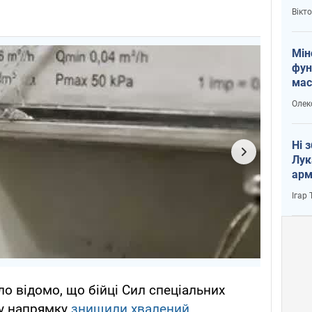
і Пу
Вікт
Мін
фун
мас
Олек
Ні 
Лук
арм
Ігар
ло відомо, що бійці Сил спеціальних
у напрямку
знищили хвалений