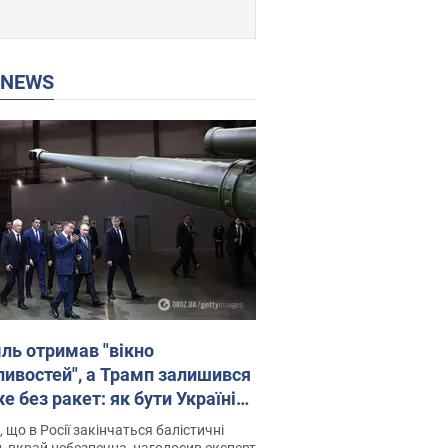
P NEWS
ль отримав "вікно
ивостей", а Трамп залишився
 без ракет: як бути Україні?
рв’ю з Мельником
 що в Росії закінчаться балістичні
, вкрай небезпечна, наголосив експерт