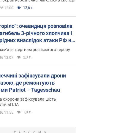
12,6 т.
26 12:00
горіло": очевидиця розповіла
агибель 3-річного хлопчика і
 рідних внаслідок атаки РФ на
щину. Відео та фото
пам'ять жертвам російського терору
2,3 т.
26 12:07
меччині зафіксували дрони
базою, де ремонтують
ми Patriot – Tagesschau
 охорони зафіксувала шість
отів БПЛА
1,8 т.
26 11:55