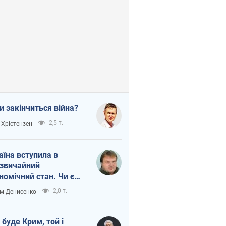
и закінчиться війна?
2,5 т.
 Хрістензен
аїна вступила в
звичайний
номічний стан. Чи є
тло вкінці тунелю?
2,0 т.
м Денисенко
 буде Крим, той і