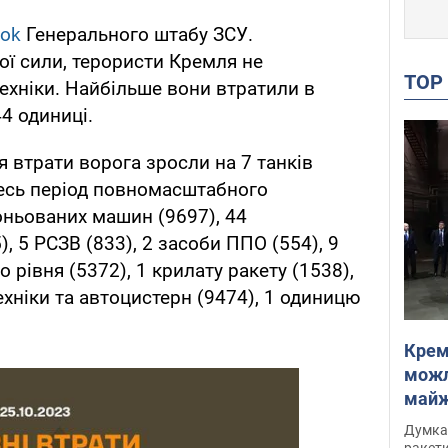
ook
Генерального штабу ЗСУ.
ої сили, терористи Кремля не
TO
ехніки. Найбільше вони втратили в
4 одиниці.
я втрати ворога зросли на 7 танків
есь період повномасштабного
оньованих машин (9697), 44
), 5 РСЗВ (833), 2 засоби ППО (554), 9
рівня (5372), 1 крилату ракету (1538),
ехніки та автоцистерн (9474), 1 одиницю
Крем
можл
майже
Інте
Думка,
ракети