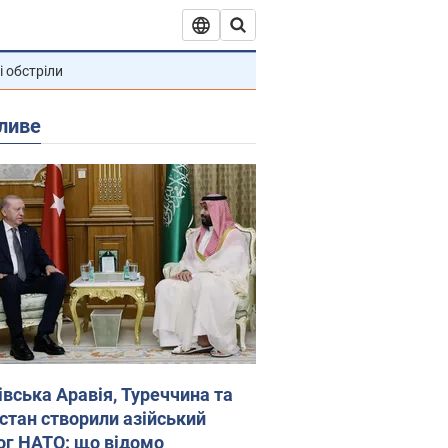
і обстріли
ливе
івська Аравія, Туреччина та
стан створили азійський
ог НАТО: що відомо