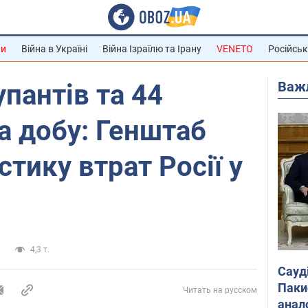
ни
Війна в Україні
Війна Ізраїлю та Ірану
VENETO
Російськ
Важ
упантів та 44
а добу: Генштаб
тику втрат Росії у
и
4,3 т.
Сауд
Паки
Читать на русском
анал