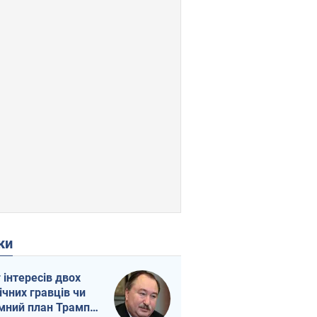
ки
г інтересів двох
ічних гравців чи
мний план Трампа