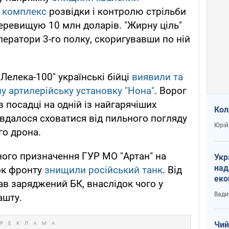
й комплекс
розвідки і контролю стрільби
перевищую 10 млн доларів. "Жирну ціль"
ператори 3-го полку, скоригувавши по ній
елека-100" українські бійці
виявили та
у артилерійську установку "Нона"
. Ворог
в посадці на одній із найгарячіших
Кол
 вдалося сховатися від пильного погляду
Юрій
го дрона.
ьного призначення ГУР МО "Артан" на
Укр
над
нок фронту
знищили російський танк
. Від
еко
ав заряджений БК, внаслідок чого у
сві
Вади
ашту.
Чий