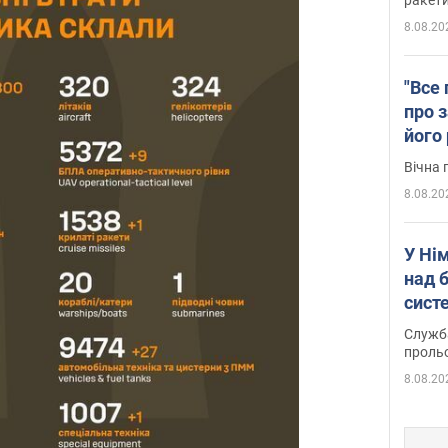
8.08.20
"Все 
про з
його
Київ
Вічна 
8.08.20
У Ні
над 
систе
Служба
проль
8.08.20