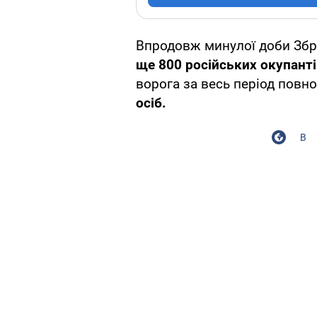
Впродовж минулої доби Збр
ще 800 російських окупант
ворога за весь період повн
осіб.
В