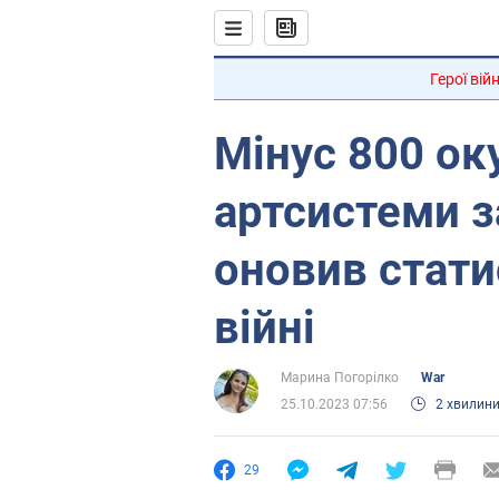
Герої вій
Мінус 800 ок
артсистеми з
оновив статис
війні
Марина Погорілко
War
25.10.2023 07:56
2 хвилин
29