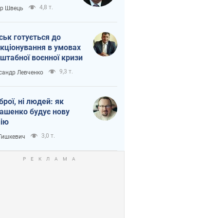
тіна?
4,8 т.
ор Швець
ськ готується до
кціонування в умовах
штабної воєнної кризи
9,3 т.
сандр Левченко
зброї, ні людей: як
ашенко будує нову
ію
3,0 т.
 Тишкевич