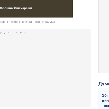
Дум
Збі
цин
тає