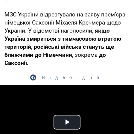
МЗС України відреагувало на заяву прем’єра
німецької Саксонії Міхаеля Кречмера щодо
України. У відомстві наголосили,
якщо
Україна змириться з тимчасовою втратою
територій
,
російські війська стануть ще
ближчими до Німеччини
, зокрема
до
Саксонії.
Відео дня
Play Video