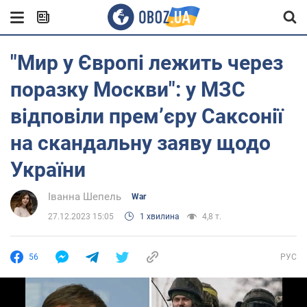
"Мир у Європі лежить через
поразку Москви": у МЗС
відповіли прем’єру Саксонії
на скандальну заяву щодо
України
Іванна Шепель
War
27.12.2023 15:05
1 хвилина
4,8 т.
56
РУС