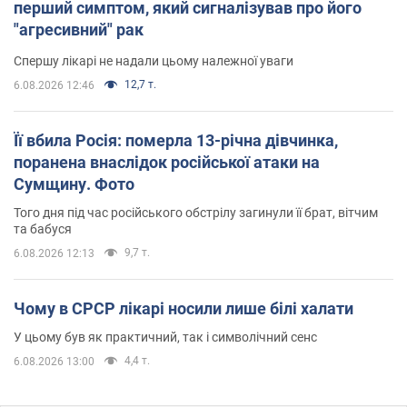
перший симптом, який сигналізував про його
"агресивний" рак
Спершу лікарі не надали цьому належної уваги
12,7 т.
6.08.2026 12:46
Її вбила Росія: померла 13-річна дівчинка,
поранена внаслідок російської атаки на
Сумщину. Фото
Того дня під час російського обстрілу загинули її брат, вітчим
та бабуся
9,7 т.
6.08.2026 12:13
Чому в СРСР лікарі носили лише білі халати
У цьому був як практичний, так і символічний сенс
4,4 т.
6.08.2026 13:00