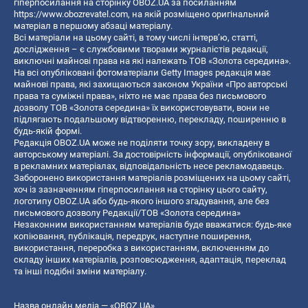
гіперпосилання на сторінку OBOZ.UA за посиланням
https://www.obozrevatel.com
, на якій розміщено оригінальний
матеріал в першому абзаці матеріалу.
Всі матеріали на цьому сайті, в тому числі інтерв’ю, статті,
дослідження – є службовими творами журналістів редакції,
виключні майнові права на які належать ТОВ «Золота середина».
На всі опубліковані фотоматеріали Getty Images редакція має
майнові права, які захищаються законом України «Про авторські
права та суміжні права», ніхто не має права без письмового
дозволу ТОВ «Золота середина» їх використовувати, вони не
підлягають подальшому відтворенню, перекладу, поширенню в
будь-якій формі.
Редакція OBOZ.UA може не поділяти точку зору, викладену в
авторському матеріалі. За достовірність інформації, опублікованої
в рекламних матеріалах, відповідальність несе рекламодавець.
Заборонено використання матеріалів розміщених на цьому сайті,
хоч із зазначенням гіперпосилання на сторінку цього сайту,
логотипу OBOZ.UA або будь-якого іншого згадування, але без
письмового дозволу Редакції/ТОВ «Золота середина»
Незаконним використанням матеріалів буде вважатися: будь-яке
копiювання, публiкацiя, передрук, наступне поширення,
використання, переробка з використанням, включенням до
складу інших матеріалів, розповсюдження, адаптація, переклад
та інші подібні зміни матеріалу.
Назва онлайн медіа — «OBOZ.UA»