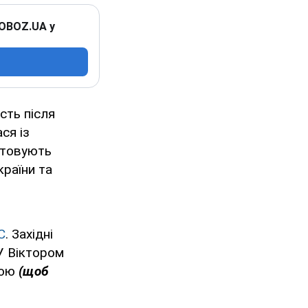
 OBOZ.UA у
сть після
ся із
стовують
країни та
С
. Західні
У Віктором
кою
(щоб