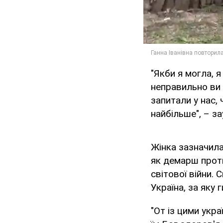
"Якби я могла, 
неправильно ви 
запитали у нас,
найбільше", – з
Жінка зазначила
як демарш проти
світової війни. 
Україна, за яку 
"От із цими укр