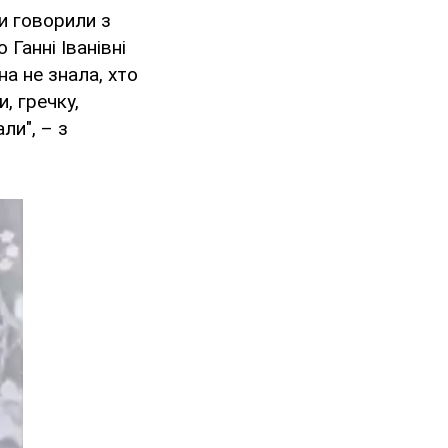
ми говорили з
Ганні Іванівні
на не знала, хто
, гречку,
ли", – з