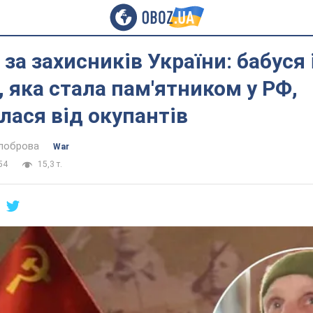
за захисників України: бабуся 
 яка стала пам'ятником у РФ,
лася від окупантів
ілоброва
War
54
15,3 т.