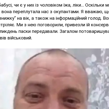
абусі, чи є у них із чоловіком їжа, ліки... Оскільки 
 вона переплутала нас з окупантами. Я вважаю, що 
нижку" на вік, а також на інформаційний голод. Во
стріляє. Ми з нею поговорили, привезли їй консерви
ликдень паски передавали. Загалом потоваришува
ів військовий.