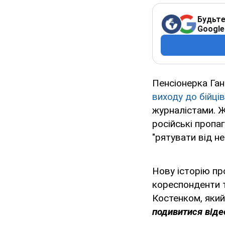
Будьте
Google
Пенсіонерка Ган
виходу до бійці
журналістами. Ж
російські пропа
"рятувати від не
Нову історію пр
кореспонденти 
Костенком, який
подивитися відео