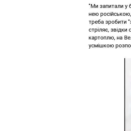
"Ми запитали у б
нею російською,
треба зробити "з
стріляє, звідки 
картоплю, на Ве
усмішкою розпов