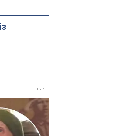
із
РУС