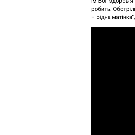
їм Бог здоров'я 
робить. Обстрілю
– рідна матінка"