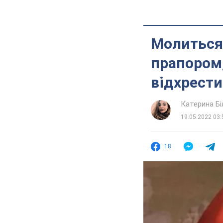
Молиться 
прапором,
відхрести
Катерина Б
19.05.2022 03:
18