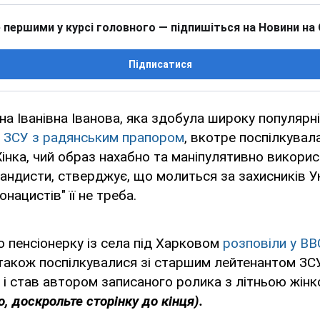
 першими у курсі головного — підпишіться на Новини на
Підписатися
на Іванівна Іванова, яка здобула широку популярні
в ЗСУ з радянським прапором
, вкотре поспілкувала
інка, чий образ нахабно та маніпулятивно викори
гандисти, стверджує, що молиться за захисників У
онацистів" її не треба.
о пенсіонерку із села під Харковом
розповіли у ВВ
також поспілкувалися зі старшим лейтенантом ЗС
 і став автором записаного ролика з літньою жін
, доскрольте сторінку до кінця).