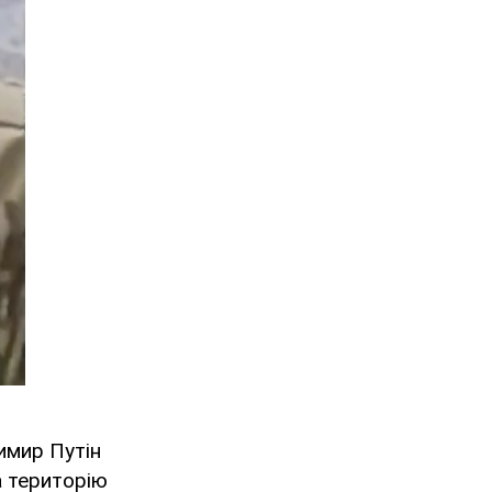
имир Путін
а територію