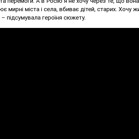
та перемоги. А в Росію я не хочу через те, що вона
є мирні міста і села, вбиває дітей, старих. Хочу ж
, – підсумувала героїня сюжету.