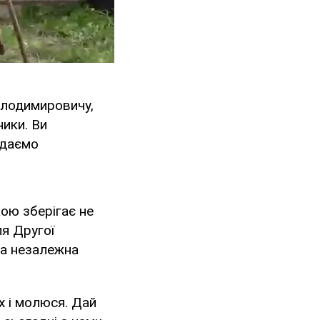
олодимировичу,
ики. Ви
ждаємо
ою зберігає не
ля Другої
 та незалежна
х і молюся. Дай