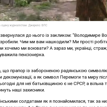
я звернулася до нього із закликом: "Володимире В
зробили. Чим ми вам нашкодили? Ми прості робітн
 чи хочемо ми воювати? А зараз ми, українці, стра
ауважила пенсіонерка.
, що прапор із забороненою радянською символік
 декомунізації, а як символ Перемоги та миру піс
Сьогодні для неї батьківщиною є не СРСР, а вільна
гинуть наші захисники.
аїнськими солдатами як я познайомилася, так за ни