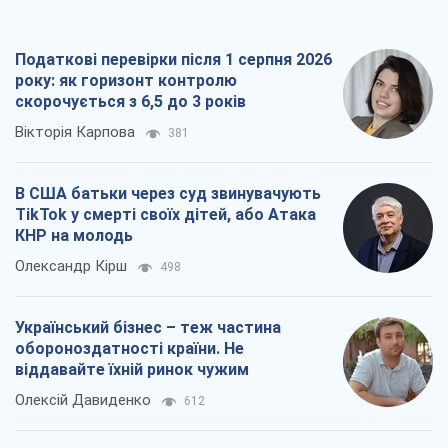
TikTok у смерті своїх дітей, або Атака
КНР на молодь
Олександр Кірш
498
Український бізнес – теж частина
обороноздатності країни. Не
віддавайте їхній ринок чужим
Олексій Давиденко
612
Чи здатні російські удари по бізнесу
викликати економічну катастрофу?
Сергій Фурса
1,2 т.
Всі думки