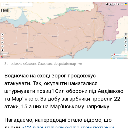
Водночас на сході ворог продовжує
атакувати. Так, окупанти намагалися
штурмувати позиції Сил оборони під Авдіївкою
та Мар'їнкою. За добу загарбники провели 22
атаки, 15 з них на Мар'їнському напрямку.
Нагадаємо, напередодні стало відомо, що
днями
ЗСУ влаштували окупантам потужну