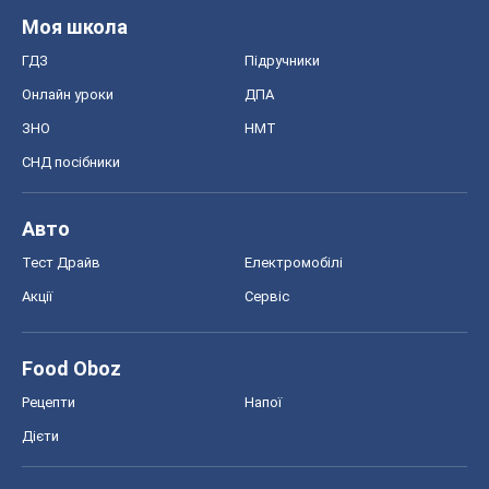
Авто
Тест Драйв
Електромобілі
Акції
Сервіс
Food Oboz
Рецепти
Напої
Дієти
Економіка
Ринки та компанії
Макроекономіка
MedOboz
Новини медицини
MAMACLUB