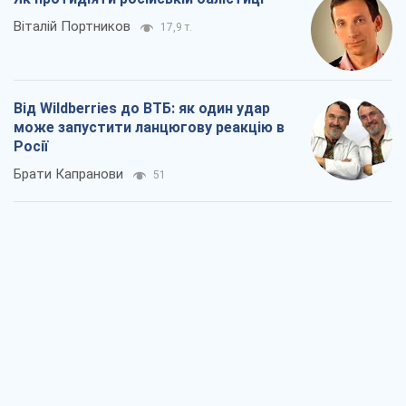
Податкові перевірки після 1 серпня 2026
року: як горизонт контролю
скорочується з 6,5 до 3 років
Вікторія Карпова
381
В США батьки через суд звинувачують