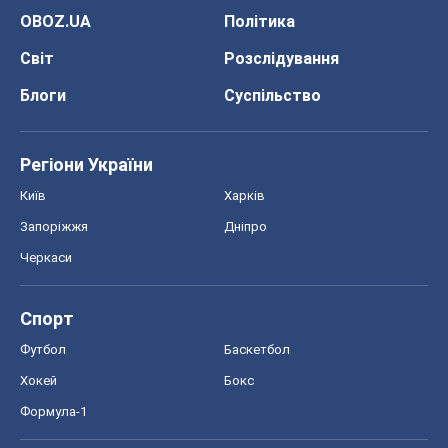
Запоріжжя
Дніпро
Черкаси
Спорт
Футбол
Баскетбол
Хокей
Бокс
Формула-1
Моя школа
ГДЗ
Підручники
Онлайн уроки
ДПА
ЗНО
НМТ
СНД посібники