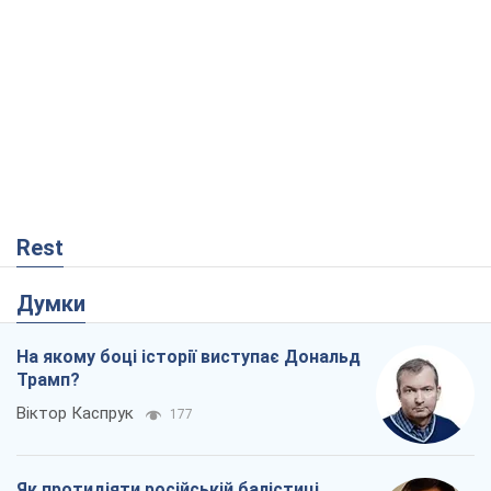
Rest
Думки
На якому боці історії виступає Дональд
Трамп?
Віктор Каспрук
177
Як протидіяти російській балістиці
Віталій Портников
17,9 т.
Від Wildberries до ВТБ: як один удар
може запустити ланцюгову реакцію в
Росії
Брати Капранови
51