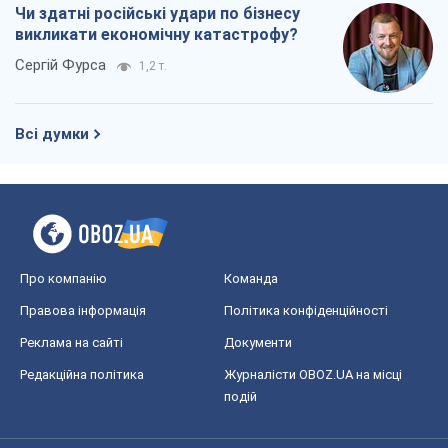
Про компанію
Команда
Правова інформація
Політика конфіденційності
Реклама на сайті
Документи
Редакційна політика
Журналісти OBOZ.UA на місці
подій
OBOZ.UA
Політика
Світ
Розслідування
Блоги
Суспільство
Регіони України
Київ
Харків