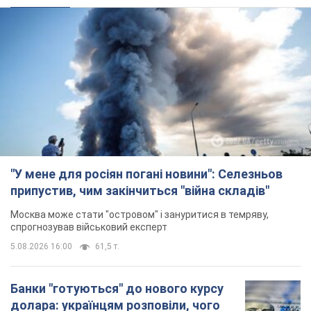
"У мене для росіян погані новини": Селезньов
припустив, чим закінчиться "війна складів"
Москва може стати "островом" і зануритися в темряву,
спрогнозував військовий експерт
5.08.2026 16:00
61,5 т.
Банки "готуються" до нового курсу
долара: українцям розповіли, чого
очікувати
Яким буде курс валюти в обмінниках
5.08.2026 23:12
122,0 т.
"Джипінг руйнує екосистеми, які
формувалися сотні років": у
Greenpeace забили на сполох