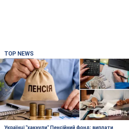
Українці "хакнули" Пенсійний фонд: виплати
масово підвищують через позови, але грошей
не вистачає
Як перераховують пенсії
5 часов назад
98,8 т.
ВАКС обрав запобіжний захід експосолці
України у США Стефанішиній: що відомо про