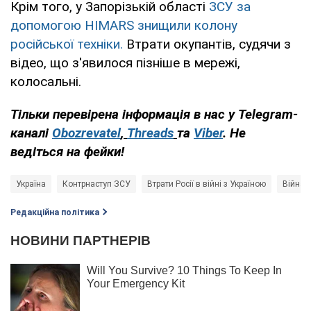
Крім того, у Запорізькій області
ЗСУ за
допомогою HIMARS знищили колону
російської техніки.
Втрати окупантів, судячи з
відео, що з'явилося пізніше в мережі,
колосальні.
Тільки перевірена інформація в нас у Telegram-
каналі
Obozrevatel
,
Threads
та
Viber
. Не
ведіться на фейки!
Україна
Контрнаступ ЗСУ
Втрати Росії в війні з Україною
Війна в
Редакційна політика