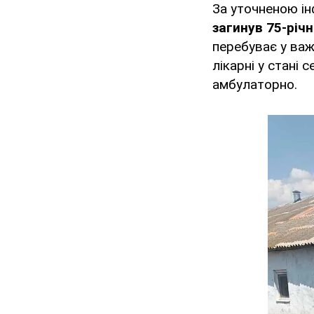
За уточненою ін
загинув 75-річ
перебуває у важ
лікарні у стані
амбулаторно.