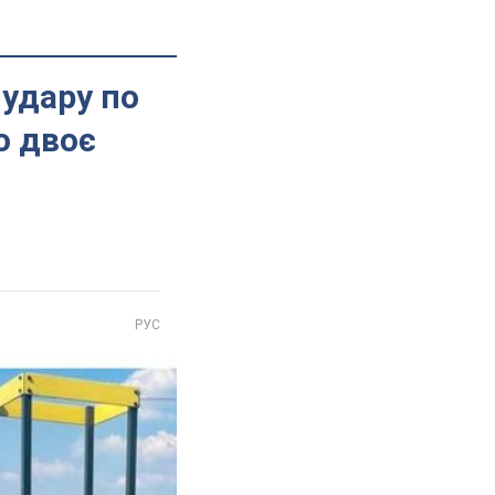
удару по
о двоє
РУС