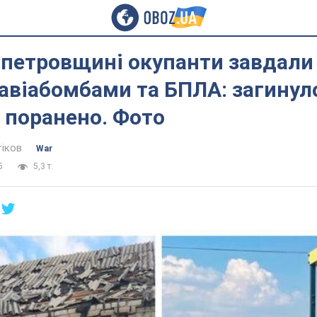
петровщині окупанти завдали 
авіабомбами та БПЛА: загинул
 поранено. Фото
тіков
War
5
5,3 т.