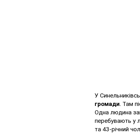
У Синельниківс
громади
. Там п
Одна людина заг
перебувають у л
та 43-річний чо