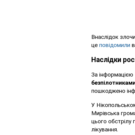
Внаслідок злочи
це
повідомили
в
Наслідки рос
За інформацією 
безпілотникам
пошкоджено інф
У Нікопольськом
Мирівська гром
цього обстрілу 
лікування.