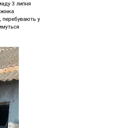
маду 3 липня
 жінка
а, перебувають у
тимуться