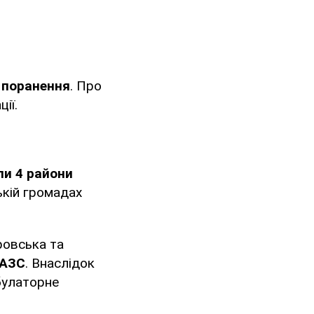
 поранення
. Про
ії.
ли 4 райони
ькій громадах
ровська та
 АЗС
. Внаслідок
булаторне