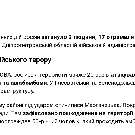
нних дій росіян
загинуло 2 людини, 17 отримали
 Дніпропетровській обласній військовій адміністрац
ійського терору
ОВА, російські терористи майже 20 разів
атакува
и та авіабомбами
. У Глеєватській та Зеленодольс
раструктуру.
у районі під ударом опинилися Марганецька, Пок
ади. Там
зафіксовано пошкодження на території
постраждав 53-річний чоловік, який проходить ам