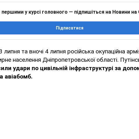
 першими у курсі головного — підпишіться на Новини на
Підписатися
 липня та вночі 4 липня російська окупаційна ар
рне населення Дніпропетровської області. Путінсь
или удари по цивільній інфраструктурі за доп
а авіабомб.