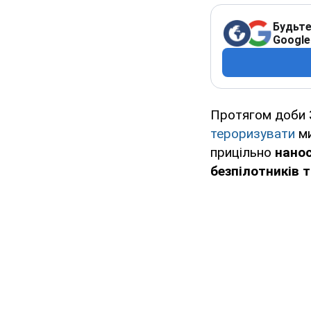
Будьте
Google
Протягом доби 3
тероризувати
ми
прицільно
нанос
безпілотників т