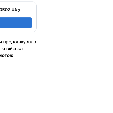
 OBOZ.UA у
мія продовжувала
кі війська
омогою