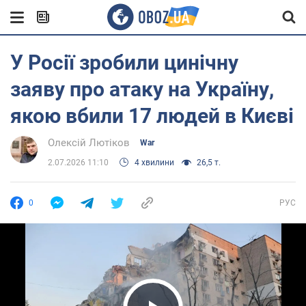
У Росії зробили цинічну
заяву про атаку на Україну,
якою вбили 17 людей в Києві
Олексій Лютіков
War
2.07.2026 11:10
4 хвилини
26,5 т.
0
РУС