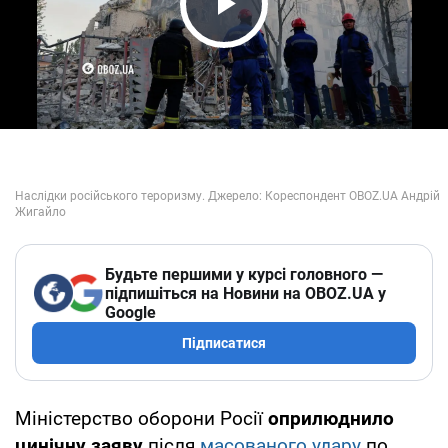
Play Video
Будьте першими у курсі головного —
підпишіться на Новини на OBOZ.UA у
Google
Підписатися
Міністерство оборони Росії
оприлюднило
цинічну заяву
після
масованого удару
по