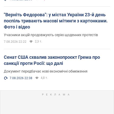
"Верніть Федорова": у містах України 23-й день
поспіль тривають масові мітинги з картонками.
Фото і відео
Учасники акцій продовжують серію щоденних протестів
2,3 т.
7.08.2026 22:22
Сенат США схвалив законопроєкт Грема про
санкції проти Росії: що далі
Документ передбачає нові економічні обмеження
4,8 т.
7.08.2026 22:38