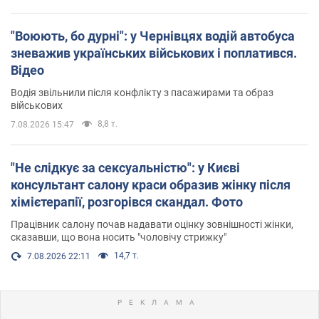
"Воюють, бо дурні": у Чернівцях водій автобуса
зневажив українських військових і поплатився.
Відео
Водія звільнили після конфлікту з пасажирами та образ
військових
8,8 т.
7.08.2026 15:47
"Не слідкує за сексуальністю": у Києві
консультант салону краси образив жінку після
хімієтерапії, розгорівся скандал. Фото
Працівник салону почав надавати оцінку зовнішності жінки,
сказавши, що вона носить "чоловічу стрижку"
14,7 т.
7.08.2026 22:11