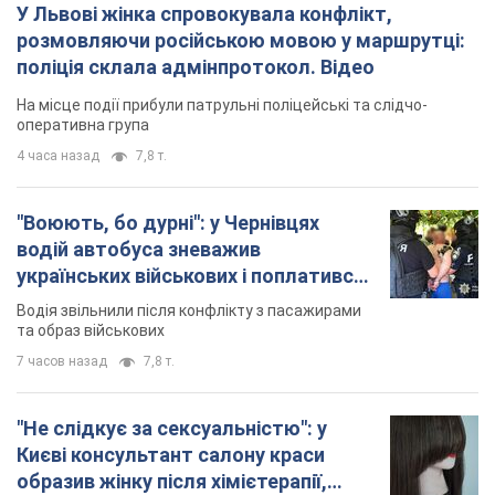
У Львові жінка спровокувала конфлікт,
розмовляючи російською мовою у маршрутці:
поліція склала адмінпротокол. Відео
На місце події прибули патрульні поліцейські та слідчо-
оперативна група
4 часа назад
7,8 т.
"Воюють, бо дурні": у Чернівцях
водій автобуса зневажив
українських військових і поплатився.
Відео
Водія звільнили після конфлікту з пасажирами
та образ військових
7 часов назад
7,8 т.
"Не слідкує за сексуальністю": у
Києві консультант салону краси
образив жінку після хімієтерапії,