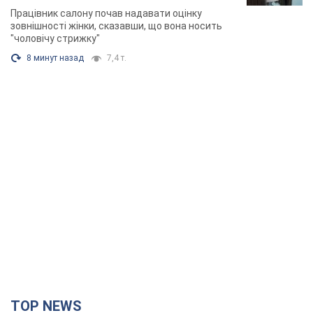
розгорівся скандал. Фото
Працівник салону почав надавати оцінку
зовнішності жінки, сказавши, що вона носить
"чоловічу стрижку"
8 минут назад
7,4 т.
TOP NEWS