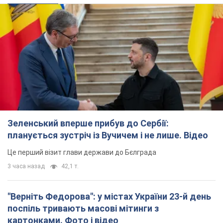
Зеленський вперше прибув до Сербії:
планується зустріч із Вучичем і не лише. Відео
Це перший візит глави держави до Бєлграда
3 часа назад
42,1 т.
"Верніть Федорова": у містах України 23-й день
поспіль тривають масові мітинги з
картонками. Фото і відео