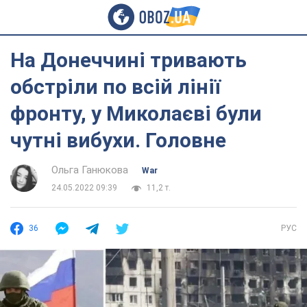
На Донеччині тривають
обстріли по всій лінії
фронту, у Миколаєві були
чутні вибухи. Головне
Ольга Ганюкова
War
24.05.2022 09:39
11,2 т.
36
РУС