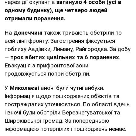
через дії окупантів
загинуло 4 особи (усі в
одному будинку), ще четверо людей
отримали поранення.
На
Донеччині
також тривають обстріли по
всій лінії фронту. Загострення фіксується
поблизу Авдіївки, Лиману, Райгородка. За добу
—
троє вбитих цивільних та 6 поранених
.
Евакуація з прифронтової зони
продовжується попри обстріли.
У
Миколаєві
вночі були чутні вибухи.
Інформація щодо пошкоджених об’єктів та
постраждалих уточнюється. По області вдень
і вночі були обстріли Березнегуватської та
Широківської громад. За попередньою
інформацією потерпілих і пошкоджень немає.