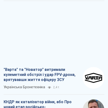
"Варта" та "Новатор" витримали
кулеметний обстріл і удар FPV-дрона,
врятувавши життя офіцеру ЗСУ
Українська Бронетехніка
2,4 т.
КНДР як каталізатор війни, або Про
новий етап російсько-