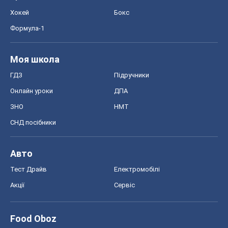
Хокей
Бокс
Формула-1
Моя школа
ГДЗ
Підручники
Онлайн уроки
ДПА
ЗНО
НМТ
СНД посібники
Авто
Тест Драйв
Електромобілі
Акції
Сервіс
Food Oboz