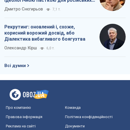
ідеологічною пасткою для російських
окупантів
Дмитро Снєгирьов
7,1 т.
Рекрутинг: оновлений і, схоже,
корисний ворожий досвід, або
Діалектика вибагливого боягузтва
Олександр Кірш
6,0 т.
Всі думки
Про компанію
Команда
Правова інформація
Політика конфіденційності
Реклама на сайті
Документи