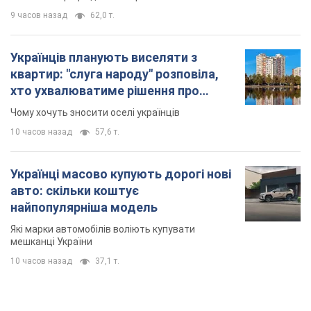
9 часов назад
62,0 т.
Українців планують виселяти з
квартир: "слуга народу" розповіла,
хто ухвалюватиме рішення про
знесення будинків
Чому хочуть зносити оселі українців
10 часов назад
57,6 т.
Українці масово купують дорогі нові
авто: скільки коштує
найпопулярніша модель
Які марки автомобілів воліють купувати
мешканці України
10 часов назад
37,1 т.