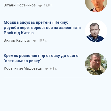
Віталій Портников
19,8 т.
Москва висуває претензії Пекіну:
дружба перетворюється на залежність
Росії від Китаю
Віктор Каспрук
15,7 т.
Кремль розпочав підготовку до свого
"останнього ривку"
Костянтин Машовець
6,3 т.