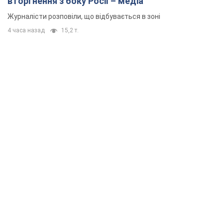
вторгнення з боку Росії – медіа
Журналісти розповіли, що відбувається в зоні
4 часа назад
15,2 т.