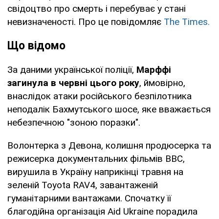
свідоцтво про смерть і перебуває у стані
невизначеності. Про це повідомляє
The Times.
Що відомо
За даними української поліції,
Марффі
загинула в червні цього року
, ймовірно,
внаслідок атаки російського безпілотника
неподалік Бахмутського шосе, яке вважається
небезпечною "зоною поразки".
Волонтерка з Девона, колишня продюсерка та
режисерка документальних фільмів BBC,
вирушила в Україну наприкінці травня на
зеленій Toyota RAV4, завантаженій
гуманітарними вантажами. Спочатку її
благодійна організація Aid Ukraine порадила