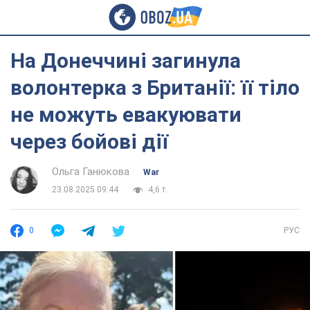
На Донеччині загинула
волонтерка з Британії: її тіло
не можуть евакуювати
через бойові дії
Ольга Ганюкова
War
23.08.2025 09:44
4,6 т.
0
РУС