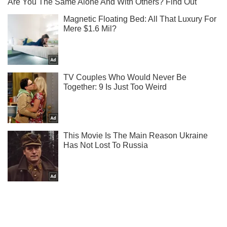
Ти ще не підписаний на наш Telegram? Швиденько тисни!
Підписатись
Підписатись