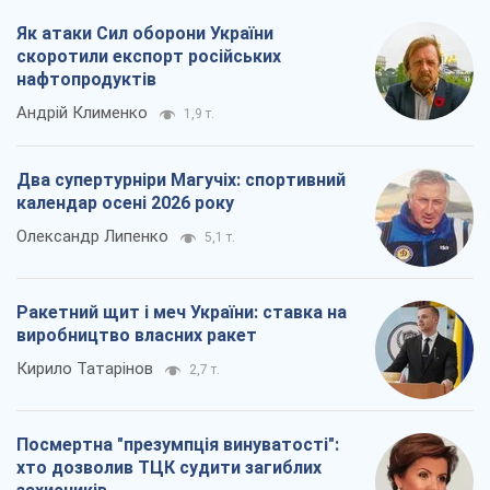
Ракетний щит і меч України: ставка на
виробництво власних ракет
Кирило Татарінов
2,7 т.
Посмертна "презумпція винуватості":
хто дозволив ТЦК судити загиблих
захисників
Марина Ставнійчук
6,1 т.
Всі думки
Про компанію
Команда
Правова інформація
Політика конфіденційності