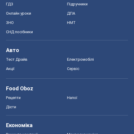
Food Oboz
Рецепти
Напої
Дієти
Економіка
Ринки та компанії
Макроекономіка
MedOboz
Новини медицини
MAMACLUB
Шоу
Афіша
Плітки
Краса
Мода
Жіночий журнал