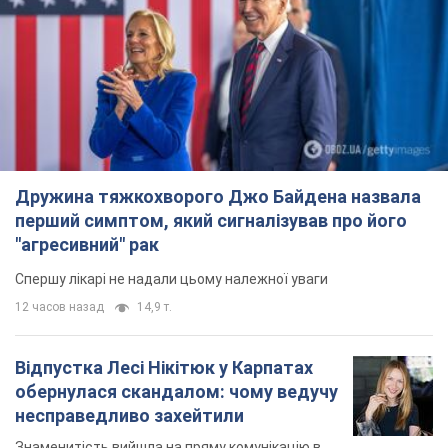
Спершу лікарі не надали цьому належної уваги
12 часов назад
14,9 т.
Відпустка Лесі Нікітюк у Карпатах
обернулася скандалом: чому ведучу
несправедливо захейтили
Знаменитість вийшла на пряму комунікацію в
мережі та розставила всі крапки над "і"
7 часов назад
11,8 т.
Не лише через зарплату: чому
українці не поспішають
погоджуватися на вакансії
Чого найбільше бракує на ринку праці
9 часов назад
3,1 т.