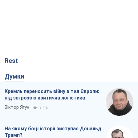
Кремль переносить війну в тил Європи:
під загрозою критична логістика
Віктор Ягун
9,4 т.
На якому боці історії виступає Дональд
Трамп?
Віктор Каспрук
7,8 т.
В Києві вирубали понад 300 великих
дерев заради теплотраси і всупереч
Генплану
Владислав Самойленко
1,3 т.