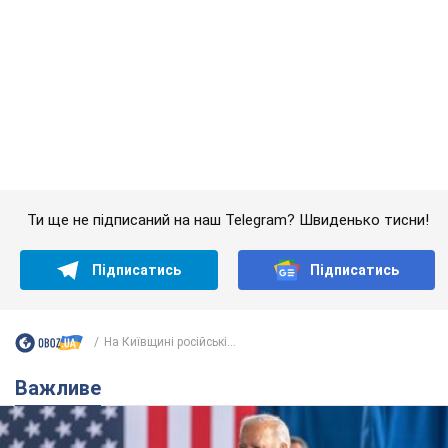
На Київщині російські...
Важливе
Дружина тяжкохворого Джо Байдена назвала
перший симптом, який сигналізував про його
"агресивний" рак