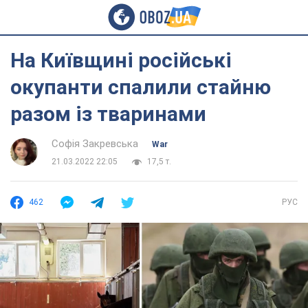
На Київщині російські
окупанти спалили стайню
разом із тваринами
Софія Закревська
War
21.03.2022 22:05
17,5 т.
462
РУС