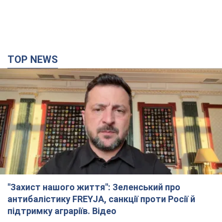
"Захист нашого життя": Зеленський про
антибалістику FREYJA, санкції проти Росії й
підтримку аграріїв. Відео
Європейські партнери долучаються до спільного проєкту
4 часа назад
50,2 т.
"Балістика вбиває людей": Сікорський закликав
обговорити перехоплення ворожих ракет над
Україною
Глава МЗС Польщі закликав до збиття російських ракет над
Україною
5 часов назад
7,9 т.