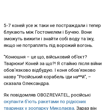
5-7 коней усе ж таки не постраждали і тепер
блукають між Гостомелем і Бучею. Вони
зможуть вижити і знайти собі воду та їжу,
якщо не потраплять під ворожий вогонь.
"Конюшня – це що, військовий об'єкт?
Тварюки! Коней за що?! Я стайню після війни
обов'язково відбудую. І коня обов'язково
назву "Російський корабель іди на**й", –
сказала Олександра.
Як повідомляв OBOZREVATEL, російські
окупанти б'ють ракетами по рідкісних
тваринах у зоопарку Миколаєва
. Зараз він