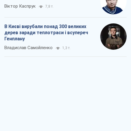
Як атаки Сил оборони України
скоротили експорт російських
нафтопродуктів
Андрій Клименко
1,9 т.
Два супертурніри Магучіх: спортивний
календар осені 2026 року
Олександр Липенко
5,1 т.