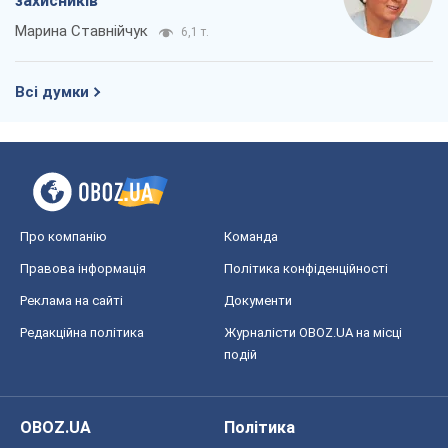
Реклама на сайті
Документи
Редакційна політика
Журналісти OBOZ.UA на місці
подій
OBOZ.UA
Політика
Світ
Розслідування
Блоги
Суспільство
Регіони України
Київ
Харків
Запоріжжя
Дніпро
Черкаси
Спорт