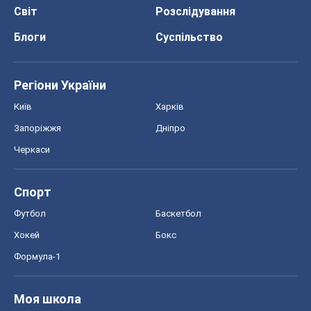
Футбол
Баскетбол
Хокей
Бокс
Формула-1
Моя школа
ГДЗ
Підручники
Онлайн уроки
ДПА
ЗНО
НМТ
СНД посібники
Авто
Тест Драйв
Електромобілі
Акції
Сервіс