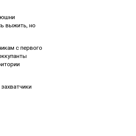
нюшни
сь выжить, но
никам с первого
оккупанты
ритории
 захватчики