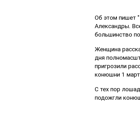
Об этом пишет "
Александры. Вс
большинство по
Женщина рассказ
дня полномасшт
пригрозили рас
конюшни 1 март
С тех пор лошад
подожгли коню