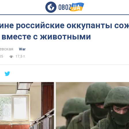
ине российские оккупанты со
вместе с животными
евская
War
05
17,5 т.