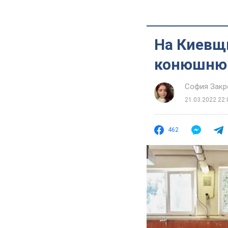
На Киевщ
конюшню 
София Закр
21.03.2022 22:
462