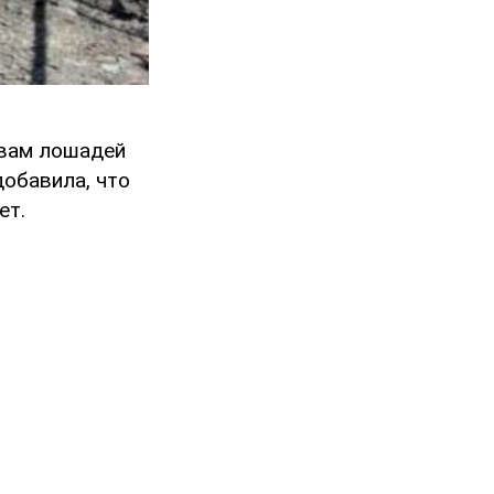
евам лошадей
добавила, что
ет.