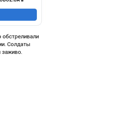
о обстреливали
ми. Солдаты
 заживо.