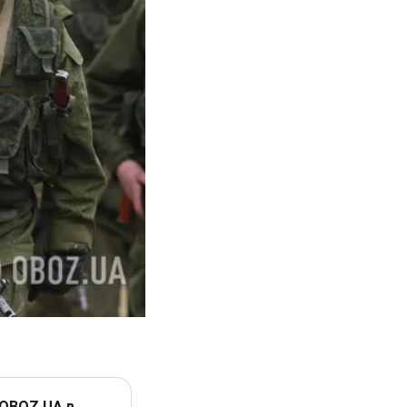
 OBOZ.UA в