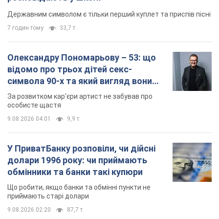
Державним символом є тільки перший куплет та приспів пісні
7 годин тому
33,7 т.
Олександру Пономарьову – 53: що
відомо про трьох дітей секс-
символа 90-х та який вигляд вони
мають
За розвитком кар'єри артист не забував про
особисте щастя
9.08.2026 04:01
9,9 т.
У ПриватБанку розповіли, чи дійсні
долари 1996 року: чи приймають
обмінники та банки такі купюри
Що робити, якщо банки та обмінні пункти не
приймають старі долари
9.08.2026 02:20
87,7 т.