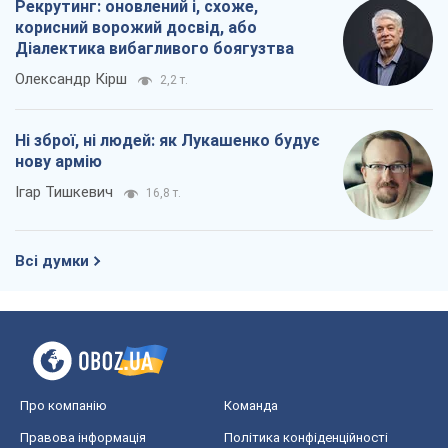
Рекрутинг: оновлений і, схоже,
корисний ворожий досвід, або
Діалектика вибагливого боягузтва
Олександр Кірш
2,2 т.
Ні зброї, ні людей: як Лукашенко будує
нову армію
Ігар Тишкевич
16,8 т.
Всі думки
Про компанію
Команда
Правова інформація
Політика конфіденційності