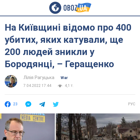
На Київщині відомо про 400
убитих, яких катували, ще
200 людей зникли у
Бородянці, – Геращенко
Лілія Рагуцька
War
7.04.2022 17:44
4,1 т.
23
РУС