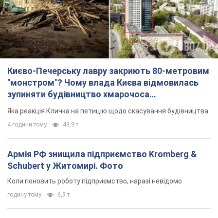
Києво-Печерську лавру закриють 80-метровим
"монстром"? Чому влада Києва відмовилась
зупиняти будівництво хмарочоса
"московського вірянина"
Яка реакція Кличка на петицію щодо скасування будівництва
4 години тому
49,9 т.
Армія РФ знищила підприємство Kromberg &
Schubert у Житомирі. Фото
Коли поновить роботу підприємство, наразі невідомо
годину тому
6,9 т.