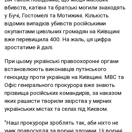
вбивств, катівні та братські могили знаходять
у Бучі, Гостомелі та Мотижині. Кількість
відомих випадків убивств російськими
окупантами цивільних громадян на Київщині
вже перевищила 400. На жаль, ця цифра
зростатиме й далі.
При цьому українські правоохоронні органи
встановлюють виконавців путінського
геноциду проти українців на Київщині. МВС та
Офіс генерального прокурора вже знають
прізвища російських командирів, за наказом
яких рашисти творили звірства у мирних
українських містах та селах під Києвом.
"Наші прокурори зроблять так, аби ніхто не
уник правосуддя за воєнні злочини. Ці воєнні