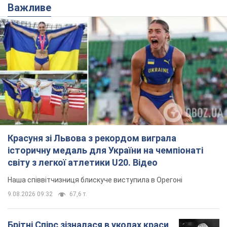
Красуня зі Львова з рекордом виграла
історичну медаль для України на чемпіонаті
світу з легкої атлетики U20. Відео
Наша співвітчизниця блискуче виступила в Орегоні
9.08.2026 09:32
67,6 т.
Брітні Спірс зізналася в уколах краси
і показала наслідки невдалої
косметології: ходила так майже
місяць
Помітний наслідок процедури зберігався
близько чотирьох тижнів
9.08.2026 13:19
3,5 т.
У 16–17 років могла цілий день не