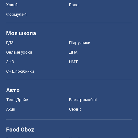
ЗНО
НМТ
СНД посібники
Авто
Тест Драйв
Електромобілі
Акції
Сервіс
Food Oboz
Рецепти
Напої
Дієти
Економіка
Ринки та компанії
Макроекономіка
MedOboz