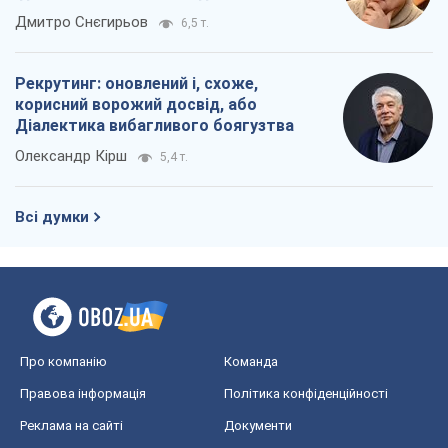
Всі думки
Про компанію
Команда
Правова інформація
Політика конфіденційності
Реклама на сайті
Документи
Редакційна політика
Журналісти OBOZ.UA на місці
подій
OBOZ.UA
Політика
Світ
Розслідування
Блоги
Суспільство