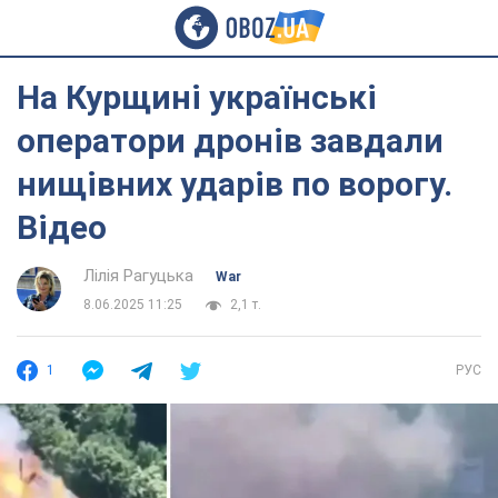
На Курщині українські
оператори дронів завдали
нищівних ударів по ворогу.
Відео
Лілія Рагуцька
War
8.06.2025 11:25
2,1 т.
1
РУС