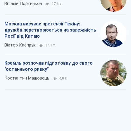
Кремль розпочав підготовку до свого
"останнього ривку"
Костянтин Машовець
4,0 т.
Дух Анкоріджа остаточно випарувався
Віктор Андрусів
5,8 т.