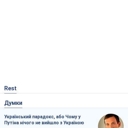
Rest
Думки
Український парадокс, або Чому у
Путіна нічого не вийшло з Україною
Віталій Портников
17,6 т.
Москва висуває претензії Пекіну:
дружба перетворюється на залежність
Росії від Китаю
Віктор Каспрук
14,1 т.