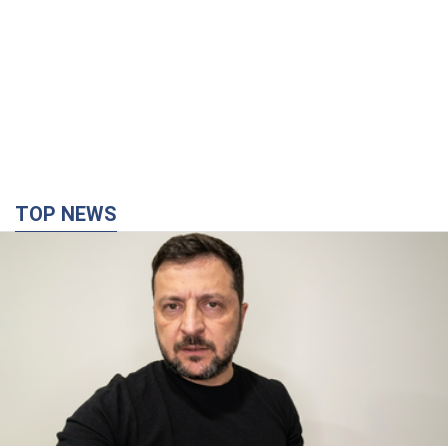
TOP NEWS
"Війна буде все більш відчутною в Росії":
Зеленський про наслідки нових ударів по
Україні, важливі звіти й атаки по об'єктах
ворога. Відео
Понад 300 тисяч сімей в Одесі та області залишалися без
електрики
10 годин тому
137,0 т.