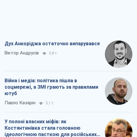
Війна і медіа: політика пішла в
соцмережі, а ЗМІ грають за правилами
ютуб
Павло Казарін
3,1 т.
У полоні власних міфів: як
Костянтинівка стала головною
ідеологічною пасткою для російських
окупантів
Дмитро Снєгирьов
6,5 т.
Рекрутинг: оновлений і, схоже,
корисний ворожий досвід, або
Діалектика вибагливого боягузтва
Олександр Кірш
5,4 т.