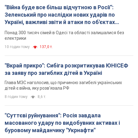
"Вкрай прикро": Сибіга розкритикував ЮНІСЕФ
за заяву про загиблих дітей в Україні
Глава МЗС наголосив, що причиною загибелі українських
дітей є війна, яку розв'язала РФ
8 годин тому
8,6 т.
"Суттєві руйнування": Росія завдала
масованого удару по видобувних активах і
буровому майданчику "Укрнафти"
Проти видобувної інфраструктури ворог застосував десятки
БПЛА
9 годин тому
7,2 т.