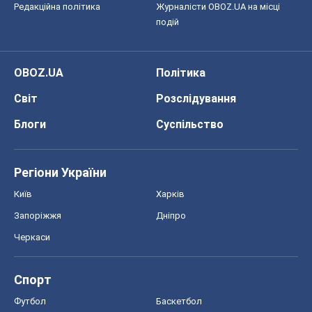
Регіони України
Київ
Харків
Запоріжжя
Дніпро
Черкаси
Спорт
Футбол
Баскетбол
Хокей
Бокс
Формула-1
Моя школа
ГДЗ
Підручники
Онлайн уроки
ДПА