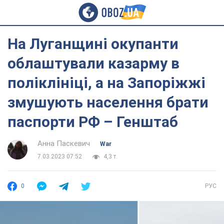
На Луганщині окупанти
облаштували казарму в
поліклініці, а на Запоріжжі
змушують населення брати
паспорти РФ – Генштаб
Анна Паскевич
War
7.03.2023 07:52
4,3 т.
0
РУС