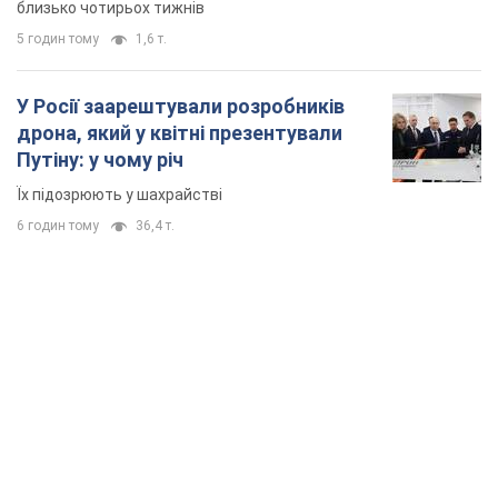
близько чотирьох тижнів
5 годин тому
1,6 т.
У Росії заарештували розробників
дрона, який у квітні презентували
Путіну: у чому річ
Їх підозрюють у шахрайстві
6 годин тому
36,4 т.