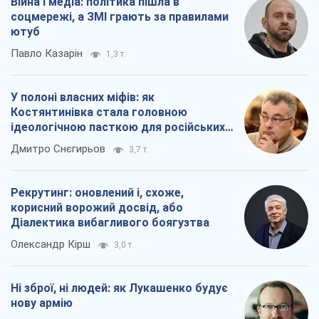
Війна і медіа: політика пішла в
соцмережі, а ЗМІ грають за правилами
ютуб
Павло Казарін
1,3 т.
У полоні власних міфів: як
Костянтинівка стала головною
ідеологічною пасткою для російських
окупантів
Дмитро Снєгирьов
3,7 т.
Рекрутинг: оновлений і, схоже,
корисний ворожий досвід, або
Діалектика вибагливого боягузтва
Олександр Кірш
3,0 т.
Ні зброї, ні людей: як Лукашенко будує
нову армію