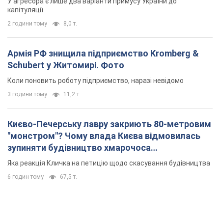
У агресора є лише два варіанти примусу України до
капітуляції
2 години тому
8,0 т.
Армія РФ знищила підприємство Kromberg &
Schubert у Житомирі. Фото
Коли поновить роботу підприємство, наразі невідомо
3 години тому
11,2 т.
Києво-Печерську лавру закриють 80-метровим
"монстром"? Чому влада Києва відмовилась
зупиняти будівництво хмарочоса
"московського вірянина"
Яка реакція Кличка на петицію щодо скасування будівництва
6 годин тому
67,5 т.