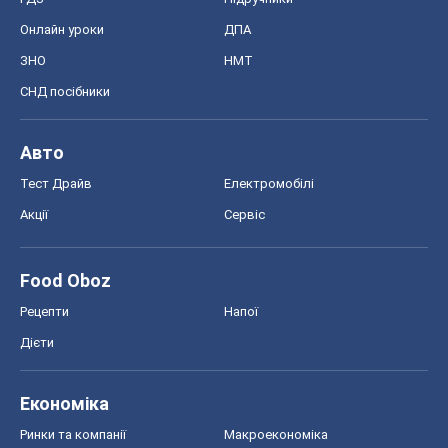
Онлайн уроки
ДПА
ЗНО
НМТ
СНД посібники
Авто
Тест Драйв
Електромобілі
Акції
Сервіс
Food Oboz
Рецепти
Напої
Дієти
Економіка
Ринки та компанії
Макроекономіка