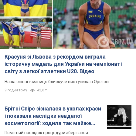
Красуня зі Львова з рекордом виграла
історичну медаль для України на чемпіонаті
світу з легкої атлетики U20. Відео
Наша співвітчизниця блискуче виступила в Орегоні
9 годин тому
42,6 т.
Брітні Спірс зізналася в уколах краси
і показала наслідки невдалої
косметології: ходила так майже
місяць
Помітний наслідок процедури зберігався