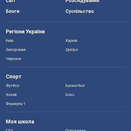
Світ
Розслідування
Блоги
Суспільство
Регіони України
Київ
Харків
Запоріжжя
Дніпро
Черкаси
Спорт
Футбол
Баскетбол
Хокей
Бокс
Формула-1
Моя школа
ГДЗ
Підручники