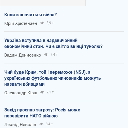
Коли закінчиться війна?
Юрій Хрістензен
8,9 т.
Україна вступила в надзвичайний
економічний стан. Чи є світло вкінці тунелю?
Вадим Денисенко
7,4 т.
Чий буде Крим, той і переможе (NSJ), а
українських футбольних чиновників можуть
назвати вбивцями
Олександр Кірш
7,1 т.
Захід проспав загрозу: Росія може
перевірити НАТО війною
Леонід Невзлін
8,4 т.