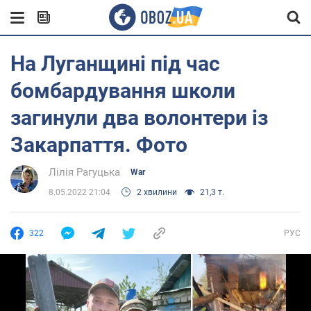
На Луганщині під час
бомбардування школи
загинули два волонтери із
Закарпаття. Фото
Лілія Рагуцька
War
8.05.2022 21:04
2 хвилини
21,3 т.
322
РУС