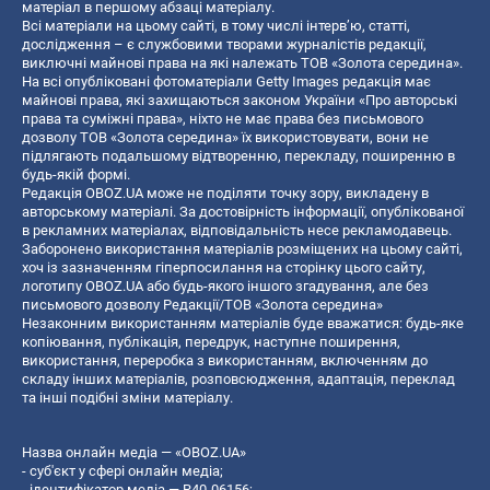
матеріал в першому абзаці матеріалу.
Всі матеріали на цьому сайті, в тому числі інтерв’ю, статті,
дослідження – є службовими творами журналістів редакції,
виключні майнові права на які належать ТОВ «Золота середина».
На всі опубліковані фотоматеріали Getty Images редакція має
майнові права, які захищаються законом України «Про авторські
права та суміжні права», ніхто не має права без письмового
дозволу ТОВ «Золота середина» їх використовувати, вони не
підлягають подальшому відтворенню, перекладу, поширенню в
будь-якій формі.
Редакція OBOZ.UA може не поділяти точку зору, викладену в
авторському матеріалі. За достовірність інформації, опублікованої
в рекламних матеріалах, відповідальність несе рекламодавець.
Заборонено використання матеріалів розміщених на цьому сайті,
хоч із зазначенням гіперпосилання на сторінку цього сайту,
логотипу OBOZ.UA або будь-якого іншого згадування, але без
письмового дозволу Редакції/ТОВ «Золота середина»
Незаконним використанням матеріалів буде вважатися: будь-яке
копiювання, публiкацiя, передрук, наступне поширення,
використання, переробка з використанням, включенням до
складу інших матеріалів, розповсюдження, адаптація, переклад
та інші подібні зміни матеріалу.
Назва онлайн медіа — «OBOZ.UA»
- суб'єкт у сфері онлайн медіа;
- ідентифікатор медіа — R40-06156;