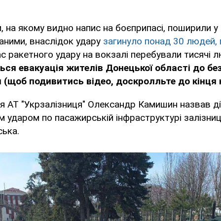
и, на якому видно напис на боєприпасі, поширили у
аними, внаслідок удару
загинуло понад 30 людей, 
с ракетного удару на вокзалі перебували тисячі л
ься евакуація жителів Донецької області до бе
и
(щоб подивитись відео, доскролльте до кінця 
я АТ "Укрзалізниця" Олександр Камишин назвав дії
 ударом по пасажирській інфраструктурі залізниц
ська.