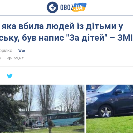
, яка вбила людей із дітьми у
ьку, був напис "За дітей" – ЗМІ
орілко
War
9
59,6 т.