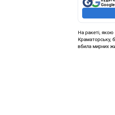
Google
На ракеті, якою
Краматорську, б
вбила мирних жит