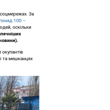
 соцмережах. За
понад 100 –
юдей, оскільки
зпечніших
новини).
 окупантів
і та мешканцях