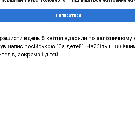
Підписатися
 рашисти вдень 8 квітня вдарили по залізничному 
ув напис російською "За детей". Найбільш цинічним
елів, зокрема і дітей.