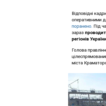
Відповідні кадр
оперативними д
поранено.
Під ча
зараз
проводит
регіонів Україн
Голова правлінн
цілеспрямованим
міста Краматор