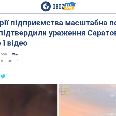
рії підприємства масштабна п
 підтвердили ураження Сарато
 і відео
кова
War
10
1,8 т.