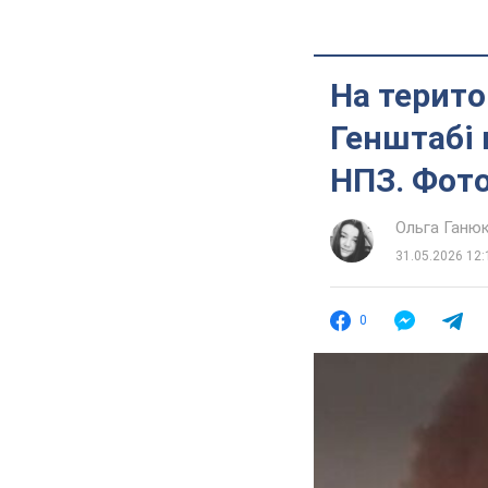
На терито
Генштабі
НПЗ. Фото
Ольга Ганю
31.05.2026 12:
0