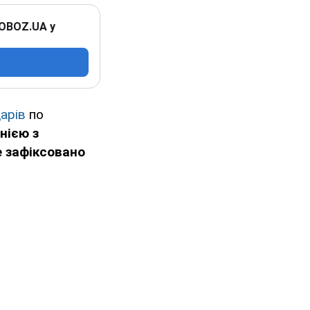
 OBOZ.UA у
арів
по
нією з
е зафіксовано