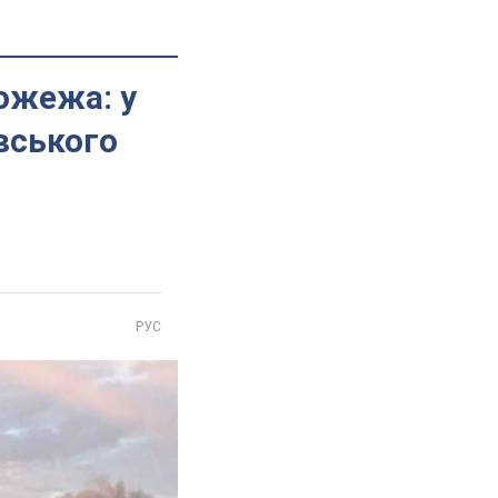
ожежа: у
вського
РУС