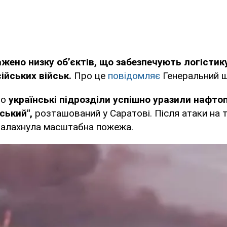
ажено низку об’єктів, що забезпечують логістику
ійських військ.
Про це
повідомляє
Генеральний ш
що
українські підрозділи успішно уразили нафто
ський",
розташований у Саратові. Після атаки на т
палахнула масштабна пожежа.