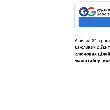
Будьте
Google
У ніч на 31 тра
важливих об’єкт
ключових цілей
масштабну пож