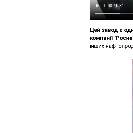
Цей завод є од
компанії "Росн
інших нафтопрод