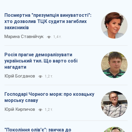
Посмертна "презумпція винуватості":
хто дозволив ТЦК судити загиблих
захисників
Марина Ставнійчук
1,4 т.
Росія прагне деморалізувати
український тил. Що варто собі
нагадати
Юрій Богданов
1,2 т.
Господарі Чорного моря: про козацьку
морську славу
Юрій Кирпичов
1,2 т.
"Покоління олів'є": звичка до