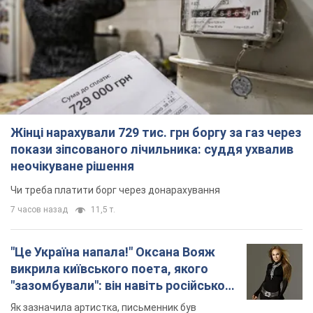
Жінці нарахували 729 тис. грн боргу за газ через
покази зіпсованого лічильника: суддя ухвалив
неочікуване рішення
Чи треба платити борг через донарахування
7 часов назад
11,5 т.
"Це Україна напала!" Оксана Вояж
викрила київського поета, якого
"зазомбували": він навіть російської
не знав, а тепер хоче геноциду
Як зазначила артистка, письменник був