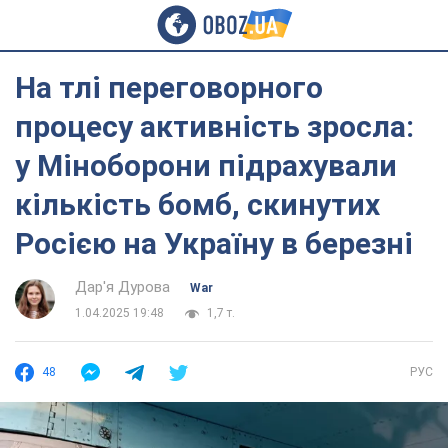
На тлі переговорного
процесу активність зросла:
у Міноборони підрахували
кількість бомб, скинутих
Росією на Україну в березні
Дар'я Дурова
War
1.04.2025 19:48
1,7 т.
48
РУС