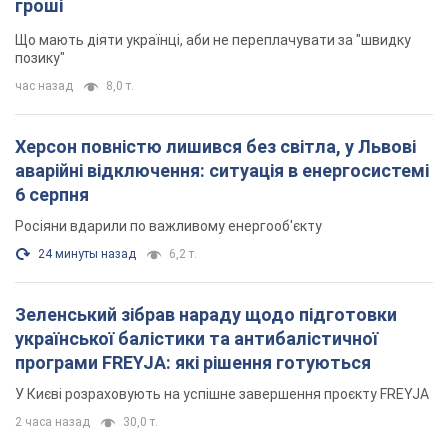
гроші
Що мають діяти українці, аби не переплачувати за "швидку
позику"
час назад
8,0 т.
Херсон повністю лишився без світла, у Львові
аварійні відключення: ситуація в енергосистемі
6 серпня
Росіяни вдарили по важливому енергооб'єкту
24 минуты назад
6,2 т.
Зеленський зібрав нараду щодо підготовки
української балістики та антибалістичної
програми FREYJA: які рішення готуються
У Києві розраховують на успішне завершення проєкту FREYJA
2 часа назад
30,0 т.