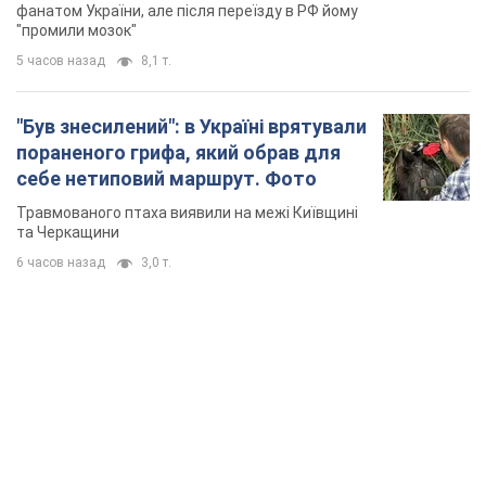
українців
фанатом України, але після переїзду в РФ йому
"промили мозок"
5 часов назад
8,1 т.
"Був знесилений": в Україні врятували
пораненого грифа, який обрав для
себе нетиповий маршрут. Фото
Травмованого птаха виявили на межі Київщині
та Черкащини
6 часов назад
3,0 т.