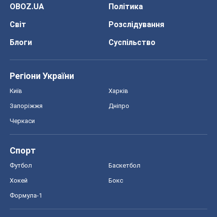
OBOZ.UA
Політика
Світ
Розслідування
Блоги
Суспільство
Регіони України
Київ
Харків
Запоріжжя
Дніпро
Черкаси
Спорт
Футбол
Баскетбол
Хокей
Бокс
Формула-1