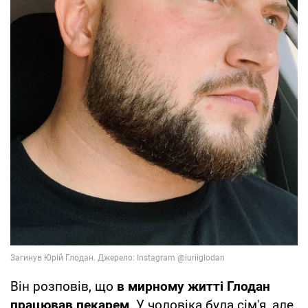
Він розповів, що
в мирному житті Глодан
працював пекарем
. У чоловіка була сім'я, але