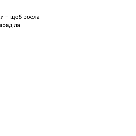
ки – щоб росла
зраділа