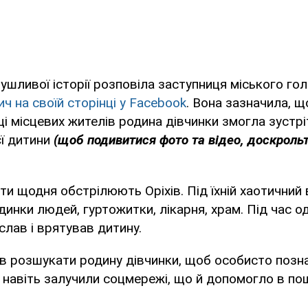
ушливої історії розповіла заступниця міського го
ч на своїй сторінці у Facebook
. Вона зазначила, 
ці місцевих жителів родина дівчинки змогла зустрі
єї дитини
(щоб подивитися фото та відео, доскрольт
ти щодня обстрілюють Оріхів. Під їхній хаотичний
инки людей, гуртожитки, лікарня, храм. Під час о
слав і врятував дитину.
в розшукати родину дівчинки, щоб особисто позн
 навіть залучили соцмережі, що й допомогло в по