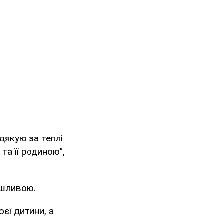
 дякую за теплі
та її родиною",
ушливою.
єї дитини, а