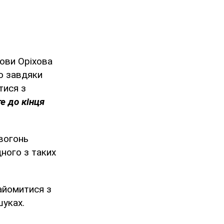
лови Оріхова
що завдяки
тися з
е до кінця
 вогонь
дного з таких
айомитися з
шуках.