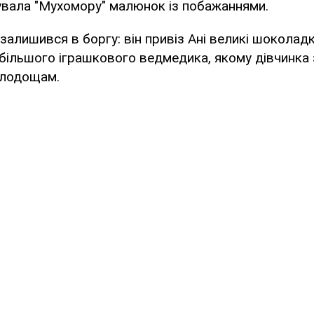
увала "Мухомору" малюнок із побажаннями.
залишився в боргу: він привіз Ані великі шоколад
більшого іграшкового ведмедика, якому дівчинка 
олодощам.