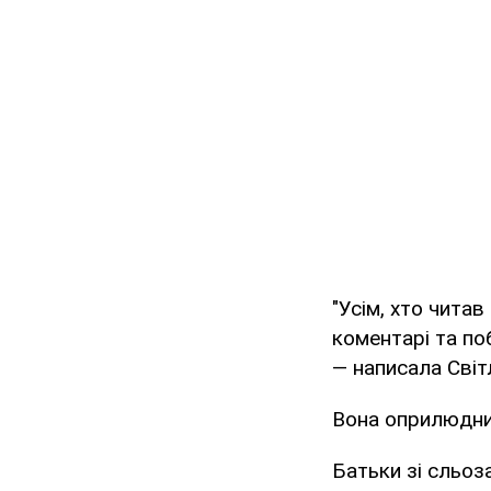
"Усім, хто чита
коментарі та по
— написала Сві
Вона оприлюднил
Батьки зі сльоз