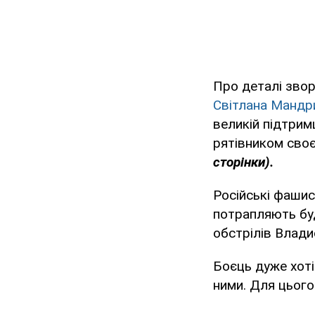
Про деталі звор
Світлана Мандри
великій підтрим
рятівником сво
сторінки).
Російські фашис
потрапляють буд
обстрілів Влади
Боєць дуже хоті
ними. Для цього