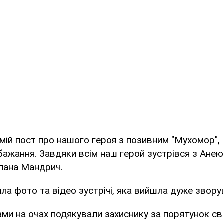
в мій пост про нашого героя з позивним "Мухомор",
бажання. Завдяки всім наш герой зустрівся з Анею 
тлана Мандрич.
а фото та відео зустрічі, яка вийшла дуже звор
ами на очах подякували захиснику за порятунок сво