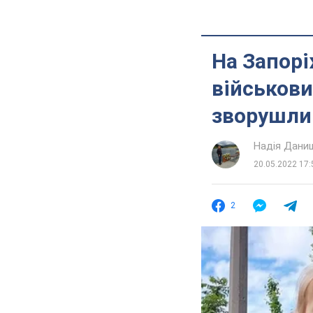
На Запорі
військови
зворушлив
Надія Дани
20.05.2022 17:
2