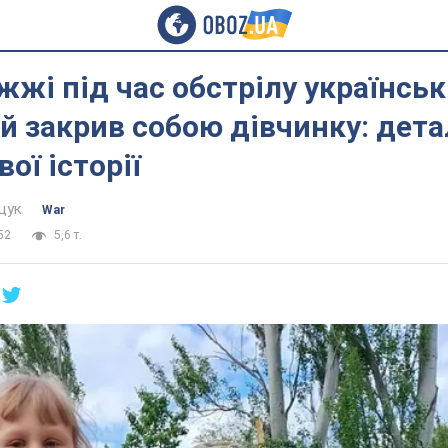
жжі під час обстрілу українсь
й закрив собою дівчинку: дета
ої історії
щук
War
52
5,6 т.