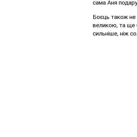
сама Аня подар
Боєць також не 
великою, та ще 
сильніше, ніж с