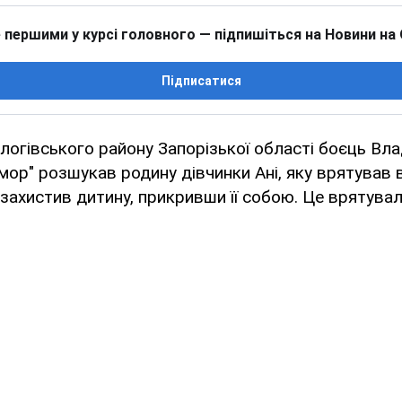
 першими у курсі головного — підпишіться на Новини на
Підписатися
Пологівського району Запорізької області боєць Вла
ор" розшукав родину дівчинки Ані, яку врятував 
 захистив дитину, прикривши її собою. Це врятува