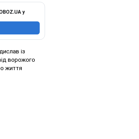
 OBOZ.UA у
дислав із
від ворожого
ло життя