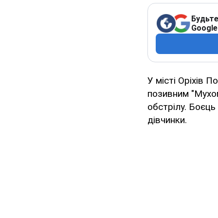
Будьте
Google
У місті Оріхів 
позивним "Мухом
обстрілу. Боєць
дівчинки.