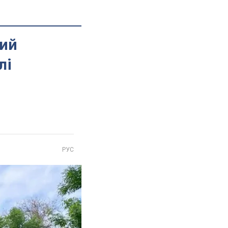
кий
лі
РУС