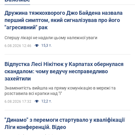
Дружина тяжкохворого Джо Байдена назвала
перший симптом, який сигналізував про його
"агресивний" рак
Спершу лікарі не надали цьому належної уваги
15,3 т.
6.08.2026 12:46
Відпустка Лесі Нікітюк у Карпатах обернулася
скандалом: чому ведучу несправедливо
захейтили
Знаменитість вийшла на пряму комунікацію в мережі та
розставила всі крапки над "і"
12,2 т.
6.08.2026 17:32
"Динамо" з перемоги стартувало у кваліфікації
Ліги конференцій. Відео