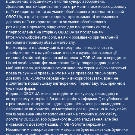
піддоменах, в будь-якому вигляді суворо заборонено.
Дозволяється використання при отриманні письмового дозволу
на їх використання та за умови обов'язкового посилання на сайт
OBOZ.UA, а для інтернет-видань - при отриманні письмового
дозволу на їх використання та за умови обов'язкового
розміщення прямого, відкритого для пошукових систем,
гіперпосилання на сторінку OBOZ.UA за посиланням
https://www.obozrevatel.com
, на якій розміщено оригінальний
матеріал в першому абзаці матеріалу.
Всі матеріали на цьому сайті, в тому числі інтерв’ю, статті,
дослідження – є службовими творами журналістів редакції,
виключні майнові права на які належать ТОВ «Золота середина».
На всі опубліковані фотоматеріали Getty Images редакція має
майнові права, які захищаються законом України «Про авторські
права та суміжні права», ніхто не має права без письмового
дозволу ТОВ «Золота середина» їх використовувати, вони не
підлягають подальшому відтворенню, перекладу, поширенню в
будь-якій формі.
Редакція OBOZ.UA може не поділяти точку зору, викладену в
авторському матеріалі. За достовірність інформації, опублікованої
в рекламних матеріалах, відповідальність несе рекламодавець.
Заборонено використання матеріалів розміщених на цьому сайті,
хоч із зазначенням гіперпосилання на сторінку цього сайту,
логотипу OBOZ.UA або будь-якого іншого згадування, але без
письмового дозволу Редакції/ТОВ «Золота середина»
Незаконним використанням матеріалів буде вважатися: будь-яке
копiювання, публiкацiя, передрук, наступне поширення,