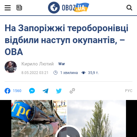
На Запоріжжі тероборонівці
відбили наступ окупантів, –
ОВА
Кирило Лютий
War
8.05.2022 03:21
1 хвилина
35,9 т.
1560
РУС