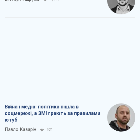
Війна і медіа: політика пішла в
соцмережі, а ЗМІ грають за правилами
ютуб
Павло Казарін
921
У полоні власних міфів: як
Костянтинівка стала головною
ідеологічною пасткою для російських
окупантів
Дмитро Снєгирьов
2,9 т.
Рекрутинг: оновлений і, схоже,
корисний ворожий досвід, або
Діалектика вибагливого боягузтва
Олександр Кірш
2,4 т.