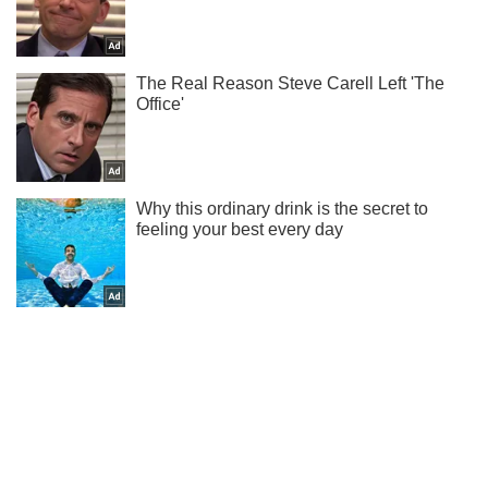
Ми в Telegram! Підписуйся! Читай тільки найкраще!
Підписатись
Підписатись
Нагороджений "Золотим хрестом":...