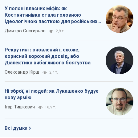
Ні зброї, ні людей: як Лукашенко будує
нову армію
Ігар Тишкевич
16,9 т.
Всі думки
Про компанію
Команда
Правова інформація
Політика конфіденційності
Реклама на сайті
Документи
Редакційна політика
Журналісти OBOZ.UA на місці
подій