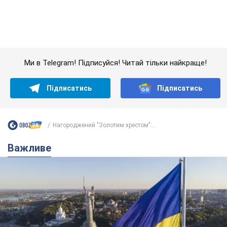
Важливе
Якою була оригінальна версія гімну України та
чому її боялася Російська імперія: про це не
розповідають у школі
Державним символом є тільки перший куплет та приспів пісні
8 годин тому
36,8 т.