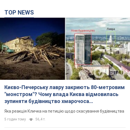
Києво-Печерську лавру закриють 80-метровим
"монстром"? Чому влада Києва відмовилась
зупиняти будівництво хмарочоса
"московського вірянина"
Яка реакція Кличка на петицію щодо скасування будівництва
5 годин тому
56,4 т.
Армія РФ знищила підприємство Kromberg &
Schubert у Житомирі. Фото
Коли поновить роботу підприємство, наразі невідомо
2 години тому
8,1 т.
МЗС Болгарії викликало українського посла
через інцидент із дроном: що сталося
Бесіда відбудеться 10 серпня
5 годин тому
7,7 т.