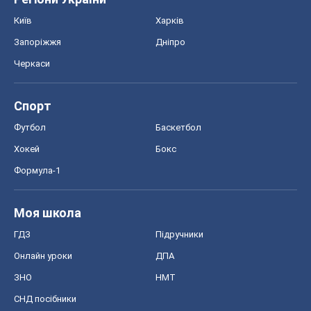
Моя школа
ГДЗ
Підручники
Онлайн уроки
ДПА
ЗНО
НМТ
СНД посібники
Авто
Тест Драйв
Електромобілі
Акції
Сервіс
Food Oboz
Рецепти
Напої
Дієти