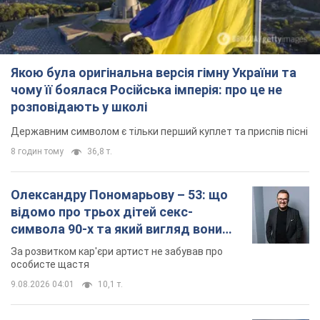
Олександру Пономарьову – 53: що
відомо про трьох дітей секс-
символа 90-х та який вигляд вони
мають
За розвитком кар'єри артист не забував про
особисте щастя
9.08.2026 04:01
10,1 т.
У ПриватБанку розповіли, чи дійсні
долари 1996 року: чи приймають
обмінники та банки такі купюри
Що робити, якщо банки та обмінні пункти не
приймають старі долари
9.08.2026 02:20
89,1 т.