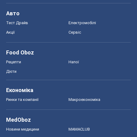
Економіка
Ринки та компанії
Макроекономіка
MedOboz
Новини медицини
MAMACLUB
Шоу
Афіша
Плітки
Краса
Мода
Жіночий журнал