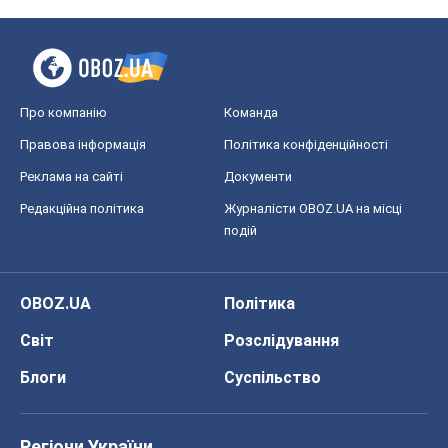
OBOZ.UA
Політика
Світ
Розслідування
Блоги
Суспільство
Регіони України
Київ
Харків
Запоріжжя
Дніпро
Черкаси
Спорт
Футбол
Баскетбол
Хокей
Бокс
Формула-1