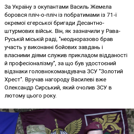
За Україну з окупантами Василь Жемела
боровся пліч-о-пліч із побратимами із 71-ї
окремої єгерської бригади Десантно-
штурмових військ. Він, як зазначили у Рава-
Руській міській раді, "неодноразово брав
участь у виконанні бойових завдань і
власними діями служив прикладом відданості
й професіоналізму", за що був удостоєний
відзнаки головнокомандувача ЗСУ "Золотий
Хрест". Вручав нагороду Василеві вже
Олександр Сирський, який очолив ЗСУ в
лютому цього року.