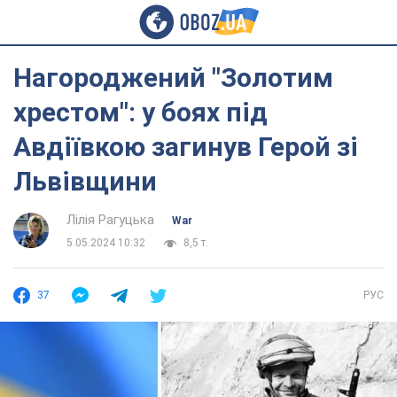
Нагороджений "Золотим
хрестом": у боях під
Авдіївкою загинув Герой зі
Львівщини
Лілія Рагуцька
War
5.05.2024 10:32
8,5 т.
37
РУС