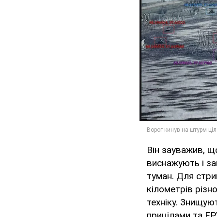
Він зауважив, щ
виснажують і за
туман. Для стр
кілометрів різн
техніку. Знищую
прицілами та FP