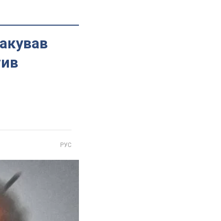
такував
тив
РУС