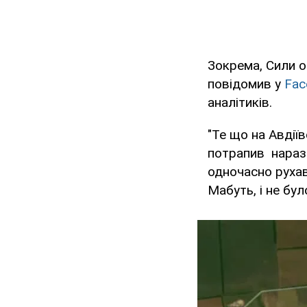
Зокрема, Сили о
повідомив у
Fac
аналітиків.
"Те що на Авдії
потрапив нараз
одночасно рухав
Мабуть, і не бул