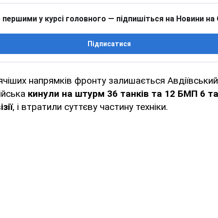
 першими у курсі головного — підпишіться на Новини на
Підписатися
ячіших напрямків фронту залишається Авдіївський
війська
кинули на штурм 36 танків та 12 БМП 6 т
зії
, і втратили суттєву частину техніки.