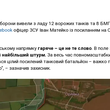
борони вивели з ладу 12 ворожих танків та 8 БМП
ebook
офіцер ЗСУ Іван Матейко із посиланням на 
вському напрямку
гаряче – це не те слово
. В поле
і
найбільший штурм.
За весь час повномасштабки
ся цілий посилений танковий батальйон – важко 
о", – зазначив захисник.