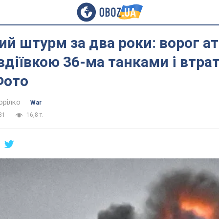
й штурм за два роки: ворог а
вдіївкою 36-ма танками і втра
Фото
орілко
War
31
16,8 т.