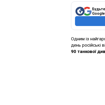
Будьте
Google
Одним із найгар
день російські 
90 танкової диві