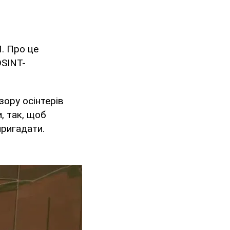
. Про це
OSINT-
 зору осінтерів
, так, щоб
пригадати.