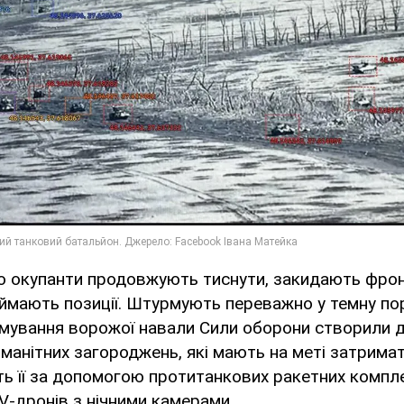
о окупанти продовжують тиснути, закидають фронт
ймають позиції. Штурмують переважно у темну пор
имування ворожої навали Сили оборони створили 
оманітних загороджень, які мають на меті затрима
ть її за допомогою протитанкових ракетних компле
V-дронів з нічними камерами.