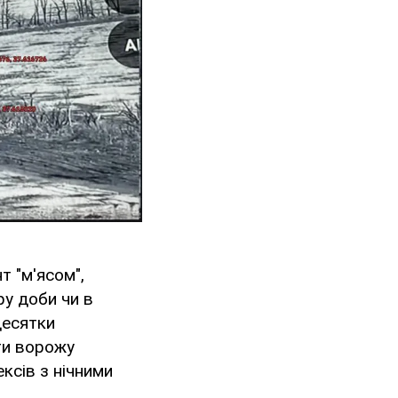
 "м'ясом",
у доби чи в
десятки
ти ворожу
ксів з нічними