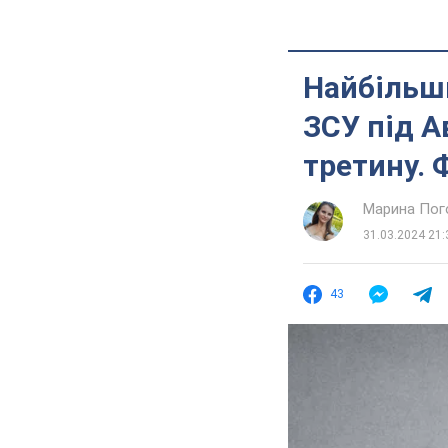
Найбільши
ЗСУ під А
третину. 
Марина Пог
31.03.2024 21:
43