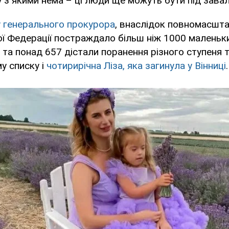
ку з якими нема – ці люди ще можуть бути під зава
 генерального прокурора
, внаслідок повномасшта
кої Федерації постраждало більш ніж 1000 маленьки
 та понад 657 дістали поранення різного ступеня т
у списку і
чотирирічна Ліза, яка загинула у Вінниці
.