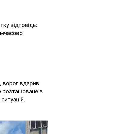
тку відповідь:
имчасово
, ворог вдарив
е розташоване в
ситуацій,