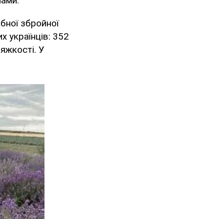
лами.
бної збройної
х українців: 352
яжкості. У