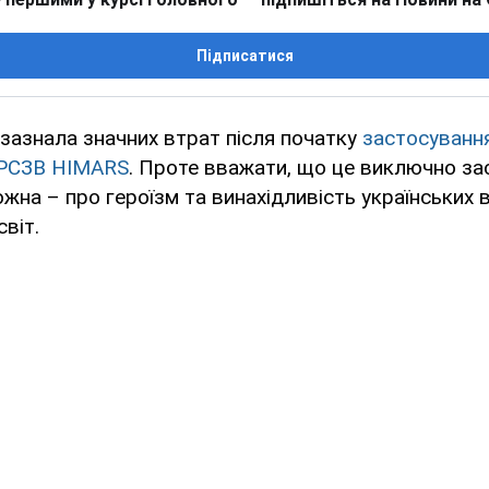
Підписатися
 зазнала значних втрат після початку
застосуванн
 РСЗВ HIMARS
. Проте вважати, що це виключно зас
ожна – про героїзм та винахідливість українських в
віт.