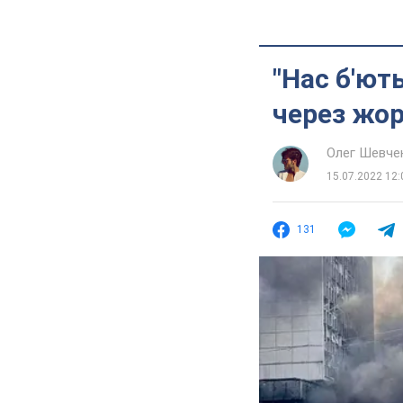
"Нас б'ют
через жор
Олег Шевче
15.07.2022 12:
131