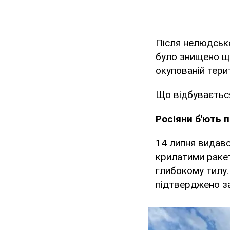
Після нелюдсько
було знищено щ
окупованій тери
Що відбувається
Росіяни б'ють п
14 липня видавс
крилатими ракет
глибокому тилу.
підтверджено за