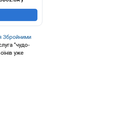
я Збройними
луга "чудо-
оїнів уже