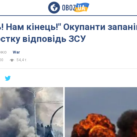
ь! Нам кінець!" Окупанти запан
стку відповідь ЗСУ
нко
War
00
54,4 т.