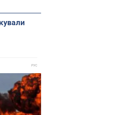
ікували
РУС