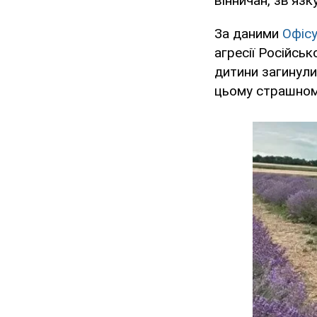
вінничан, зв'яз
За даними
Офісу
агресії Російсь
дитини загинули
цьому страшном