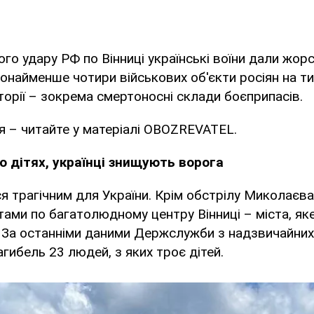
го удару РФ по Вінниці українські воїни дали жорс
онайменше чотири військових об'єкти росіян на т
торії – зокрема смертоносні склади боєприпасів.
 – читайте у матеріалі OBOZREVATEL.
о дітях, українці знищують ворога
я трагічним для України. Крім обстрілу Миколаєва
ами по багатолюдному центру Вінниці – міста, як
 За останніми даними Держслужби з надзвичайних 
гибель 23 людей, з яких троє дітей.