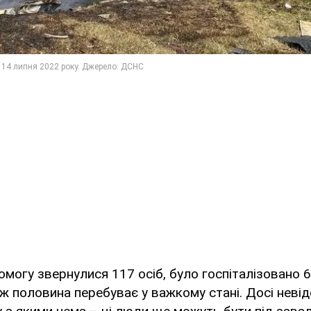
могу звернулися 117 осіб, було госпіталізовано 
ніж половина перебуває у важкому стані. Досі неві