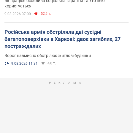
Як працює особлива соціальна гарантія та хто нею
користується
52,5 т.
9.08.2026 07:00
Російська армія обстріляла дві сусідні
багатоповерхівки в Харкові: двоє загиблих, 27
постраждалих
Ворог навмисно обстрілює житлові будинки
4,0 т.
9.08.2026 11:31