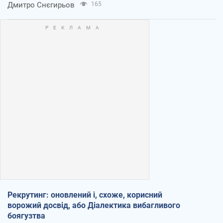
Дмитро Снєгирьов
165
Рекрутинг: оновлений і, схоже, корисний
ворожий досвід, або Діалектика вибагливого
боягузтва