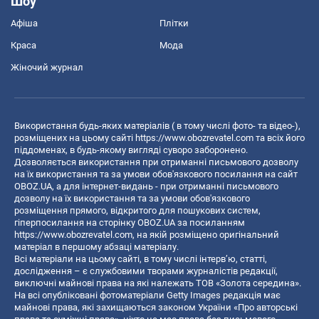
Шоу
Афіша
Плітки
Краса
Мода
Жіночий журнал
Використання будь-яких матеріалів ( в тому числі фото- та відео-),
розміщених на цьому сайті
https://www.obozrevatel.com
та всіх його
піддоменах, в будь-якому вигляді суворо заборонено.
Дозволяється використання при отриманні письмового дозволу
на їх використання та за умови обов'язкового посилання на сайт
OBOZ.UA, а для інтернет-видань - при отриманні письмового
дозволу на їх використання та за умови обов'язкового
розміщення прямого, відкритого для пошукових систем,
гіперпосилання на сторінку OBOZ.UA за посиланням
https://www.obozrevatel.com
, на якій розміщено оригінальний
матеріал в першому абзаці матеріалу.
Всі матеріали на цьому сайті, в тому числі інтерв’ю, статті,
дослідження – є службовими творами журналістів редакції,
виключні майнові права на які належать ТОВ «Золота середина».
На всі опубліковані фотоматеріали Getty Images редакція має
майнові права, які захищаються законом України «Про авторські