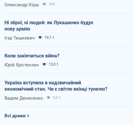
Олександр Кірш
543
Ні зброї, ні людей: як Лукашенко будує
нову армію
Ігар Тишкевич
16,1 т.
Коли закінчиться війна?
Юрій Хрістензен
12,0 т.
Україна вступила в надзвичайний
економічний стан. Чи є світло вкінці тунелю?
Вадим Денисенко
9,6 т.
Всі думки