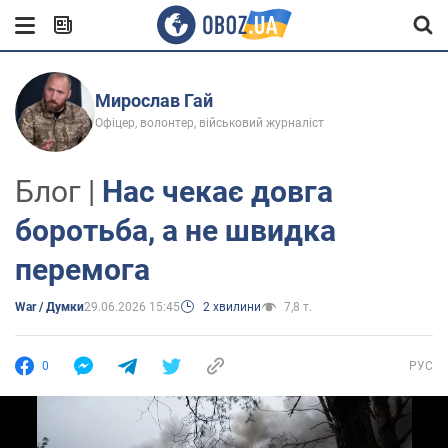
Мирослав Гай
Офіцер, волонтер, військовий журналіст
Блог |
Нас чекає довга
боротьба, а не швидка
перемога
War / Думки
29.06.2026 15:45
2 хвилини
7,8 т.
0
РУС