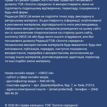
права та суміжні права», ніхто не має права без письмового
дозволу ТОВ «Золота середина» їх використовувати, вони не
підлягають подальшому відтворенню, перекладу, поширенню в
будь-якій формі.
Редакція OBOZ.UA може не поділяти точку зору, викладену в
авторському матеріалі. За достовірність інформації, опублікованої
в рекламних матеріалах, відповідальність несе рекламодавець.
Заборонено використання матеріалів розміщених на цьому сайті,
хоч із зазначенням гіперпосилання на сторінку цього сайту,
логотипу OBOZ.UA або будь-якого іншого згадування, але без
письмового дозволу Редакції/ТОВ «Золота середина»
Незаконним використанням матеріалів буде вважатися: будь-яке
копiювання, публiкацiя, передрук, наступне поширення,
використання, переробка з використанням, включенням до
складу інших матеріалів, розповсюдження, адаптація, переклад
та інші подібні зміни матеріалу.
Назва онлайн медіа — «OBOZ.UA»
- суб'єкт у сфері онлайн медіа;
- ідентифікатор медіа — R40-06156;
- поштова адреса — вул. Деревообробна, буд. 7, м. Київ, 01013;
- адреса електронної пошти —
[email protected]
; - телефон — (044)
585 46 20
© 2026 Всі права захищені, ТОВ "Золота середина".