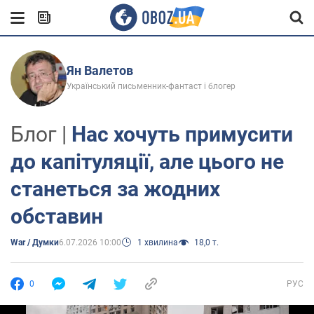
Ян Валетов
Український письменник-фантаст і блогер
Блог |
Нас хочуть примусити
до капітуляції, але цього не
станеться за жодних
обставин
War / Думки
6.07.2026 10:00
1 хвилина
18,0 т.
0
РУС