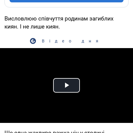
Висловлюю співчуття родинам загиблих
киян. І не лише киян.
Відео дня
Play Video
Ще одна жахливо важка ніч у столиці.