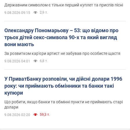
Державним символом є тільки перший куплет та приспів пісні
2,9 т.
9.08.2026 09:15
Олександру Пономарьову – 53: що відомо про
трьох дітей секс-символа 90-х та який вигляд
вони мають
За розвитком кар'єри артист не забував про особисте щастя
6,8 т.
9.08.2026 04:01
У ПриватБанку розповіли, чи дійсні долари 1996
року: чи приймають обмінники та банки такі
купюри
Що робити, якщо банки та обмінні пункти не приймають старі
долари
59,3 т.
9.08.2026 02:20