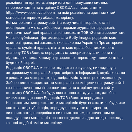
розміщення прямого, відкритого для пошукових систем,
гіперпосилання на сторінку OBOZ.UA за посиланням
https://www.obozrevatel.com
, на якій розміщено оригінальний
матеріал в першому абзаці матеріалу.
Всі матеріали на цьому сайті, в тому числі інтерв’ю, статті,
дослідження – є службовими творами журналістів редакції,
виключні майнові права на які належать ТОВ «Золота середина».
На всі опубліковані фотоматеріали Getty Images редакція має
майнові права, які захищаються законом України «Про авторські
права та суміжні права», ніхто не має права без письмового
дозволу ТОВ «Золота середина» їх використовувати, вони не
підлягають подальшому відтворенню, перекладу, поширенню в
будь-якій формі.
Редакція OBOZ.UA може не поділяти точку зору, викладену в
авторському матеріалі. За достовірність інформації, опублікованої
в рекламних матеріалах, відповідальність несе рекламодавець.
Заборонено використання матеріалів розміщених на цьому сайті,
хоч із зазначенням гіперпосилання на сторінку цього сайту,
логотипу OBOZ.UA або будь-якого іншого згадування, але без
письмового дозволу Редакції/ТОВ «Золота середина»
Незаконним використанням матеріалів буде вважатися: будь-яке
копiювання, публiкацiя, передрук, наступне поширення,
використання, переробка з використанням, включенням до
складу інших матеріалів, розповсюдження, адаптація, переклад
та інші подібні зміни матеріалу.