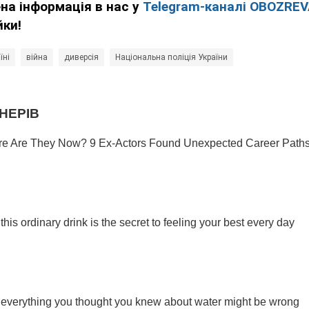
ена інформація в нас у
Telegram-каналі OBOZRE
йки!
їні
війна
диверсія
Національна поліція України