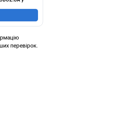
ормацію
ших перевірок.