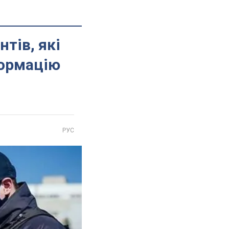
тів, які
формацію
РУС