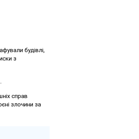
афували будівлі,
иски з
.
шніх справ
оєні злочини за