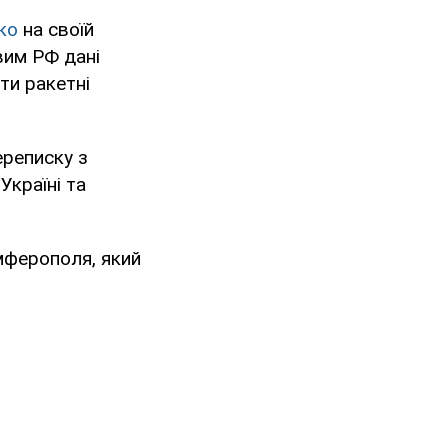
ко
на своїй
вим РФ дані
ти ракетні
ереписку з
Україні та
мферополя, який