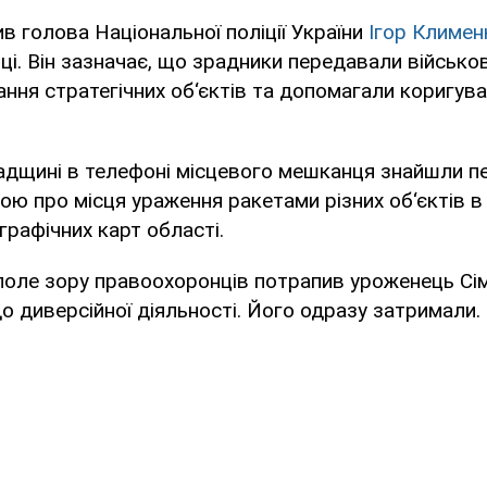
в голова Національної поліції України
Ігор Климен
ці. Він зазначає, що зрадники передавали військо
ня стратегічних об‘єктів та допомагали коригува
адщині в телефоні місцевого мешканця знайшли п
ю про місця ураження ракетами різних об‘єктів в 
графічних карт області.
поле зору правоохоронців потрапив уроженець Сі
о диверсійної діяльності. Його одразу затримали.