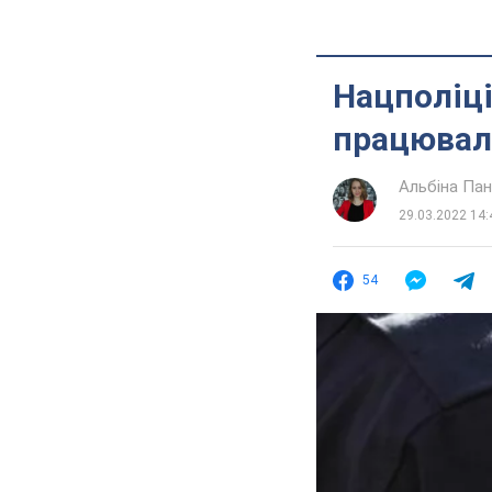
Нацполіці
працювали
Альбіна Па
29.03.2022 14:
54