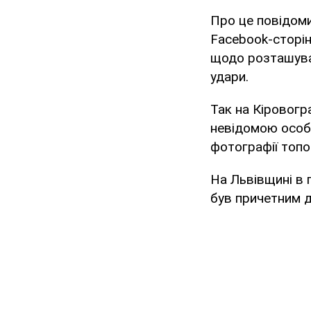
Про це повідоми
Facebook-сторін
щодо розташуван
удари.
Так на Кіровогр
невідомою особо
фотографії топо
На Львівщині в 
був причетним д