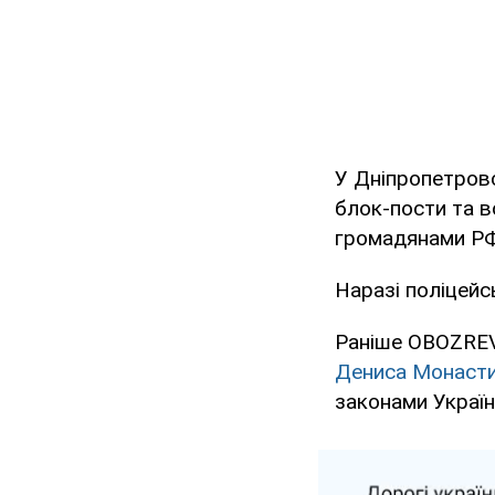
У Дніпропетровс
блок-пости та в
громадянами РФ
Наразі поліцейс
Раніше OBOZREVA
Дениса Монаст
законами Україн