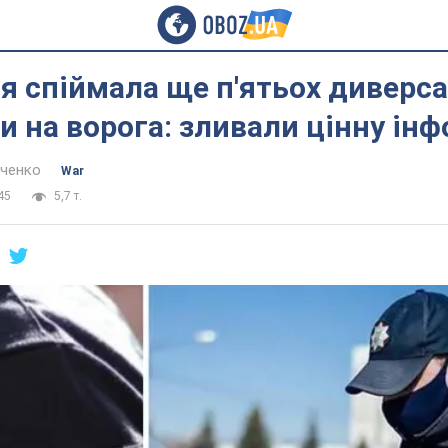
я спіймала ще п'ятьох диверсан
 на ворога: зливали цінну ін
нченко
War
45
5,7 т.