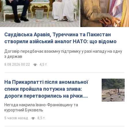
Саудівська Аравія, Туреччина та Пакистан
створили азійський аналог НАТО: що відомо
Договір передбачає взаємну підтримку у разі нападу на одну
з держав
8.08.2026 00:22
4,5 т.
На Прикарпатті після аномальної
спеки пройшла потужна злива:
дороги перетворились на річки.
Відео
Негода накрила Івано-Франківщину та
курортний Буковель
5 часов назад
8,5 т.