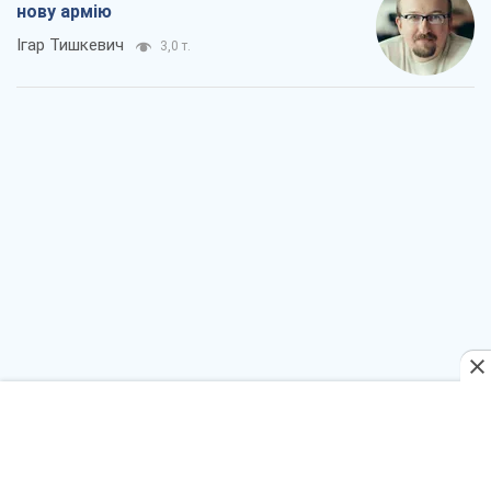
нову армію
Ігар Тишкевич
3,0 т.
Коли закінчиться війна?
Юрій Хрістензен
2,5 т.