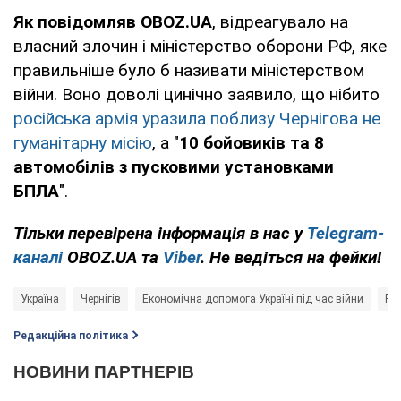
Як повідомляв OBOZ.UA
, відреагувало на
власний злочин і міністерство оборони РФ, яке
правильніше було б називати міністерством
війни. Воно доволі цинічно заявило, що нібито
російська армія уразила поблизу Чернігова не
гуманітарну місію
, а "
10 бойовиків та 8
автомобілів з пусковими установками
БПЛА
".
Тільки перевірена інформація в нас у
Telegram-
каналі
OBOZ.UA та
Viber
. Не ведіться на фейки!
Україна
Чернігів
Економічна допомога Україні під час війни
Рос
Редакційна політика