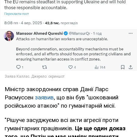
Міністр закордонних справ Данії Ларс
Расмуссен
заявив
, що він був "шокований
російською атакою" по гуманітарній місії.
"Рішуче засуджуємо всі акти агресії проти
гуманітарних працівників.
Це ще один доказ
того, що Путін не має наміру припиняти