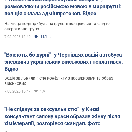
розмовляючи російською мовою у маршрутці:
поліція склала адмінпротокол. Відео
На місце події прибули патрульні поліцейські та слідчо-
оперативна група
11,1 т.
7.08.2026 18:40
"Воюють, бо дурні": у Чернівцях водій автобуса
зневажив українських військових і поплатився.
Відео
Водія звільнили після конфлікту з пасажирами та образ
військових
9,5 т.
7.08.2026 15:47
"Не слідкує за сексуальністю": у Києві
консультант салону краси образив жінку після
хімієтерапії, розгорівся скандал. Фото