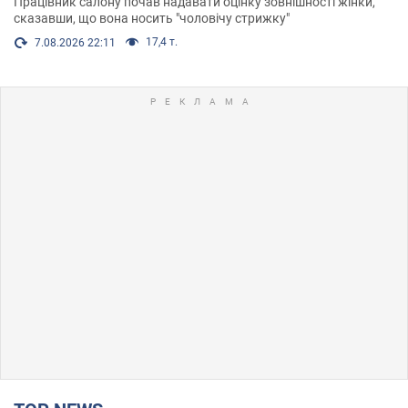
Працівник салону почав надавати оцінку зовнішності жінки,
сказавши, що вона носить "чоловічу стрижку"
17,4 т.
7.08.2026 22:11