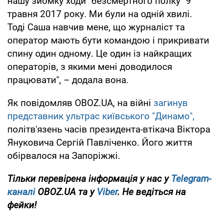
нашу зйомку ходи "безсмертного полку" 9
травня 2017 року. Ми були на одній хвилі.
Тоді Саша навчив мене, що журналіст та
оператор мають бути командою і прикривати
спину один одному. Це один із найкращих
операторів, з якими мені доводилося
працювати", – додала вона.
Як повідомляв OBOZ.UA, на війні
загинув
представник ультрас київського "Динамо",
політв'язень часів президента-втікача Віктора
Януковича Сергій Павліченко. Його життя
обірвалося на Запоріжжі.
Тільки перевірена інформація у нас у
Telegram-
каналі
OBOZ.UA та у
Viber
. Не ведіться на
фейки!