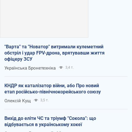
"Варта" та "Новатор" витримали кулеметний
обстріл і удар FPV-дрона, врятувавши життя
офіцеру ЗСУ
Українська Бронетехніка
3,4 т.
КНДР як каталізатор війни, або Про новий
етап російсько-північнокорейського союзу
Олексій Кущ
3,5 т.
Вихід до еліти ЧС та тріумф "Сокола": що
відбувається в українському хокеї