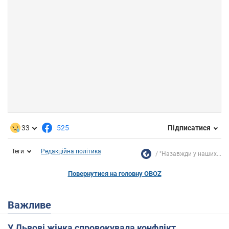
33
525
Підписатися
Теги
Редакційна політика
"Назавжди у наших...
Повернутися на головну OBOZ
Важливе
У Львові жінка спровокувала конфлікт,