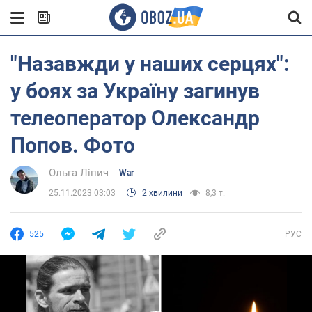
"Назавжди у наших серцях":
у боях за Україну загинув
телеоператор Олександр
Попов. Фото
Ольга Ліпич
War
25.11.2023 03:03
2 хвилини
8,3 т.
525
РУС