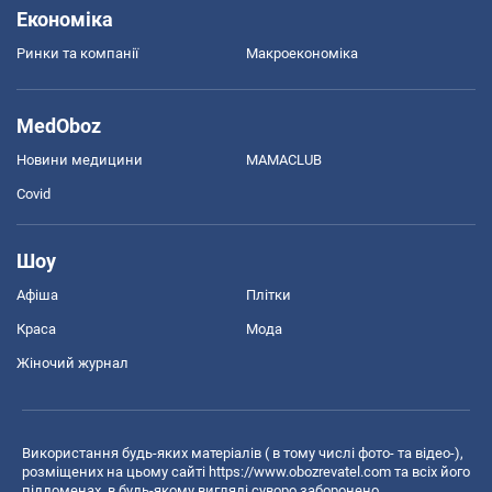
Економіка
Ринки та компанії
Макроекономіка
MedOboz
Новини медицини
MAMACLUB
Covid
Шоу
Афіша
Плітки
Краса
Мода
Жіночий журнал
Використання будь-яких матеріалів ( в тому числі фото- та відео-),
розміщених на цьому сайті
https://www.obozrevatel.com
та всіх його
піддоменах, в будь-якому вигляді суворо заборонено.