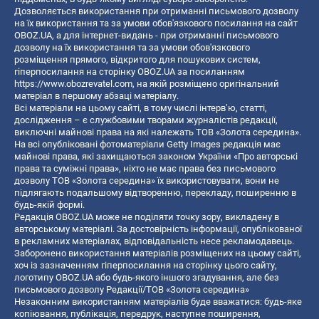
Дозволяється використання при отриманні письмового дозволу
на їх використання та за умови обов'язкового посилання на сайт
OBOZ.UA, а для інтернет-видань - при отриманні письмового
дозволу на їх використання та за умови обов'язкового
розміщення прямого, відкритого для пошукових систем,
гіперпосилання на сторінку OBOZ.UA за посиланням
https://www.obozrevatel.com
, на якій розміщено оригінальний
матеріал в першому абзаці матеріалу.
Всі матеріали на цьому сайті, в тому числі інтерв’ю, статті,
дослідження – є службовими творами журналістів редакції,
виключні майнові права на які належать ТОВ «Золота середина».
На всі опубліковані фотоматеріали Getty Images редакція має
майнові права, які захищаються законом України «Про авторські
права та суміжні права», ніхто не має права без письмового
дозволу ТОВ «Золота середина» їх використовувати, вони не
підлягають подальшому відтворенню, перекладу, поширенню в
будь-якій формі.
Редакція OBOZ.UA може не поділяти точку зору, викладену в
авторському матеріалі. За достовірність інформації, опублікованої
в рекламних матеріалах, відповідальність несе рекламодавець.
Заборонено використання матеріалів розміщених на цьому сайті,
хоч із зазначенням гіперпосилання на сторінку цього сайту,
логотипу OBOZ.UA або будь-якого іншого згадування, але без
письмового дозволу Редакції/ТОВ «Золота середина»
Незаконним використанням матеріалів буде вважатися: будь-яке
копiювання, публiкацiя, передрук, наступне поширення,