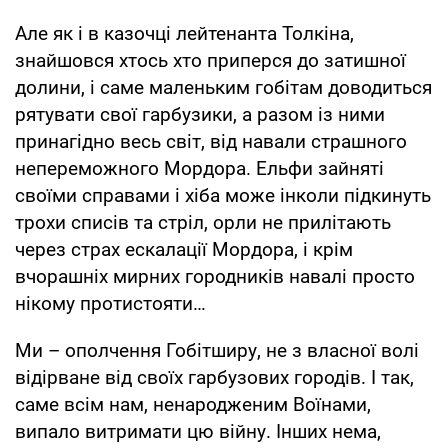
Але як і в казочці лейтенанта Толкіна,
знайшовся хтось хто приперся до затишної
долини, і саме маленьким гобітам доводиться
рятувати свої гарбузики, а разом із ними
принагідно весь світ, від навали страшного
непереможного Мордора. Ельфи зайняті
своїми справами і хіба може інколи підкинуть
трохи списів та стріл, орли не прилітають
через страх ескалації Мордора, і крім
вчорашніх мирних городників навалі просто
нікому протистояти…
Ми – ополчення Гобітширу, не з власної волі
відірване від своїх гарбузових городів. І так,
саме всім нам, ненародженим Воїнами,
випало витримати цю війну. Інших нема,