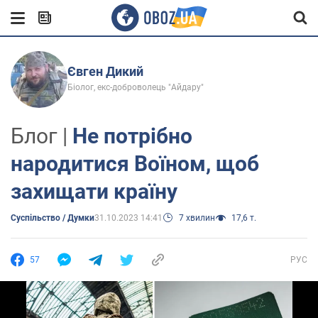
Євген Дикий
Біолог, екс-доброволець "Айдару"
Блог |
Не потрібно
народитися Воїном, щоб
захищати країну
Суспільство / Думки
31.10.2023 14:41
7 хвилин
17,6 т.
57
РУС