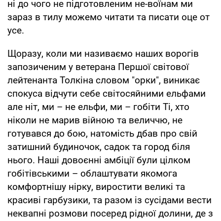
ні до чого не підготовленим не-воїнам ми
зараз в тилу можемо читати та писати оце от
усе.
Щоразу, коли ми називаємо наших ворогів
запозиченим у ветерана Першої світової
лейтенанта Толкіна словом "орки", виникає
спокуса відчути себе світосяйними ельфами
але ніт, ми – не ельфи, ми – гобіти Ті, хто
ніколи не марив війною та величчю, не
готувався до бою, натомість дбав про свій
затишний будиночок, садок та город біля
нього. Наші довоєнні амбіції були цілком
гобітівськими – облаштувати якомога
комфортнішу нірку, виростити великі та
красиві гарбузики, та разом із сусідами вести
неквапні розмови посеред рідної долини, де з