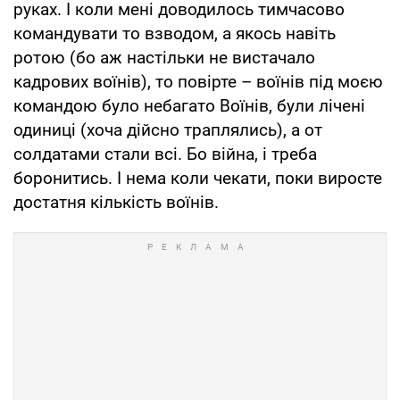
руках. І коли мені доводилось тимчасово
командувати то взводом, а якось навіть
ротою (бо аж настільки не вистачало
кадрових воїнів), то повірте – воїнів під моєю
командою було небагато Воїнів, були лічені
одиниці (хоча дійсно траплялись), а от
солдатами стали всі. Бо війна, і треба
боронитись. І нема коли чекати, поки виросте
достатня кількість воїнів.