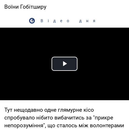
Воїни Гобітширу
Відео дня
Play Video
Тут нещодавно одне глямурне кісо
спробувало нібито вибачитись за "прикре
непорозуміння", що сталось між волонтерами