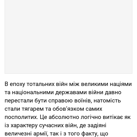
В епоху тотальних війн між великими націями
та національними державами війни давно
перестали бути справою воїнів, натомість
стали тягарем та обов’язком самих
посполитих. Це абсолютно логічно витікає як
із характеру сучасних війн, де задіяні
величезні армії, так і з того факту, що