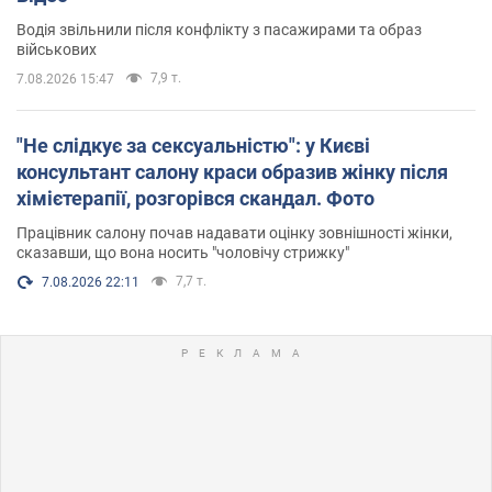
Водія звільнили після конфлікту з пасажирами та образ
військових
7,9 т.
7.08.2026 15:47
"Не слідкує за сексуальністю": у Києві
консультант салону краси образив жінку після
хімієтерапії, розгорівся скандал. Фото
Працівник салону почав надавати оцінку зовнішності жінки,
сказавши, що вона носить "чоловічу стрижку"
7,7 т.
7.08.2026 22:11