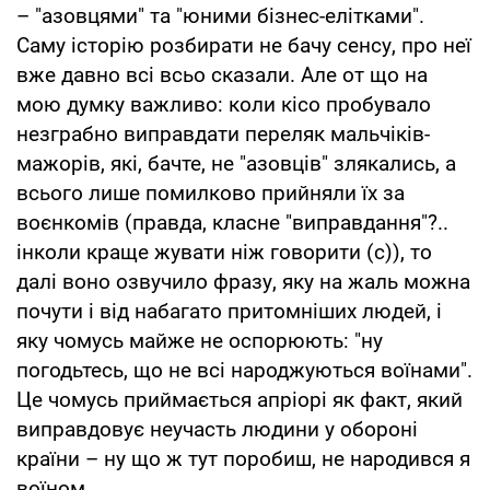
– "азовцями" та "юними бізнес-елітками".
Саму історію розбирати не бачу сенсу, про неї
вже давно всі всьо сказали. Але от що на
мою думку важливо: коли кісо пробувало
незграбно виправдати переляк мальчіків-
мажорів, які, бачте, не "азовців" злякались, а
всього лише помилково прийняли їх за
воєнкомів (правда, класне "виправдання"?..
інколи краще жувати ніж говорити (с)), то
далі воно озвучило фразу, яку на жаль можна
почути і від набагато притомніших людей, і
яку чомусь майже не оспорюють: "ну
погодьтесь, що не всі народжуються воїнами".
Це чомусь приймається апріорі як факт, який
виправдовує неучасть людини у обороні
країни – ну що ж тут поробиш, не народився я
воїном…