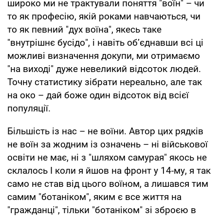
широко ми не трактували поняття "воїн" – чи
то як професію, якій роками навчаються, чи
то як певний "дух воїна", якесь таке
"внутрішнє бусідо", і навіть об’єднавши всі ці
можливі визначення докупи, ми отримаємо
"на виході" дуже невеликий відсоток людей.
Точну статистику зібрати нереально, але так
на око – дай боже один відсоток від всієї
популяції.
Більшість із нас – не воїни. Автор цих рядків
не воїн за жодним із означень – ні військової
освіти не має, ні з "шляхом самурая" якось не
склалось І коли я йшов на фронт у 14-му, я так
само не став від цього воїном, а лишався тим
самим "ботаніком", яким є все життя на
"гражданці", тільки "ботаніком" зі зброєю в