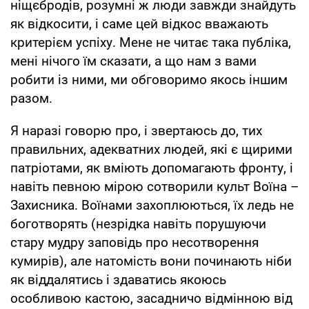
ніщєбродів, розумні ж люди завжди знайдуть
як відкосити, і саме цей відкос вважають
критерієм успіху. Мене не читає така публіка,
мені нічого їм сказати, а що нам з вами
робити із ними, ми обговоримо якось іншим
разом.
Я наразі говорю про, і звертаюсь до, тих
правильних, адекватних людей, які є щирими
патріотами, як вміють допомагають фронту, і
навіть певною мірою сотворили культ Воїна –
Захисника. Воїнами захоплюються, їх ледь не
боготворять (незрідка навіть порушуючи
стару мудру заповідь про несотворення
кумирів), але натомість вони починають ніби
як віддалятись і здаватись якоюсь
особливою кастою, засадничо відмінною від