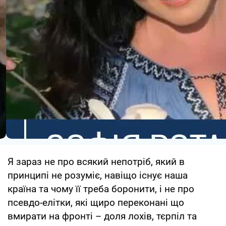
Я зараз не про всякий непотріб, який в
принципі не розуміє, навіщо існує наша
країна та чому її треба боронити, і не про
псевдо-елітки, які щиро переконані що
вмирати на фронті – доля лохів, тєрпіл та