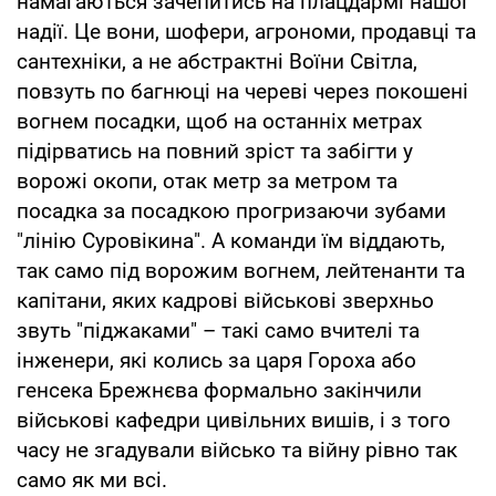
намагаються зачепитись на плацдармі нашої
надії. Це вони, шофери, агрономи, продавці та
сантехніки, а не абстрактні Воїни Світла,
повзуть по багнюці на череві через покошені
вогнем посадки, щоб на останніх метрах
підірватись на повний зріст та забігти у
ворожі окопи, отак метр за метром та
посадка за посадкою прогризаючи зубами
"лінію Суровікина". А команди їм віддають,
так само під ворожим вогнем, лейтенанти та
капітани, яких кадрові військові зверхньо
звуть "піджаками" – такі само вчителі та
інженери, які колись за царя Гороха або
генсека Брежнєва формально закінчили
військові кафедри цивільних вишів, і з того
часу не згадували військо та війну рівно так
само як ми всі.