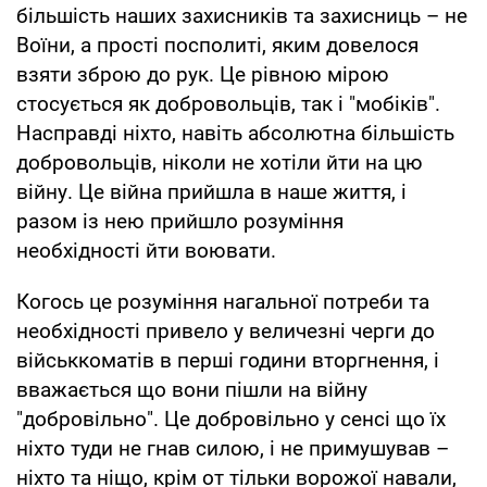
більшість наших захисників та захисниць – не
Воїни, а прості посполиті, яким довелося
взяти зброю до рук. Це рівною мірою
стосується як добровольців, так і "мобіків".
Насправді ніхто, навіть абсолютна більшість
добровольців, ніколи не хотіли йти на цю
війну. Це війна прийшла в наше життя, і
разом із нею прийшло розуміння
необхідності йти воювати.
Когось це розуміння нагальної потреби та
необхідності привело у величезні черги до
військкоматів в перші години вторгнення, і
вважається що вони пішли на війну
"добровільно". Це добровільно у сенсі що їх
ніхто туди не гнав силою, і не примушував –
ніхто та ніщо, крім от тільки ворожої навали,