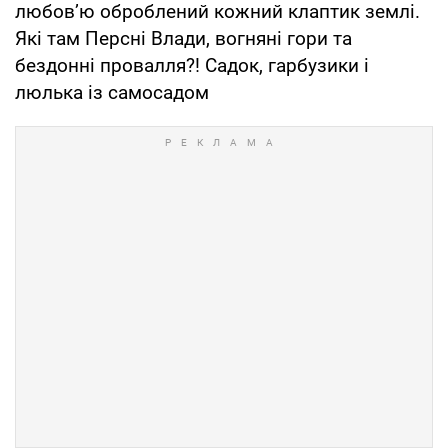
любов’ю оброблений кожний клаптик землі.
Які там Персні Влади, вогняні гори та
бездонні провалля?! Садок, гарбузики і
люлька із самосадом