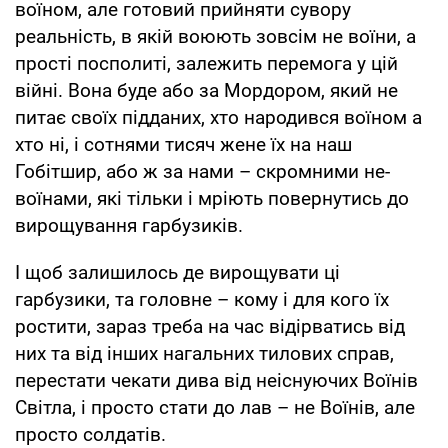
воїном, але готовий прийняти сувору
реальність, в якій воюють зовсім не воїни, а
прості посполиті, залежить перемога у цій
війні. Вона буде або за Мордором, який не
питає своїх підданих, хто народився воїном а
хто ні, і сотнями тисяч жене їх на наш
Гобітшир, або ж за нами – скромними не-
воїнами, які тільки і мріють повернутись до
вирощування гарбузиків.
І щоб залишилось де вирощувати ці
гарбузики, та головне – кому і для кого їх
ростити, зараз треба на час відірватись від
них та від інших нагальних тилових справ,
перестати чекати дива від неіснуючих Воїнів
Світла, і просто стати до лав – не Воїнів, але
просто солдатів.