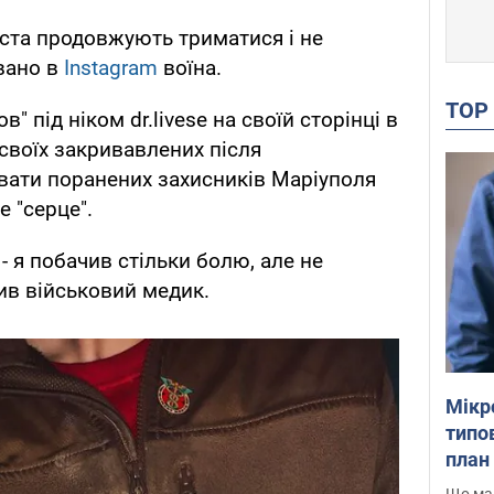
іста продовжують триматися і не
вано в
Instagram
воїна.
TO
" під ніком dr.livese на своїй сторінці в
своїх закривавлених після
вати поранених захисників Маріуполя
е "серце".
- я побачив стільки болю, але не
сив військовий медик.
Мікр
типов
план 
Що маю