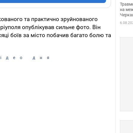
нети
Травм
Фото
на меж
Черка
кованого та практично зруйнованого
6.08.20
іуполя опублікував сильне фото. Він
яці боїв за місто побачив багато болю та
ідео дня