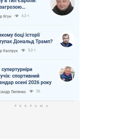
ну в тил Європи:
 загрозою
тична логістика
4,3 т.
ор Ягун
якому боці історії
тупає Дональд Трамп?
5,0 т.
ор Каспрук
 супертурніри
учіх: спортивний
ендар осені 2026 року
36
сандр Липенко