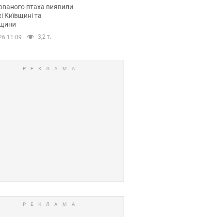
повий маршрут.
ованого птаха виявили
і Київщині та
щини
3,2 т.
26 11:09