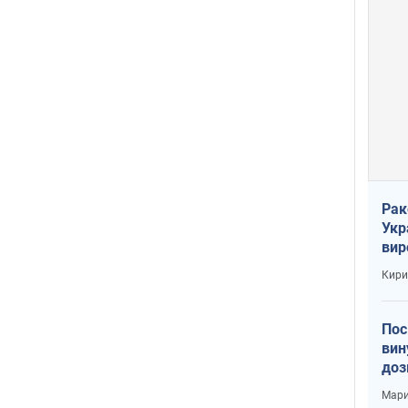
Рак
Укр
вир
рак
Кири
Пос
вин
доз
заг
Мари