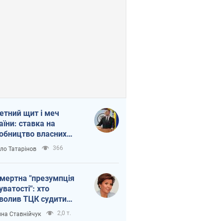
етний щит і меч
аїни: ставка на
обництво власних
ет
366
ло Татарінов
мертна "презумпція
уватості": хто
волив ТЦК судити
иблих захисників
2,0 т.
на Ставнійчук