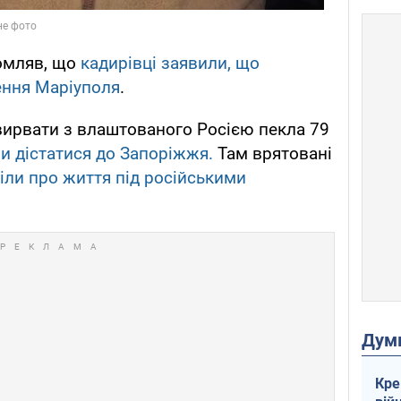
омляв, що
кадирівці заявили, що
ення Маріуполя
.
вирвати з влаштованого Росією пекла 79
и дістатися до Запоріжжя.
Там врятовані
іли про життя під російськими
Дум
Кре