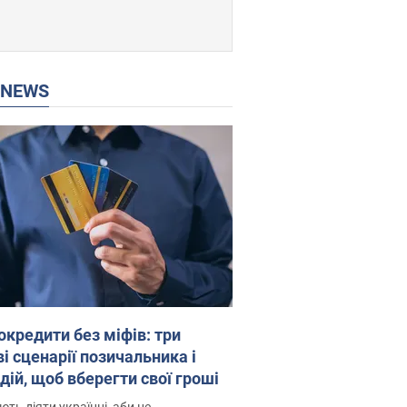
P NEWS
окредити без міфів: три
і сценарії позичальника і
дій, щоб вберегти свої гроші
ть діяти українці, аби не