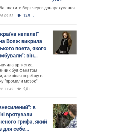
лив неочікуване рішення
ба платити борг через донарахування
12,9 т.
26 09:53
країна напала!"
на Вояж викрила
ького поета, якого
мбували": він
ь російської не
начила артистка,
 а тепер хоче
енник був фанатом
и, але після переїзду в
циду українців
му "промили мозок"
9,0 т.
26 11:42
знесилений": в
їні врятували
неного грифа, який
в для себе