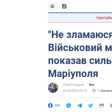
Герої вій
"Не зламаюся
Військовий м
показав силь
Маріуполя
Лілія Рагуцька
War
22.04.2022 09:15
1 хвилин
509