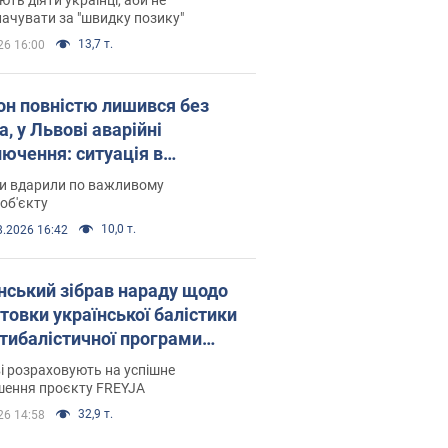
ачувати за "швидку позику"
13,7 т.
26 16:00
он повністю лишився без
а, у Львові аварійні
лючення: ситуація в
госистемі 6 серпня
ни вдарили по важливому
об'єкту
10,0 т.
8.2026 16:42
нський зібрав нараду щодо
товки української балістики
JA: які рішення готуються
і розраховують на успішне
шення проєкту FREYJA
32,9 т.
26 14:58