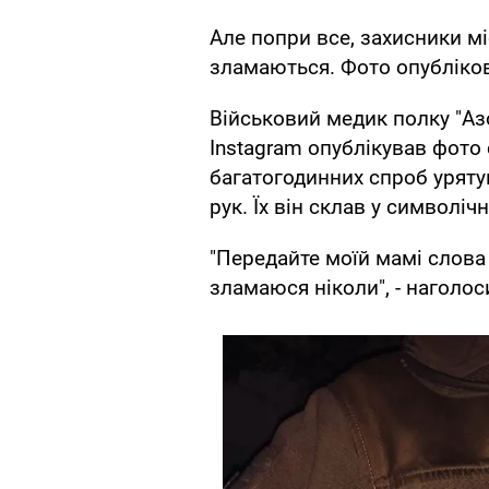
Але попри все, захисники м
зламаються. Фото опубліко
Військовий медик полку "Азов
Instagram опублікував фото 
багатогодинних спроб уряту
рук. Їх він склав у символічн
"Передайте моїй мамі слова 
зламаюся ніколи", - наголо