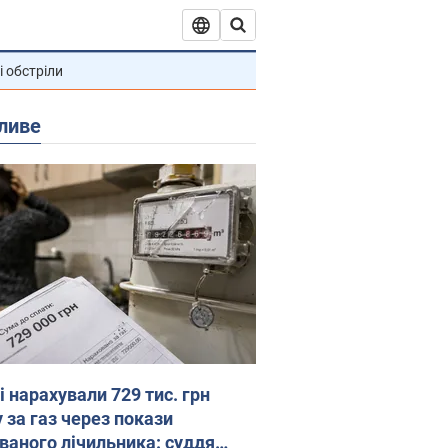
і обстріли
ливе
 нарахували 729 тис. грн
 за газ через покази
ованого лічильника: суддя