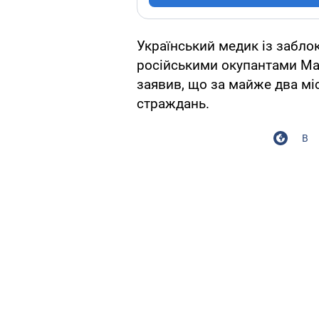
Український медик із забло
російськими окупантами Мар
заявив, що за майже два міс
страждань.
В