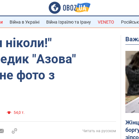
ни
Війна в Україні
Війна Ізраїлю та Ірану
VENETO
Російськ
Важ
 ніколи!"
едик "Азова"
не фото з
а
54,0 т.
Жінці
боргу
Читать на русском
зіпс