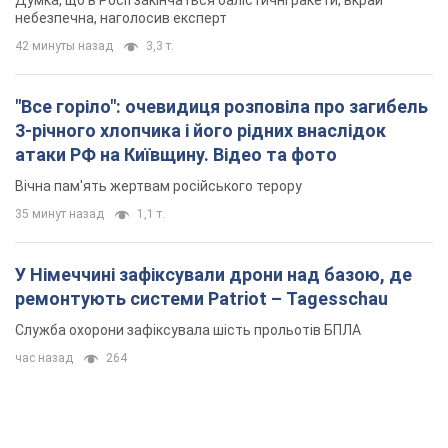
Думка, що в Росії закінчаться балістичні ракети, вкрай
небезпечна, наголосив експерт
42 минуты назад
3,3 т.
"Все горіло": очевидиця розповіла про загибель
3-річного хлопчика і його рідних внаслідок
атаки РФ на Київщину. Відео та фото
Вічна пам'ять жертвам російського терору
35 минут назад
1,1 т.
У Німеччині зафіксували дрони над базою, де
ремонтують системи Patriot – Tagesschau
Служба охорони зафіксувала шість прольотів БПЛА
час назад
264