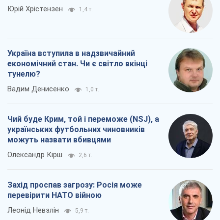
Юрій Хрістензен
1,4 т.
Україна вступила в надзвичайний
економічний стан. Чи є світло вкінці
тунелю?
Вадим Денисенко
1,0 т.
Чий буде Крим, той і переможе (NSJ), а
українських футбольних чиновників
можуть назвати вбивцями
Олександр Кірш
2,6 т.
Захід проспав загрозу: Росія може
перевірити НАТО війною
Леонід Невзлін
5,9 т.