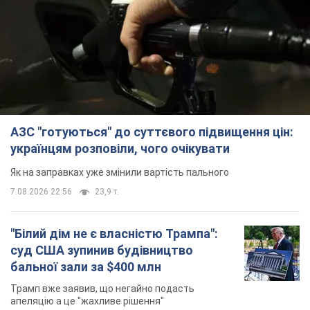
АЗС "готуються" до суттєвого підвищення цін:
українцям розповіли, чого очікувати
Як на заправках уже змінили вартість пального
7.08.2026 22:56
23,9 т.
"Білий дім не є власністю Трампа":
суд США зупинив будівництво
бальної зали за $400 млн
Трамп вже заявив, що негайно подасть
апеляцію а це "жахливе рішення"