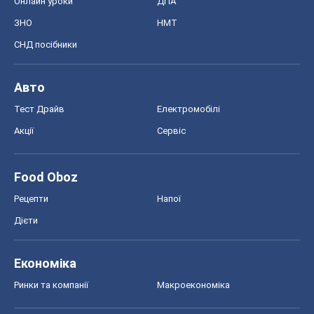
Онлайн уроки
ДПА
ЗНО
НМТ
СНД посібники
Авто
Тест Драйв
Електромобілі
Акції
Сервіс
Food Oboz
Рецепти
Напої
Дієти
Економіка
Ринки та компанії
Макроекономіка