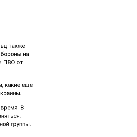
льц также
обороны на
и ПВО от
, какие еще
Украины.
время. В
аняться.
ной группы.