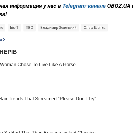
ная информация у нас в
Telegram-канале
OBOZ.UA 
ки!
не
Iris-T
ПВО
Владимир Зеленский
Олаф Шольц
а