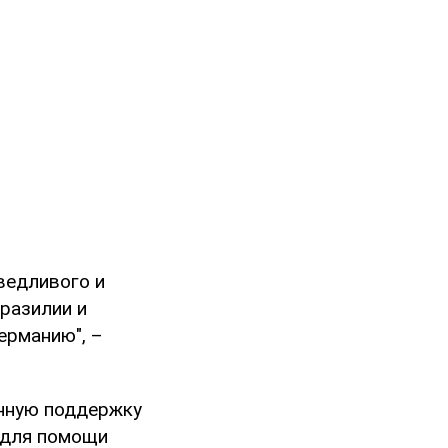
ведливого и
разилии и
ерманию", –
енную поддержку
 для помощи