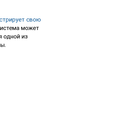
нстрирует свою
система может
я одной из
ы.