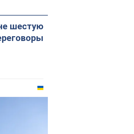
ине шестую
переговоры