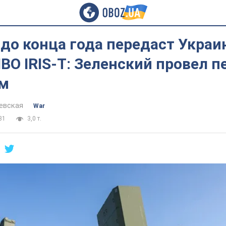
до конца года передаст Укра
ВО IRIS-T: Зеленский провел 
м
евская
War
31
3,0 т.