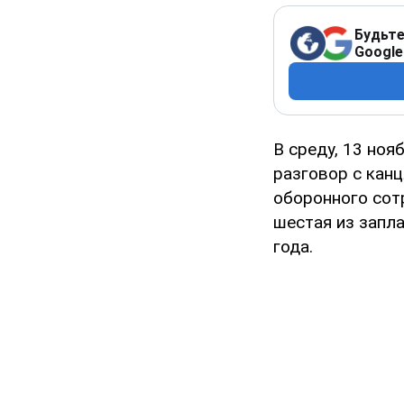
Будьте
Google
В среду, 13 но
разговор с кан
оборонного сотр
шестая из запл
года.