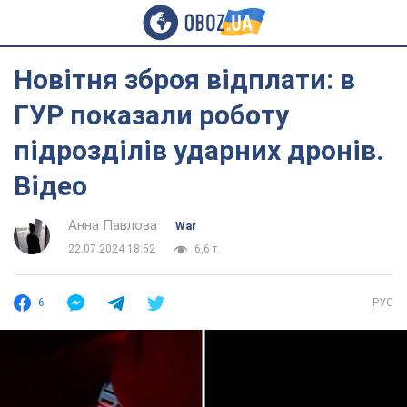
Новітня зброя відплати: в
ГУР показали роботу
підрозділів ударних дронів.
Відео
Анна Павлова
War
22.07.2024 18:52
6,6 т.
6
РУС