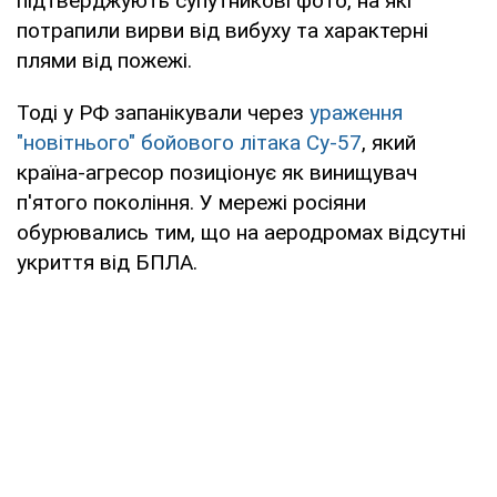
підтверджують супутникові фото, на які
потрапили вирви від вибуху та характерні
плями від пожежі.
Тоді у РФ запанікували через
ураження
"новітнього" бойового літака Су-57
, який
країна-агресор позиціонує як винищувач
п'ятого покоління. У мережі росіяни
обурювались тим, що на аеродромах відсутні
укриття від БПЛА.