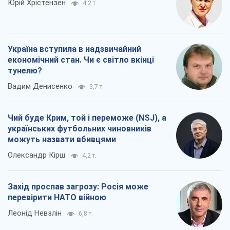
Юрій Хрістензен
4,2 т.
Україна вступила в надзвичайний
економічний стан. Чи є світло вкінці
тунелю?
Вадим Денисенко
3,7 т.
Чий буде Крим, той і переможе (NSJ), а
українських футбольних чиновників
можуть назвати вбивцями
Олександр Кірш
4,2 т.
Захід проспав загрозу: Росія може
перевірити НАТО війною
Леонід Невзлін
6,8 т.