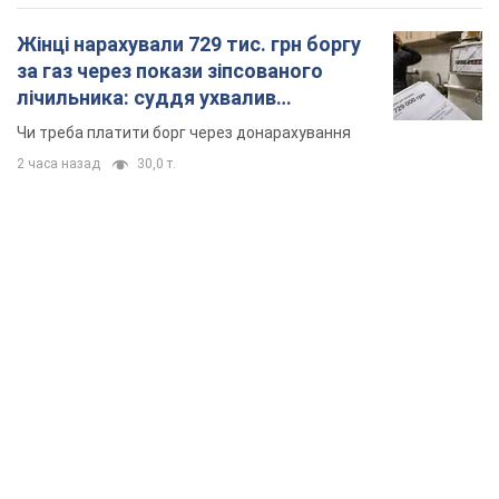
Жінці нарахували 729 тис. грн боргу
за газ через покази зіпсованого
лічильника: суддя ухвалив
неочікуване рішення
Чи треба платити борг через донарахування
2 часа назад
30,0 т.