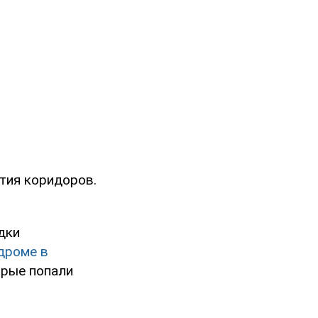
тия коридоров.
дки
одроме в
орые попали