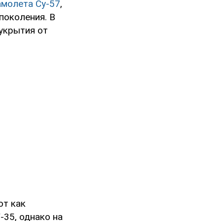
амолета Су-57
,
поколения. В
укрытия от
ют как
35, однако на