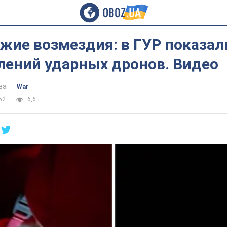
жие возмездия: в ГУР показал
лений ударных дронов. Видео
ва
War
52
6,6 т.