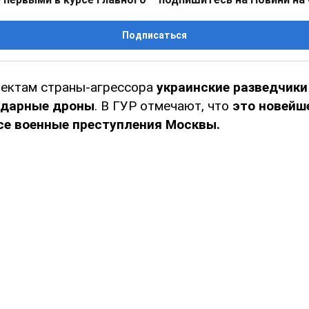
Подписаться
ъектам страны-агрессора
украинские разведчик
ударные дроны
. В ГУР отмечают, что
это новейш
се военные преступления Москвы.