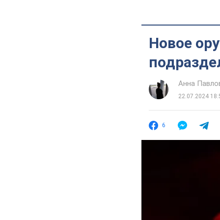
Новое ору
подразде
Анна Павло
22.07.2024 18:
6