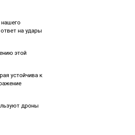
 нашего
 ответ на удары
нению этой
рая устойчива к
оражение
ользуют дроны