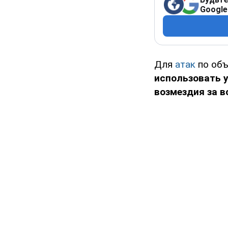
Google
Для
атак
по об
использовать 
возмездия за в