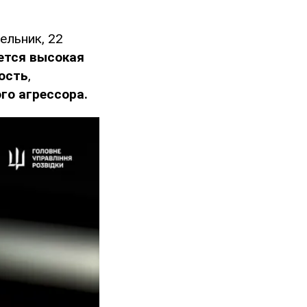
ельник, 22
ется высокая
ость
,
го агрессора.