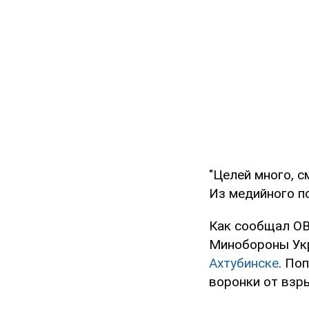
"Целей много, 
Из медийного по
Как сообщал OB
Минобороны Ук
Ахтубинске
. По
воронки от взры