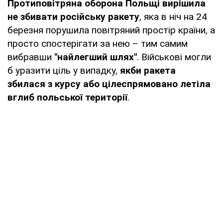
Протиповітряна оборона Польщі вирішила
не збивати російську ракету
, яка в ніч на 24
березня порушила повітряний простір країни, а
просто спостерігати за нею – тим самим
вибравши
"найлегший шлях"
. Військові могли
б уразити ціль у випадку,
якби ракета
збилася з курсу або цілеспрямовано летіла
вглиб польської території
.