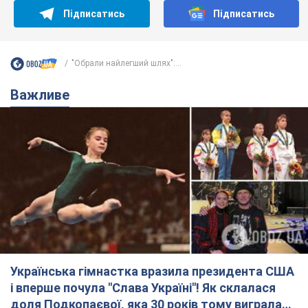
Підписатись
Підписатись
"Обрали найлегший шлях":...
Важливе
Українська гімнастка вразила президента США
і вперше почула "Слава Україні"! Як склалася
доля Подкопаєвої, яка 30 років тому виграла