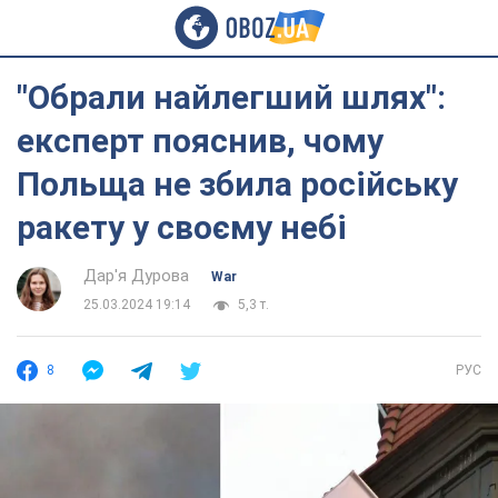
"Обрали найлегший шлях":
експерт пояснив, чому
Польща не збила російську
ракету у своєму небі
Дар'я Дурова
War
25.03.2024 19:14
5,3 т.
8
РУС