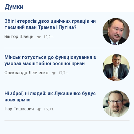
Думки
Збіг інтересів двох цинічних гравців чи
таємний план Трампа і Путіна?
Віктор Швець
12,9 т.
Мінськ готується до функціонування в
умовах масштабної воєнної кризи
Олександр Левченко
17,7 т.
Ні зброї, ні людей: як Лукашенко будує
нову армію
Ігар Тишкевич
15,0 т.