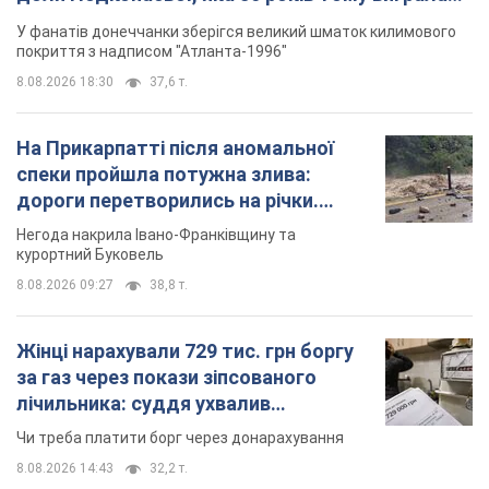
"золото" Олімпіади
У фанатів донеччанки зберігся великий шматок килимового
покриття з надписом "Атланта-1996"
8.08.2026 18:30
37,6 т.
На Прикарпатті після аномальної
спеки пройшла потужна злива:
дороги перетворились на річки.
Відео
Негода накрила Івано-Франківщину та
курортний Буковель
8.08.2026 09:27
38,8 т.
Жінці нарахували 729 тис. грн боргу
за газ через покази зіпсованого
лічильника: суддя ухвалив
неочікуване рішення
Чи треба платити борг через донарахування
8.08.2026 14:43
32,2 т.