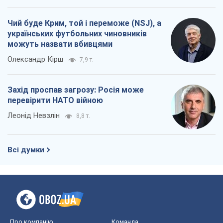
Чий буде Крим, той і переможе (NSJ), а
українських футбольних чиновників
можуть назвати вбивцями
Олександр Кірш
7,9 т.
Захід проспав загрозу: Росія може
перевірити НАТО війною
Леонід Невзлін
8,8 т.
Всі думки
Про компанію
Команда