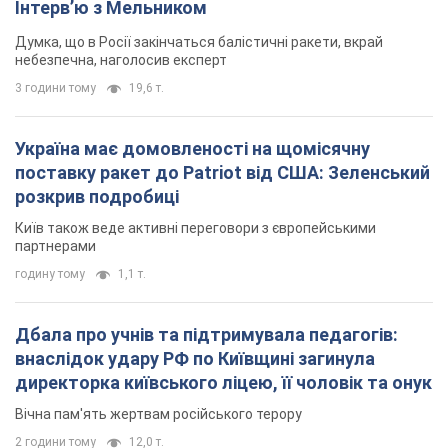
Інтерв’ю з Мельником
Думка, що в Росії закінчаться балістичні ракети, вкрай
небезпечна, наголосив експерт
3 години тому
19,6 т.
Україна має домовленості на щомісячну
поставку ракет до Patriot від США: Зеленський
розкрив подробиці
Київ також веде активні переговори з європейськими
партнерами
годину тому
1,1 т.
Дбала про учнів та підтримувала педагогів:
внаслідок удару РФ по Київщині загинула
директорка київського ліцею, її чоловік та онук
Вічна пам'ять жертвам російського терору
2 години тому
12,0 т.