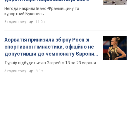
Відео
Негода накрила Івано-Франківщину та
курортний Буковель
6 годин тому
11,0 т.
Хорватія принизила збірну Росії зі
спортивної гімнастики, офіційно не
допустивши до чемпіонату Європи
основних спортсменів
Турнір відбудеться в Загребі з 13 по 23 серпня
5 годин тому
8,9 т.