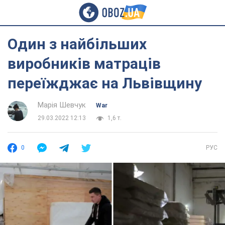
Один з найбільших
виробників матраців
переїжджає на Львівщину
Марія Шевчук
War
29.03.2022 12:13
1,6 т.
0
РУС