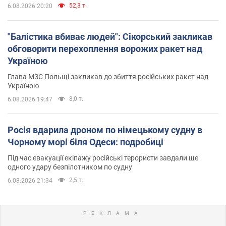
52,3 т.
6.08.2026 20:20
"Балістика вбиває людей": Сікорський закликав
обговорити перехоплення ворожих ракет над
Україною
Глава МЗС Польщі закликав до збиття російських ракет над
Україною
8,0 т.
6.08.2026 19:47
Росія вдарила дроном по німецькому судну в
Чорному морі біля Одеси: подробиці
Під час евакуації екіпажу російські терористи завдали ще
одного удару безпілотником по судну
2,5 т.
6.08.2026 21:34