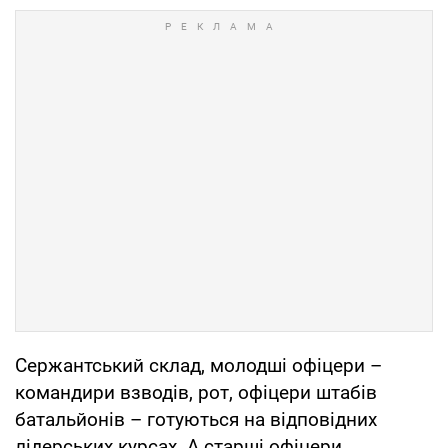
Сержантський склад, молодші офіцери –
командири взводів, рот, офіцери штабів
батальйонів – готуються на відповідних
лідерських курсах. А старші офіцери