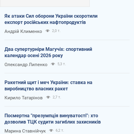
Як атаки Сил оборони України скоротили
експорт російських нафтопродуктів
Андрій Клименко
2,0 т.
Два супертурніри Магучіх: спортивний
календар осені 2026 року
Олександр Липенко
5,3 т.
Ракетний щит і меч України: ставка на
виробництво власних ракет
Кирило Татарінов
2,7 т.
Посмертна "презумпція винуватості": хто
дозволив ТЦК судити загиблих захисників
Марина Ставнійчук
6,2 т.