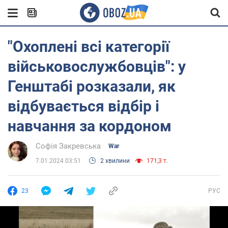
"Охоплені всі категорії
військовослужбовців": у
Генштабі розказали, як
відбувається відбір і
навчання за кордоном
Софія Закревська
War
7.01.2024 03:51
2 хвилини
171,3 т.
23
РУС