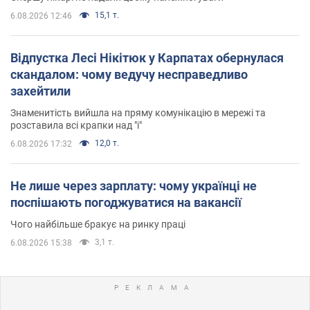
15,1 т.
6.08.2026 12:46
Відпустка Лесі Нікітюк у Карпатах обернулася
скандалом: чому ведучу несправедливо
захейтили
Знаменитість вийшла на пряму комунікацію в мережі та
розставила всі крапки над "і"
12,0 т.
6.08.2026 17:32
Не лише через зарплату: чому українці не
поспішають погоджуватися на вакансії
Чого найбільше бракує на ринку праці
3,1 т.
6.08.2026 15:38