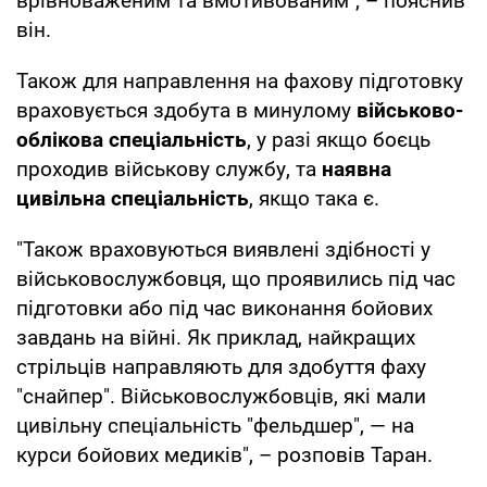
врівноваженим та вмотивованим", – пояснив
він.
Також для направлення на фахову підготовку
враховується здобута в минулому
військово-
облікова спеціальність
, у разі якщо боєць
проходив військову службу, та
наявна
цивільна спеціальність
, якщо така є.
"Також враховуються виявлені здібності у
військовослужбовця, що проявились під час
підготовки або під час виконання бойових
завдань на війні. Як приклад, найкращих
стрільців направляють для здобуття фаху
"снайпер". Військовослужбовців, які мали
цивільну спеціальність "фельдшер", — на
курси бойових медиків", – розповів Таран.