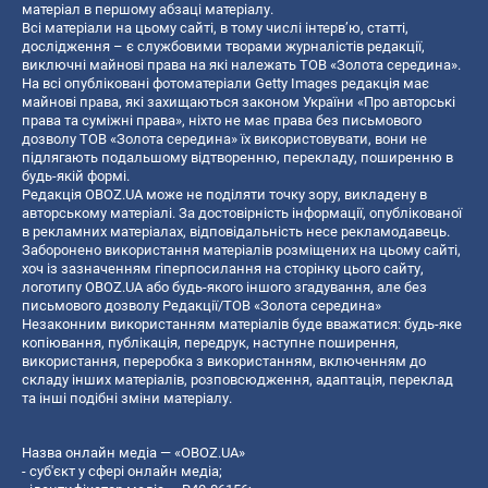
матеріал в першому абзаці матеріалу.
Всі матеріали на цьому сайті, в тому числі інтерв’ю, статті,
дослідження – є службовими творами журналістів редакції,
виключні майнові права на які належать ТОВ «Золота середина».
На всі опубліковані фотоматеріали Getty Images редакція має
майнові права, які захищаються законом України «Про авторські
права та суміжні права», ніхто не має права без письмового
дозволу ТОВ «Золота середина» їх використовувати, вони не
підлягають подальшому відтворенню, перекладу, поширенню в
будь-якій формі.
Редакція OBOZ.UA може не поділяти точку зору, викладену в
авторському матеріалі. За достовірність інформації, опублікованої
в рекламних матеріалах, відповідальність несе рекламодавець.
Заборонено використання матеріалів розміщених на цьому сайті,
хоч із зазначенням гіперпосилання на сторінку цього сайту,
логотипу OBOZ.UA або будь-якого іншого згадування, але без
письмового дозволу Редакції/ТОВ «Золота середина»
Незаконним використанням матеріалів буде вважатися: будь-яке
копiювання, публiкацiя, передрук, наступне поширення,
використання, переробка з використанням, включенням до
складу інших матеріалів, розповсюдження, адаптація, переклад
та інші подібні зміни матеріалу.
Назва онлайн медіа — «OBOZ.UA»
- суб'єкт у сфері онлайн медіа;