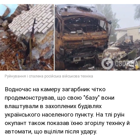
Водночас на камеру загарбник чітко
продемонстрував, що свою "базу" вони
влаштували в захоплених будівлях
українського населеного пункту. На тлі руїн
окупант також показав їхню згорілу техніку й
автомати, що вціліли після удару.