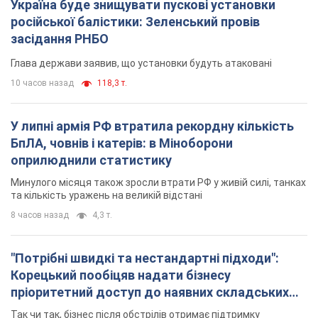
Україна буде знищувати пускові установки
російської балістики: Зеленський провів
засідання РНБО
Глава держави заявив, що установки будуть атаковані
10 часов назад
118,3 т.
У липні армія РФ втратила рекордну кількість
БпЛА, човнів і катерів: в Міноборони
оприлюднили статистику
Минулого місяця також зросли втрати РФ у живій силі, танках
та кількість уражень на великій відстані
8 часов назад
4,3 т.
"Потрібні швидкі та нестандартні підходи":
Корецький пообіцяв надати бізнесу
пріоритетний доступ до наявних складських
приміщень
Так чи так, бізнес після обстрілів отримає підтримку