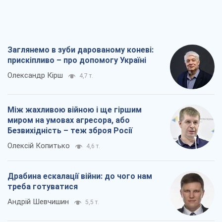
Заглянемо в зуби дарованому коневі:
прискіпливо – про допомогу Україні
Олександр Кірш
4,7 т.
Між жахливою війною і ще гіршим
миром на умовах агресора, або
Безвихідність – теж зброя Росії
Олексій Копитько
4,6 т.
Драбина ескалації війни: до чого нам
треба готуватися
Андрій Шевчишин
5,5 т.