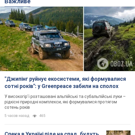
Важливе
"Джипінг руйнує екосистеми, які формувалися
сотні років": у Greenpeace забили на сполох
У високогір'ї розташовані альпійські та субальпійські луки –
рідкісні природні комплекси, які формувалися протягом
сотень років
5 часов назад
465
Спека в Україні піде на спад, будуть