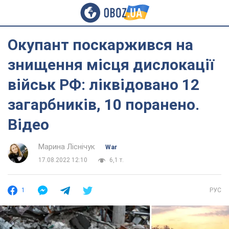
Окупант поскаржився на
знищення місця дислокації
військ РФ: ліквідовано 12
загарбників, 10 поранено.
Відео
Марина Ліснічук
War
17.08.2022 12:10
6,1 т.
1
РУС