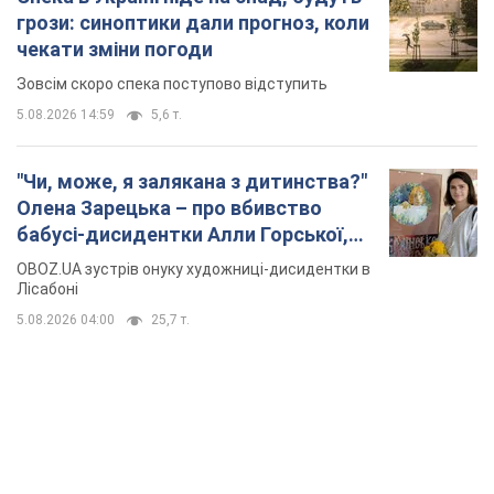
грози: синоптики дали прогноз, коли
чекати зміни погоди
Зовсім скоро спека поступово відступить
5.08.2026 14:59
5,6 т.
"Чи, може, я залякана з дитинства?"
Олена Зарецька – про вбивство
бабусі-дисидентки Алли Горської,
критику Дмитра Стуса та втечу в
OBOZ.UA зустрів онуку художниці-дисидентки в
Португалію з 5 дітьми
Лісабоні
5.08.2026 04:00
25,7 т.